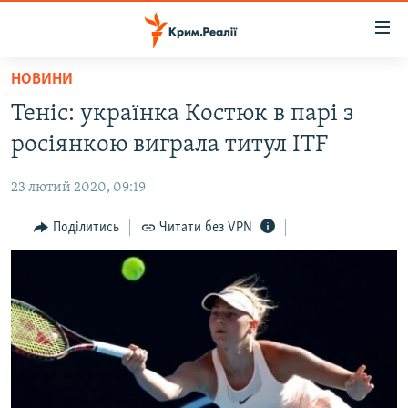
Доступність
посилання
Перейти
НОВИНИ
до
НОВИНИ
Теніс: українка Костюк в парі з
основного
ВОДА.КРИМ
матеріалу
росіянкою виграла титул ITF
ВІДЕО ТА ФОТО
Перейти
до
23 лютий 2020, 09:19
ПОЛІТИКА
основної
БЛОГИ
Поділитись
Читати без VPN
навігації
Перейти
ПОГЛЯД
до
ІНТЕРВ'Ю
пошуку
ВСЕ ЗА ДЕНЬ
СПЕЦПРОЕКТИ
ЯК ОБІЙТИ БЛОКУВАННЯ
ДЕПОРТАЦІЯ