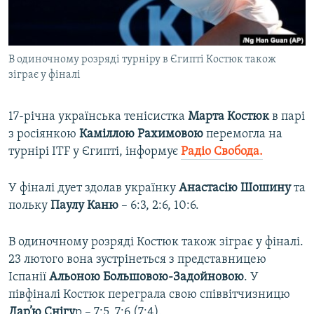
ВІДЕОУРОКИ «ELIFBE»
Русский
СВІДЧЕННЯ ОКУПАЦІЇ
Qırımtatar
В одиночному розряді турніру в Єгипті Костюк також
УКРАЇНСЬКА ПРОБЛЕМА КРИМУ
зіграє у фіналі
ДОЛУЧАЙСЯ!
ІНФОГРАФІКА
17-річна українська тенісистка
Марта Костюк
в парі
з росіянкою
Каміллою Рахимовою
перемогла на
турнірі ITF у Єгипті, інформує
Радіо Свобода.
Усі сайти RFE/RL
У фіналі дует здолав українку
Анастасію Шошину
та
польку
Паулу Каню
– 6:3, 2:6, 10:6.
В одиночному розряді Костюк також зіграє у фіналі.
23 лютого вона зустрінеться з представницею
Іспанії
Альоною Большовою-Задойновою
. У
півфіналі Костюк переграла свою співвітчизницю
Дар’ю Снігу
р – 7:5, 7:6 (7:4).