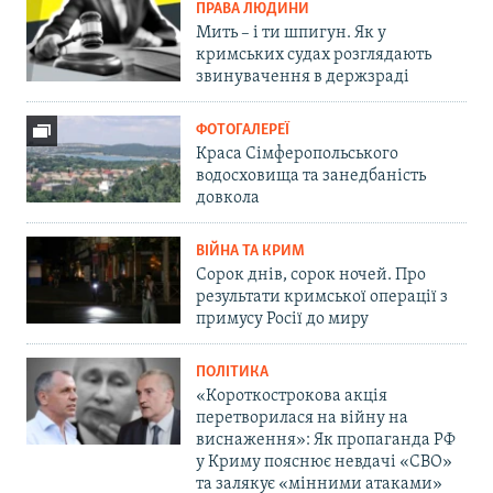
ПРАВА ЛЮДИНИ
Мить – і ти шпигун. Як у
кримських судах розглядають
звинувачення в держзраді
ФОТОГАЛЕРЕЇ
Краса Сімферопольського
водосховища та занедбаність
довкола
ВІЙНА ТА КРИМ
Сорок днів, сорок ночей. Про
результати кримської операції з
примусу Росії до миру
ПОЛІТИКА
«Короткострокова акція
перетворилася на війну на
виснаження»: Як пропаганда РФ
у Криму пояснює невдачі «СВО»
та залякує «мінними атаками»