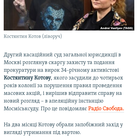
ВІДЕОУРОКИ «ELIFBE»
Русский
СВІДЧЕННЯ ОКУПАЦІЇ
Qırımtatar
УКРАЇНСЬКА ПРОБЛЕМА КРИМУ
Костянтин Котов (ліворуч)
ДОЛУЧАЙСЯ!
ІНФОГРАФІКА
Другий касаційний суд загальної юрисдикції в
Москві розглянув скаргу захисту та подання
Усі сайти RFE/RL
прокуратури на вирок 34-річному активістові
Костянтину Котову
, якого засудили до чотирьох
років колонії за порушення правил проведення
масових акцій, і вирішив відправити справу на
новий розгляд – в апеляційну інстанцію
Мосміськсуду. Про це повідомляє
Радіо Свобода.
На два місяці Котову обрали запобіжний захід у
вигляді утримання під вартою.