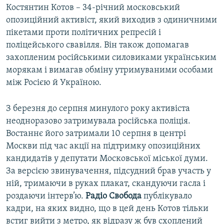
Костянтин Котов – 34-річний московський
опозиційний активіст, який виходив з одиничними
пікетами проти політичних репресій і
поліцейського свавілля. Він також допомагав
захопленим російськими силовиками українським
морякам і вимагав обміну утримуваними особами
між Росією й Україною.
З березня до серпня минулого року активіста
неодноразово затримувала російська поліція.
Востаннє його затримали 10 серпня в центрі
Москви під час акції на підтримку опозиційних
кандидатів у депутати Московської міської думи.
За версією звинувачення, підсудний брав участь у
ній, тримаючи в руках плакат, скандуючи гасла і
роздаючи інтерв’ю.
Радіо Свобода
публікувало
кадри, на яких видно, що в цей день Котов тільки
встиг вийти з метро, як відразу ж був схоплений