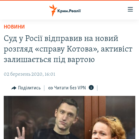
Доступність
посилання
Перейти
НОВИНИ
до
НОВИНИ
Суд у Росії відправив на новий
основного
ВОДА.КРИМ
матеріалу
розгляд «справу Котова», активіст
ВІДЕО ТА ФОТО
Перейти
залишається під вартою
до
ПОЛІТИКА
основної
02 березень 2020, 16:01
БЛОГИ
навігації
Перейти
Поділитись
Читати без VPN
ПОГЛЯД
до
ІНТЕРВ'Ю
пошуку
ВСЕ ЗА ДЕНЬ
СПЕЦПРОЕКТИ
ЯК ОБІЙТИ БЛОКУВАННЯ
ДЕПОРТАЦІЯ