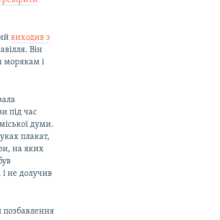
кий
виходив з
авілля. Він
 морякам і
вала
и під час
міської думи.
уках плакат,
ри, на яких
був
 і не долучив
и позбавлення