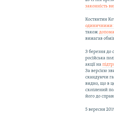
законність в
Костянтин Ко
одиничними 
також
допома
вимагав обмі
З березня до
російська пол
акції на
підтр
За версією зв
скандуючи гас
видно, що в ц
схоплений пол
його до справ
5 вересня 20