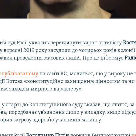
й суд Росії ухвалив переглянути вирок активісту
Кост
 у вересні 2019 року засудили до чотирьох років колонії
авил проведення масових акцій. Про це інформує
Раді
опублікованому
на сайті КС, мовиться, що у вироку не 
дії Котова «конституційно захищеним цінностям та чи
чним заходом мирного характеру».
 у скарзі до Конституційного суду вказав, що стаття, з
ва, передбачає ув’язнення лише у випадку, якщо підсу
орив загрозу здоров’ю учасників мітингу.
идент Росії
Володимир Путін
доручив Генпрокуратурі
п