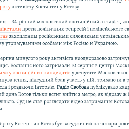
ироку
активісту Костянтину Котову.
тов – 34-річний московський опозиційний активіст, я
пікетами
проти політичних репресій і поліцейського св
гав
захопленим російськими силовиками українським
ну утримуваними особами між Росією й Україною.
 серпня минулого року активіста неодноразово затриму
іція. Востаннє його затримали 10 серпня в центрі Москв
имку опозиційних кандидатів
у депутати Московської 
инувачення, підсудний брав участь у ній, тримаючи в р
ла і роздаючи інтерв’ю.
Радіо Свобода
публікувало кад
ей день Котов тільки встиг вийти з метро, як відразу ж 
іцією. Суд не став розглядати відео затримання Котова
и.
19 року Костянтин Котов був засуджений на чотири рок