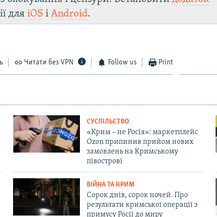
ії для
iOS
і
Android
.
ь
Читати без VPN
Follow us
Print
СУСПІЛЬСТВО
«Крим – не Росія»: маркетплейс
Ozon припинив прийом нових
замовлень на Кримському
півострові
ВІЙНА ТА КРИМ
Сорок днів, сорок ночей. Про
результати кримської операції з
примусу Росії до миру