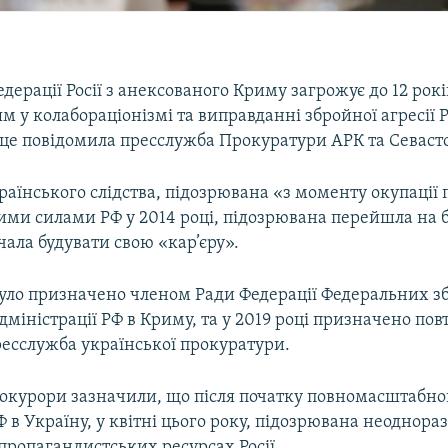
дерації Росії з анексованого Криму загрожує до 12 років
 у колабораціонізмі та виправданні збройної агресії Р
 це повідомила пресслужба Прокуратури АРК та Севаст
аїнського слідства, підозрювана «з моменту окупації 
ми силами РФ у 2014 році, підозрювана перейшла на б
чала будувати свою «кар’єру».
було призначено членом Ради Федерації Федеральних збо
дміністрації РФ в Криму, та у 2019 році призначено пов
ресслужба української прокуратури.
рокурори зазначили, що після початку повномасштабно
 в Україну, у квітні цього року, підозрювана неоднора
пропагандистських ресурсах Росії.