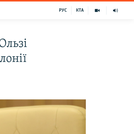
РУС
КТА
Ользі
олонії