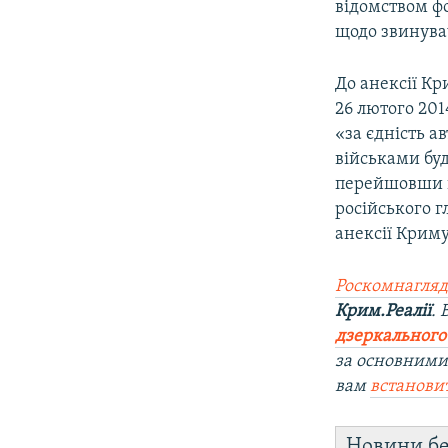
відомством фо
щодо звинува
До анексії Кр
26 лютого 201
«за єдність а
військами буд
перейшовши н
російського 
анексії Криму
Роскомнагляд
Крим.Реалії
.
дзеркального
за основними
вам
встанови
Новини бе