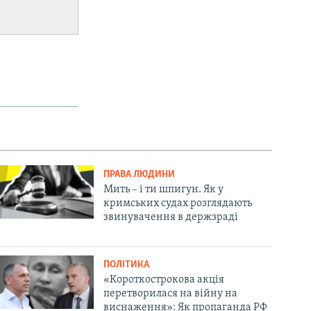
ПРАВА ЛЮДИНИ
Мить – і ти шпигун. Як у
кримських судах розглядають
звинувачення в держзраді
ПОЛІТИКА
«Короткострокова акція
перетворилася на війну на
виснаження»: Як пропаганда РФ