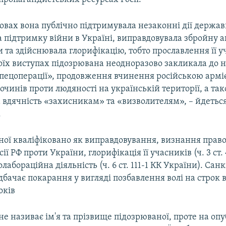
овах вона публічно підтримувала незаконні дії держа
 підтримку війни в Україні, виправдовувала збройну а
 та здійснювала глорифікацію, тобто прославлення її у
оїх виступах підозрювана неодноразово закликала до н
«спецоперації», продовження вчинення російською арм
лочинів проти людяності на українській території, а та
 вдячність «захисникам» та «визволителям», – йдеться
.
аної кваліфіковано як виправдовування, визнання пра
ії РФ проти України, глорифікація її учасників (ч. 3 ст.
лабораційна діяльність (ч. 6 ст. 111-1 КК України). Санк
бачає покарання у вигляді позбавлення волі на строк в
оків
е називає ім'я та прізвище підозрюваної, проте на оп