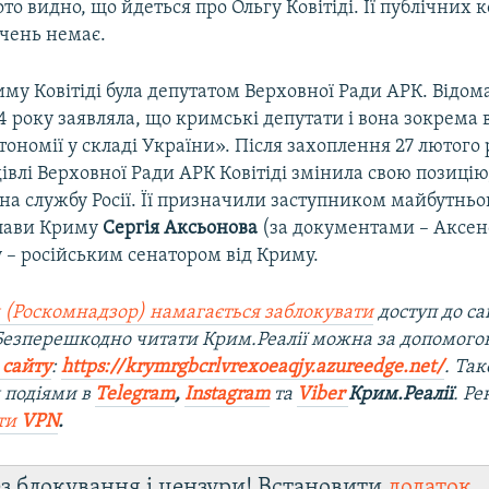
то видно, що йдеться про Ольгу Ковітіді. Її публічних 
чень немає.
иму Ковітіді була депутатом Верховної Ради АРК. Відом
4 року заявляла, що кримські депутати і вона зокрема
втономії у складі України». Після захоплення 27 лютог
івлі Верховної Ради АРК Ковітіді змінила свою позицію
а службу Росії. Її призначили заступником майбутньо
глави Криму
Сергія Аксьонова
(за документами – Аксено
 – російським сенатором від Криму.
 (Роскомнадзор) намагається заблокувати
доступ до са
 Безперешкодно читати Крим.Реалії можна за допомог
 сайту
:
https://krymrgbcrlvrexoeaqjy.azureedge.net/
. Та
 подіями в
Telegram
,
Instagram
та
Viber
Крим.Реалії
. Р
ти
VPN
.
з блокування і цензури! Встановити
додаток