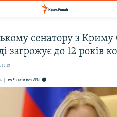
ському сенатору з Криму 
ді загрожує до 12 років к
 16:13
ь
Читати без VPN