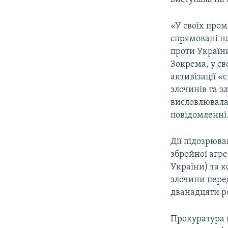
«У своїх пром
спрямовані на
проти України
Зокрема, у св
активізації 
злочинів та з
висловлювала
повідомленні
Дії підозрюв
збройної агрес
України) та ко
злочини перед
дванадцяти р
Прокуратура н