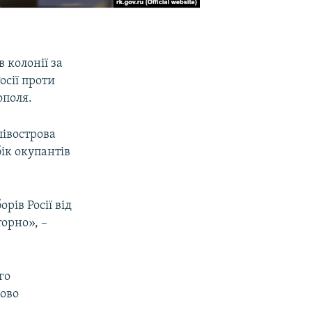
 колонії за
осії проти
ополя.
півострова
ік окупантів
рів Росії від
торно», –
го
зово