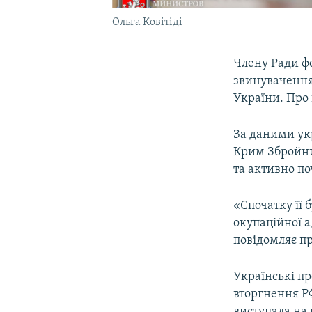
Ольга Ковітіді
Члену Ради фе
звинуваченням
України. Про
За даними укр
Крим Збройни
та активно по
«Спочатку її 
окупаційної а
повідомляє п
Українські п
вторгнення РФ
виступала на 