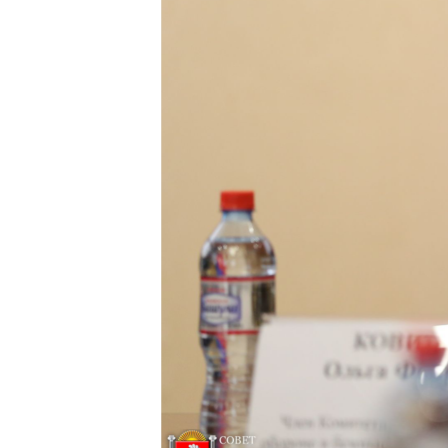
ВІДЕОУРОКИ «ELIFBE»
СВІДЧЕННЯ ОКУПАЦІЇ
УКРАЇНСЬКА ПРОБЛЕМА КРИМУ
ІНФОГРАФІКА