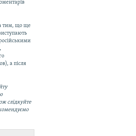
коментарів
а тим, що ще
 виступають
о російськими
,
го
в), а після
йту
ою
кож слідкуйте
екомендуємо