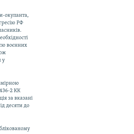
ви-окупанта,
гресію РФ
часників.
еобхідності
ією воєнних
кож
 у
вомірною
 436-2 КК
ція за вказані
ід десяти до
ублікованому