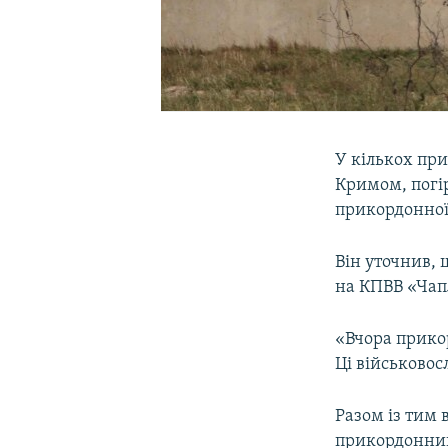
У кількох при
Кримом, погі
прикордонної
Він уточнив,
на КПВВ «Чап
«Вчора прико
Ці військовос
Разом із тим
прикордонник