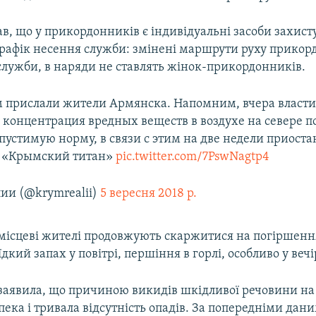
в, що у прикордонників є індивідуальні засоби захист
графік несення служби: змінені маршрути руху прико
 служби, в наряди не ставлять жінок-прикордонників.
м прислали жители Армянска. Напомним, вчера власт
о концентрация вредных веществ в воздухе на севере п
пустимую норму, в связи с этим на две недели приост
а «Крымский титан»
pic.twitter.com/7PswNagtp4
ии (@krymrealii)
5 вересня 2018 р.
місцеві жителі продовжують скаржитися на погіршенн
їдкий запах у повітрі, першіння в горлі, особливо у вечі
заявила, що причиною викидів шкідливої речовини на 
спека і тривала відсутність опадів. За попередніми дан