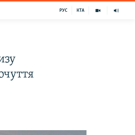
РУС
КТА
изу
очуття