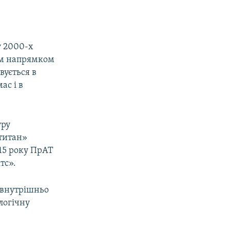
у 2000-х
им напрямком
вується в
ас і в
уру
титан»
015 року ПрАТ
тс».
 внутрішньо
логічну