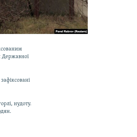
ексованим
и Державної
 зафіксовані
рлі, нудоту.
одян.