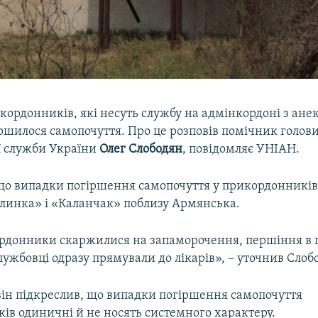
кордонників, які несуть службу на адмінкордоні з ан
ршилося самопочуття. Про це розповів помічник голов
 служби України
Олег Слободян
, повідомляє УНІАН.
 що випадки погіршення самопочуття у прикордонників
линка» і «Каланчак» поблизу Армянська.
рдонники скаржилися на запаморочення, першіння в го
лужбовці одразу прямували до лікарів», – уточнив Слоб
 він підкреслив, що випадки погіршення самопочуття
ів одиничні й не носять системного характеру.