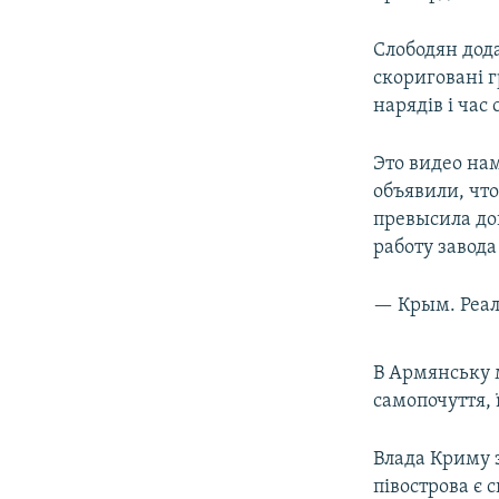
Слободян дода
скориговані 
нарядів і час
Это видео на
объявили, чт
превысила до
работу завод
— Крым. Реал
В Армянську 
самопочуття, 
Влада Криму 
півострова є 