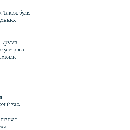
у. Також були
рдонних
и Крыма
олуострова
ановили
я
рній час.
півночі
ими