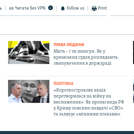
ь
Читати без VPN
Follow us
Print
ПРАВА ЛЮДИНИ
Мить – і ти шпигун. Як у
кримських судах розглядають
звинувачення в держзраді
ПОЛІТИКА
«Короткострокова акція
перетворилася на війну на
виснаження»: Як пропаганда РФ
у Криму пояснює невдачі «СВО»
та залякує «мінними атаками»