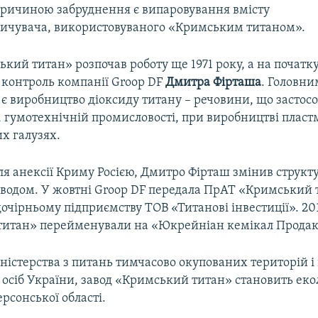
причиною забруднення є випаровування вмісту
ичувача, використовуваного «Кримським титаном».
кий титан» розпочав роботу ще 1971 року, а на початк
 контроль компанії Groop DF
Дмитра Фірташа
. Головн
є виробництво діоксиду титану – речовини, що застосо
 гумотехнічній промисловості, при виробництві пластм
х галузях.
сля анексії Криму Росією, Дмитро Фірташ змінив структ
аводом. У жовтні Groop DF передала ПрАТ «Кримський 
очірньому підприємству ТОВ «Титанові інвестиції». 2
итан» перейменували на «Юкрейніан кемікал Продак
ністерства з питань тимчасово окупованих територій і
осіб України, завод «Кримський титан» становить еко
ерсонської області.