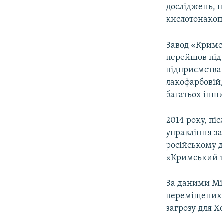
досліджень, 
кислотонакоп
Завод «Кримсь
перейшов під
підприємства 
лакофарбовій,
багатьох інши
2014 року, пі
управління з
російському д
«Кримський т
За даними Мі
переміщених 
загрозу для Х