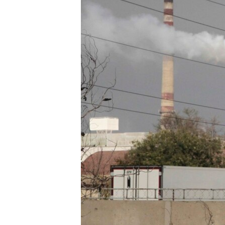
ВІДЕОУРОКИ «ELIFBE»
СВІДЧЕННЯ ОКУПАЦІЇ
УКРАЇНСЬКА ПРОБЛЕМА КРИМУ
ІНФОГРАФІКА