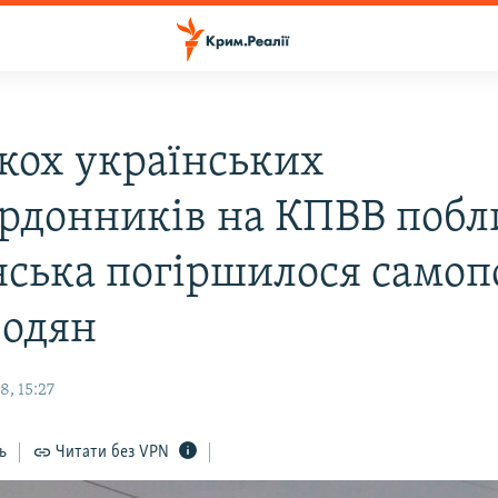
ькох українських
рдонників на КПВВ побл
ська погіршилося самоп
бодян
, 15:27
ь
Читати без VPN