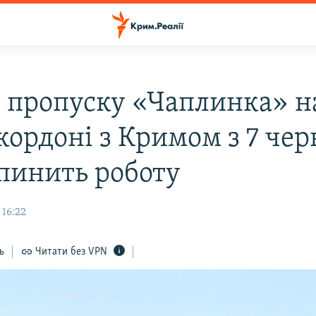
 пропуску «Чаплинка» н
кордоні з Кримом з 7 чер
пинить роботу
 16:22
ь
Читати без VPN