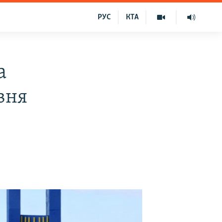
РУС
КТА
а
вня