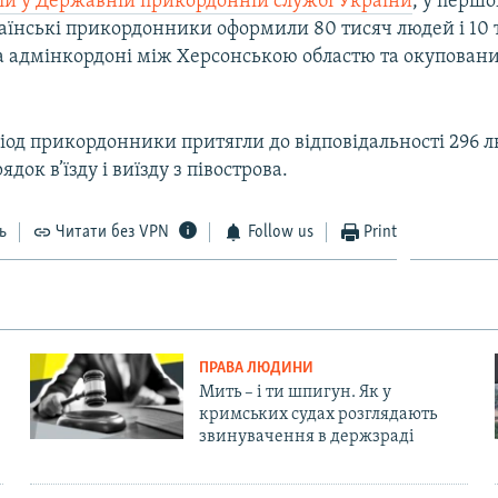
ли у Державній прикордонній службі України
, у першо
раїнські прикордонники оформили 80 тисяч людей і 10 
на адмінкордоні між Херсонською областю та окупован
іод прикордонники притягли до відповідальності 296 л
док в’їзду і виїзду з півострова.
ь
Читати без VPN
Follow us
Print
ПРАВА ЛЮДИНИ
Мить – і ти шпигун. Як у
кримських судах розглядають
звинувачення в держзраді