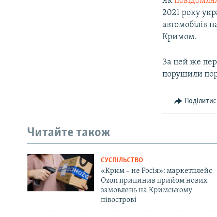
Як
повідомля
2021 року ук
автомобілів 
Кримом.
За цей же пер
порушили поря
Поділитис
Читайте також
СУСПІЛЬСТВО
«Крим – не Росія»: маркетплейс
Ozon припинив прийом нових
замовлень на Кримському
півострові