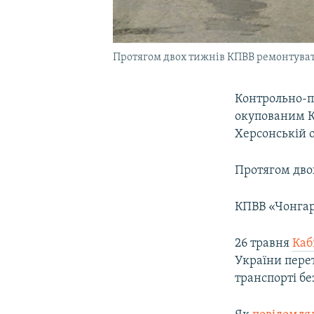
Протягом двох тижнів КПВВ ремонтува
Контрольно-п
окупованим К
Херсонській 
Протягом дво
КПВВ «Чонгар
26 травня
Каб
України пере
транспорті бе