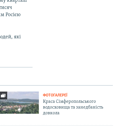
му кварталі
тисяч
им Росією
юдей, які
ФОТОГАЛЕРЕЇ
Краса Сімферопольського
водосховища та занедбаність
довкола