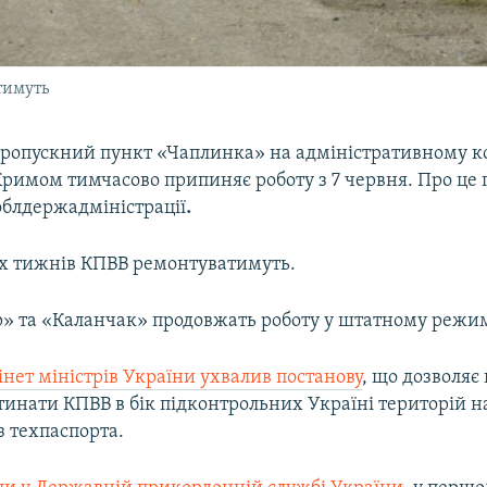
тимуть
ропускний пункт «Чаплинка» на адміністративному ко
римом тимчасово припиняє роботу з 7 червня. Про це 
облдержадміністрації
.
х тижнів КПВВ ремонтуватимуть.
» та «Каланчак» продовжать роботу у штатному режим
інет міністрів України ухвалив постанову
, що дозволя
тинати КПВВ в бік підконтрольних Україні територій н
з техпаспорта.