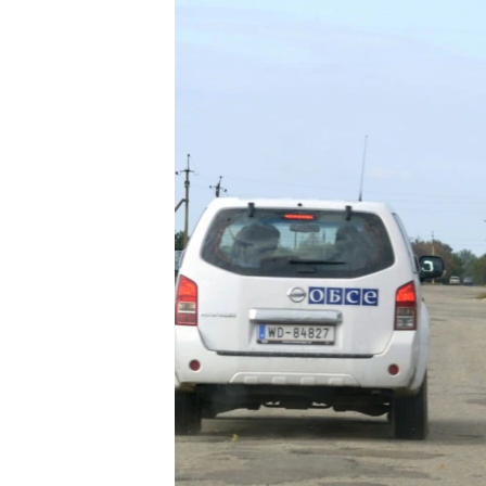
ВІДЕОУРОКИ «ELIFBE»
СВІДЧЕННЯ ОКУПАЦІЇ
УКРАЇНСЬКА ПРОБЛЕМА КРИМУ
ІНФОГРАФІКА