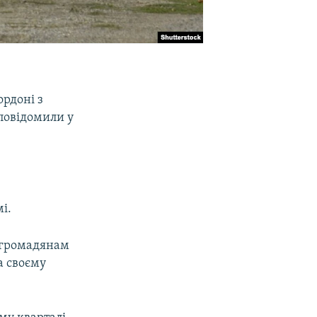
рдоні з
повідомили у
і.
є громадянам
а своєму