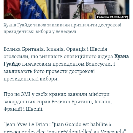
ВІДЕОУРОКИ «ELIFBE»
Русский
СВІДЧЕННЯ ОКУПАЦІЇ
Qırımtatar
Хуана Гуайдо також закликали призначити дострокові
УКРАЇНСЬКА ПРОБЛЕМА КРИМУ
президентські вибори у Венесуелі
ДОЛУЧАЙСЯ!
ІНФОГРАФІКА
Велика Британія, Іспанія, Франція і Швеція
оголосили, що визнають опозиційного лідера
Хуана
Гуайдо
тимчасовим президентом Венесуели, і
Усі сайти RFE/RL
закликають його провести дострокові
президентські вибори.
Про це ЗМІ у своїх кранах заявили міністри
закордонних справ Великої Британії, Іспанії,
Франції і Швеції.
"Jean-Yves Le Drian : "Juan Guaido est habilité à
provoquer des élections présidentielles" au Venezuela"