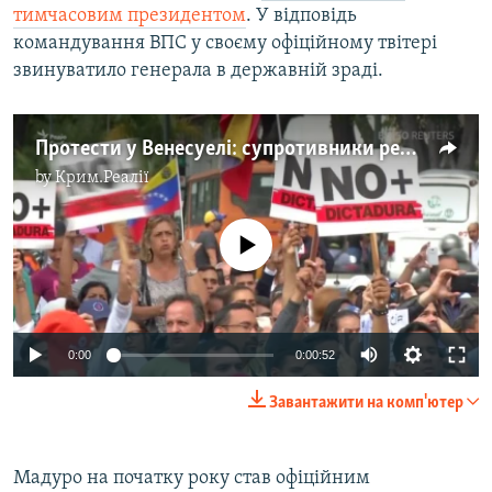
тимчасовим президентом
. У відповідь
командування ВПС у своєму офіційному твітері
звинуватило генерала в державній зраді.
Протести у Венесуелі: супротивники режиму Мадуро заполонили вулиці столиці – відео
by
Крим.Реалії
No media source currently available
0:00
0:00:52
Завантажити на комп'ютер
Мадуро на початку року став офіційним