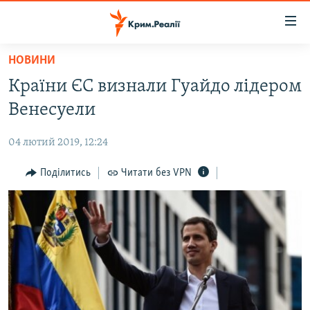
Доступність
посилання
Перейти
НОВИНИ
до
НОВИНИ
Країни ЄС визнали Гуайдо лідером
основного
ВОДА.КРИМ
матеріалу
Венесуели
ВІДЕО ТА ФОТО
Перейти
до
04 лютий 2019, 12:24
ПОЛІТИКА
основної
БЛОГИ
Поділитись
Читати без VPN
навігації
Перейти
ПОГЛЯД
до
ІНТЕРВ'Ю
пошуку
ВСЕ ЗА ДЕНЬ
СПЕЦПРОЕКТИ
ЯК ОБІЙТИ БЛОКУВАННЯ
ДЕПОРТАЦІЯ