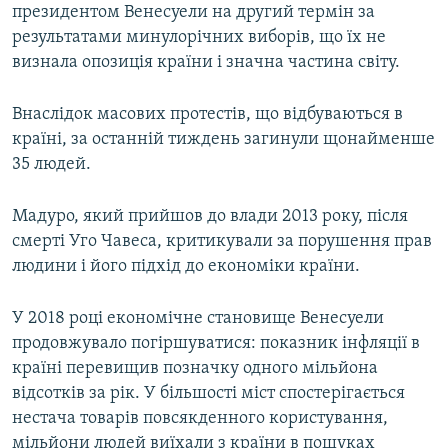
президентом Венесуели на другий термін за
результатами минулорічних виборів, що їх не
визнала опозиція країни і значна частина світу.
Внаслідок масових протестів, що відбуваються в
країні, за останній тиждень загинули щонайменше
35 людей.
Мадуро, який прийшов до влади 2013 року, після
смерті Уго Чавеса, критикували за порушення прав
людини і його підхід до економіки країни.
У 2018 році економічне становище Венесуели
продовжувало погіршуватися: показник інфляції в
країні перевищив позначку одного мільйона
відсотків за рік. У більшості міст спостерігається
нестача товарів повсякденного користування,
мільйони людей виїхали з країни в пошуках