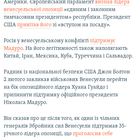
Америки. Європейський парламент
визнав лідера
венесуельської опозиції
«єдиним і законним
тимчасовим президентом» республіки. Президент
США
привітав його
зі «вступом на посаду».
Росія у венесуельському конфлікті
підтримує
Мадуро
. На його легітимності також наполягають
Китай, Іран, Мексика, Куба, Туреччина і Сальвадор.
Радник із національної безпеки США Джон Болтон
2 лютого закликав військових Венесуели перейти
на бік опозиційного лідера Хуана Гуайдо і
припинити підтримку офіційного президента
Ніколаса Мадуро.
Він сказав про це після того, як один із чільних
генералів Збройних сил Венесуели підтримав 35-
річного лідера опозиції, що
проголосив себе