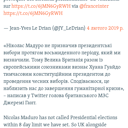
sur
https://t.co/6jMN6GyRWH
via
@franceinter
https://t.co/6jMN6GyRWH
— Jean-Yves Le Drian (@JY_LeDrian)
4 лютого 2019 р.
«Ніколас Мадуро не призначив президентські
вибори протягом восьмиденного періоду, який ми
визначили. Тому Велика Британія разом із
європейськими союзниками визнає Хуана Гуайдо
тимчасовим конституційним президентом до
проведення чесних виборів. Сподіваємося, це
наблизить нас до завершення гуманітарної кризи»,
– написав у Twitter голова британського МЗС
Джеремі Гант.
Nicolas Maduro has not called Presidential elections
within 8 day limit we have set. So UK alongside