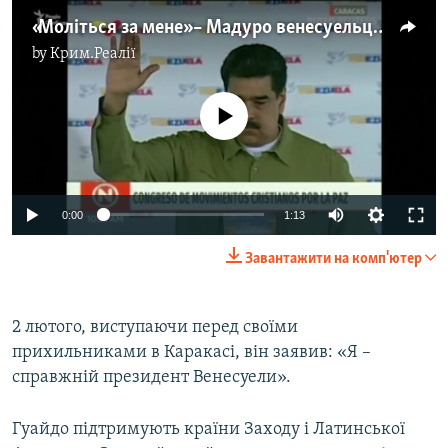
«Моліться за мене» – Мадуро венесуельцям
by
Крим.Реалії
No media source currently available
0:00
1:13
Завантажити на комп'ютер
2 лютого, виступаючи перед своїми
прихильниками в Каракасі, він заявив: «Я –
справжній президент Венесуели».
Гуайдо підтримують країни Заходу і Латинської