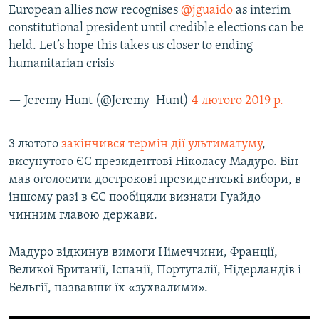
European allies now recognises
@jguaido
as interim
constitutional president until credible elections can be
held. Let’s hope this takes us closer to ending
humanitarian crisis
— Jeremy Hunt (@Jeremy_Hunt)
4 лютого 2019 р.
3 лютого
закінчився термін дії ультиматуму
,
висунутого ЄС президентові Ніколасу Мадуро. Він
мав оголосити дострокові президентські вибори, в
іншому разі в ЄС пообіцяли визнати Гуайдо
чинним главою держави.
Мадуро відкинув вимоги Німеччини, Франції,
Великої Британії, Іспанії, Португалії, Нідерландів і
Бельгії, назвавши їх «зухвалими».