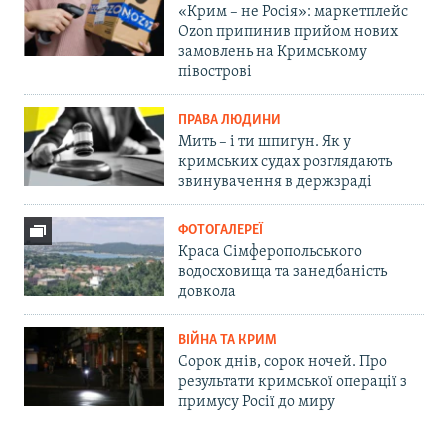
«Крим – не Росія»: маркетплейс
Ozon припинив прийом нових
замовлень на Кримському
півострові
ПРАВА ЛЮДИНИ
Мить – і ти шпигун. Як у
кримських судах розглядають
звинувачення в держзраді
ФОТОГАЛЕРЕЇ
Краса Сімферопольського
водосховища та занедбаність
довкола
ВІЙНА ТА КРИМ
Сорок днів, сорок ночей. Про
результати кримської операції з
примусу Росії до миру