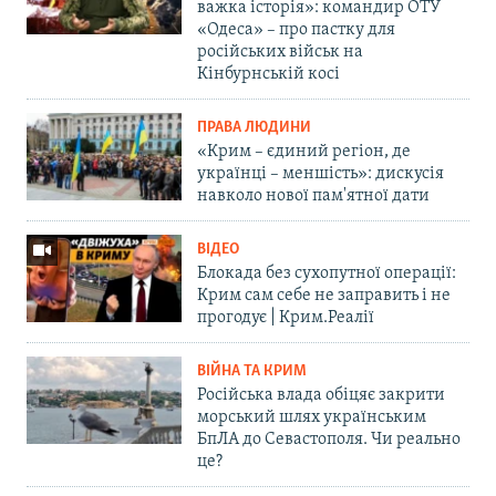
важка історія»: командир ОТУ
«Одеса» – про пастку для
російських військ на
Кінбурнській косі
ПРАВА ЛЮДИНИ
«Крим – єдиний регіон, де
українці – меншість»: дискусія
навколо нової пам'ятної дати
ВІДЕО
Блокада без сухопутної операції:
Крим сам себе не заправить і не
прогодує | Крим.Реалії
ВІЙНА ТА КРИМ
Російська влада обіцяє закрити
морський шлях українським
БпЛА до Севастополя. Чи реально
це?