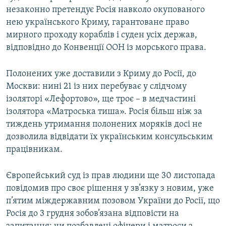
незаконно претендує Росія навколо окупованого
нею українського Криму, гарантоване право
мирного проходу кораблів і суден усіх держав,
відповідно до Конвенції ООН із морського права.
Полонених уже доставили з Криму до Росії, до
Москви: нині 21 із них перебуває у слідчому
ізоляторі «Лефортово», ще троє – в медчастині
ізолятора «Матроська тиша». Росія більш ніж за
тиждень утримання полонених моряків досі не
дозволила відвідати їх українським консульським
працівникам.
Європейський суд із прав людини ще 30 листопада
повідомив про своє рішення у зв’язку з новим, уже
п’ятим міждержавним позовом України до Росії, що
Росія до 3 грудня зобов’язана відповісти на