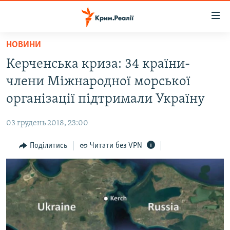
Доступність
посилання
Перейти
НОВИНИ
до
НОВИНИ
Керченська криза: 34 країни-
основного
ВОДА.КРИМ
матеріалу
члени Міжнародної морської
ВІДЕО ТА ФОТО
Перейти
організації підтримали Україну
до
ПОЛІТИКА
основної
03 грудень 2018, 23:00
БЛОГИ
навігації
Перейти
Поділитись
Читати без VPN
ПОГЛЯД
до
ІНТЕРВ'Ю
пошуку
ВСЕ ЗА ДЕНЬ
СПЕЦПРОЕКТИ
ЯК ОБІЙТИ БЛОКУВАННЯ
ДЕПОРТАЦІЯ