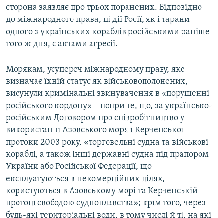
сторона заявляє про трьох поранених. Відповідно
до міжнародного права, ці дії Росії, як і тарани
одного з українських кораблів російськими раніше
того ж дня, є актами агресії.
Морякам, усупереч міжнародному праву, яке
визначає їхній статус як військовополонених,
висунули кримінальні звинувачення в «порушенні
російського кордону» – попри те, що, за українсько-
російським Договором про співробітництво у
використанні Азовського моря і Керченської
протоки 2003 року, «торговельні судна та військові
кораблі, а також інші державні судна під прапором
України або Російської Федерації, що
експлуатуються в некомерційних цілях,
користуються в Азовському морі та Керченській
протоці свободою судноплавства»; крім того, через
будь-які територіальні води, в тому числі й ті, на які