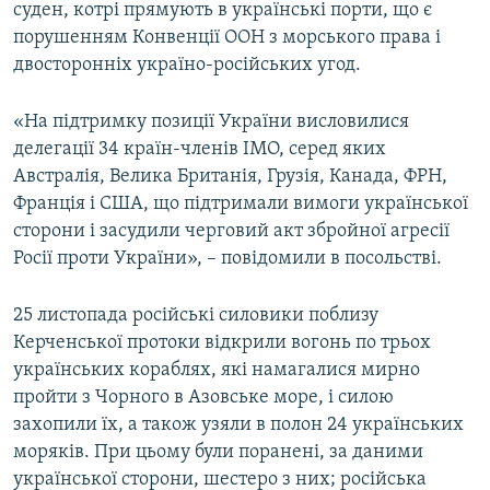
суден, котрі прямують в українські порти, що є
порушенням Конвенції ООН з морського права і
двосторонніх україно-російських угод.
«На підтримку позиції України висловилися
делегації 34 країн-членів ІМО, серед яких
Австралія, Велика Британія, Грузія, Канада, ФРН,
Франція і США, що підтримали вимоги української
сторони і засудили черговий акт збройної агресії
Росії проти України», – повідомили в посольстві.
25 листопада російські силовики поблизу
Керченської протоки відкрили вогонь по трьох
українських кораблях, які намагалися мирно
пройти з Чорного в Азовське море, і силою
захопили їх, а також узяли в полон 24 українських
моряків. При цьому були поранені, за даними
української сторони, шестеро з них; російська