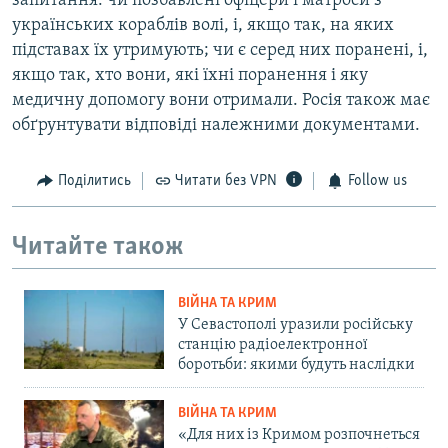
запитання: чи позбавлені офіцери і матроси з
українських кораблів волі, і, якщо так, на яких
підставах їх утримують; чи є серед них поранені, і,
якщо так, хто вони, які їхні поранення і яку
медичну допомогу вони отримали. Росія також має
обґрунтувати відповіді належними документами.
Поділитись
Читати без VPN
Follow us
Читайте також
ВІЙНА ТА КРИМ
У Севастополі уразили російську
станцію радіоелектронної
боротьби: якими будуть наслідки
ВІЙНА ТА КРИМ
«Для них із Кримом розпочнеться