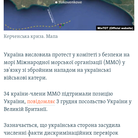
ВІДЕОУРОКИ «ELIFBE»
Русский
СВІДЧЕННЯ ОКУПАЦІЇ
Qırımtatar
УКРАЇНСЬКА ПРОБЛЕМА КРИМУ
Керченська криза. Мапа
ДОЛУЧАЙСЯ!
ІНФОГРАФІКА
Україна висловила протест у комітеті з безпеки на
морі Міжнародної морської організації (ММО) у
Усі сайти RFE/RL
зв'язку зі збройним нападом на українські
військові катери.
34 країни-члени ММО підтримали позицію
України,
повідомляє
3 грудня посольство України у
Великій Британії.
Зазначається, що українська сторона засудила
численні факти дискримінаційних перевірок