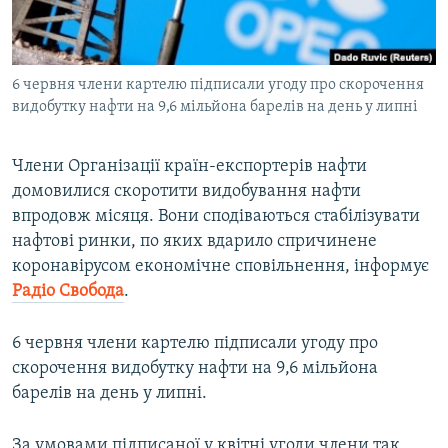
ВІДЕОУРОКИ «ELIFBE»
Русский
СВІДЧЕННЯ ОКУПАЦІЇ
Qırımtatar
6 червня члени картелю підписали угоду про скорочення
УКРАЇНСЬКА ПРОБЛЕМА КРИМУ
видобутку нафти на 9,6 мільйона барелів на день у липні
ДОЛУЧАЙСЯ!
ІНФОГРАФІКА
Члени Організації країн-експортерів нафти
домовилися скоротити видобування нафти
впродовж місяця. Вони сподіваються стабілізувати
Усі сайти RFE/RL
нафтові ринки, по яких вдарило спричинене
коронавірусом економічне сповільнення, інформує
Радіо Свобода
.
6 червня члени картелю підписали угоду про
скорочення видобутку нафти на 9,6 мільйона
барелів на день у липні.
За умовами підписаної у квітні угоди члени так