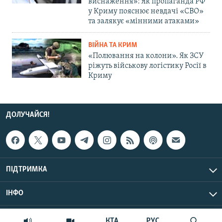
виснаження»: Як пропаганда РФ
у Криму пояснює невдачі «СВО»
та залякує «мінними атаками»
ВІЙНА ТА КРИМ
«Полювання на колони». Як ЗСУ
ріжуть військову логістику Росії в
Криму
ДОЛУЧАЙСЯ!
ПІДТРИМКА
ІНФО
© Крим.Реалії, 2026 | Усі права застережено.
КТА
РУС