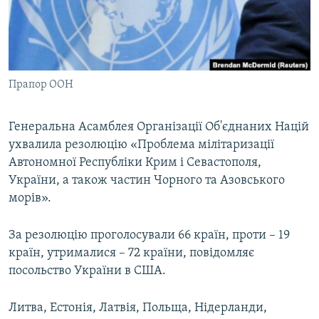
ВІДЕОУРОКИ «ELIFBE»
Русский
СВІДЧЕННЯ ОКУПАЦІЇ
Qırımtatar
УКРАЇНСЬКА ПРОБЛЕМА КРИМУ
Прапор ООН
ДОЛУЧАЙСЯ!
ІНФОГРАФІКА
Генеральна Асамблея Організації Об'єднаних Націй
ухвалила резолюцію «Проблема мілітаризації
Усі сайти RFE/RL
Автономної Республіки Крим і Севастополя,
України, а також частин Чорного та Азовського
морів».
За резолюцію проголосували 66 країн, проти – 19
країн, утрималися – 72 країни, повідомляє
посольство України в США.
Литва, Естонія, Латвія, Польща, Нідерланди,