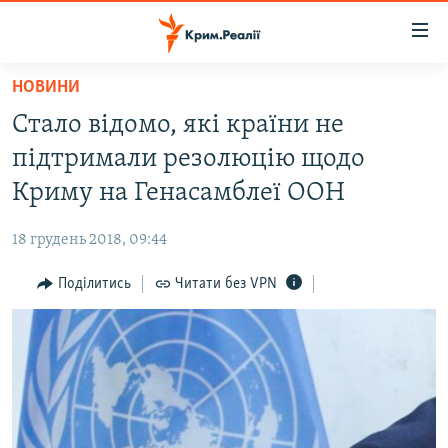
Доступність
посилання
Перейти
НОВИНИ
до
НОВИНИ
Стало відомо, які країни не
основного
ВОДА.КРИМ
матеріалу
підтримали резолюцію щодо
ВІДЕО ТА ФОТО
Перейти
Криму на Генасамблеї ООН
до
ПОЛІТИКА
основної
18 грудень 2018, 09:44
БЛОГИ
навігації
Перейти
Поділитись
Читати без VPN
ПОГЛЯД
до
ІНТЕРВ'Ю
пошуку
ВСЕ ЗА ДЕНЬ
СПЕЦПРОЕКТИ
ЯК ОБІЙТИ БЛОКУВАННЯ
ДЕПОРТАЦІЯ