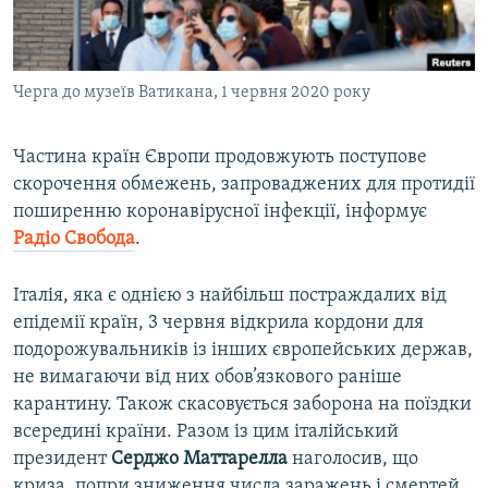
ВІДЕОУРОКИ «ELIFBE»
Русский
СВІДЧЕННЯ ОКУПАЦІЇ
Qırımtatar
Черга до музеїв Ватикана, 1 червня 2020 року
УКРАЇНСЬКА ПРОБЛЕМА КРИМУ
ДОЛУЧАЙСЯ!
ІНФОГРАФІКА
Частина країн Європи продовжують поступове
скорочення обмежень, запроваджених для протидії
поширенню коронавірусної інфекції, інформує
Усі сайти RFE/RL
Радіо Свобода
.
Італія, яка є однією з найбільш постраждалих від
епідемії країн, 3 червня відкрила кордони для
подорожувальників із інших європейських держав,
не вимагаючи від них обов’язкового раніше
карантину. Також скасовується заборона на поїздки
всередині країни. Разом із цим італійський
президент
Серджо Маттарелла
наголосив, що
криза, попри зниження числа заражень і смертей,