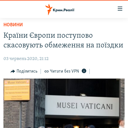
Доступність
посилання
Перейти
НОВИНИ
до
НОВИНИ
Країни Європи поступово
основного
ВОДА.КРИМ
матеріалу
скасовують обмеження на поїздки
ВІДЕО ТА ФОТО
Перейти
до
03 червень 2020, 21:12
ПОЛІТИКА
основної
БЛОГИ
Поділитись
Читати без VPN
навігації
Перейти
ПОГЛЯД
до
ІНТЕРВ'Ю
пошуку
ВСЕ ЗА ДЕНЬ
СПЕЦПРОЕКТИ
ЯК ОБІЙТИ БЛОКУВАННЯ
ДЕПОРТАЦІЯ