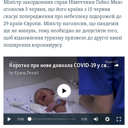
Міністр закордонних справ Німеччини Гайко Маас
оголосив 3 червня, що його країна з 15 червня
скасує попередження про небезпеку подорожей до
29 країн Європи. Міністр наголосив, що пандемія
ще не минула, тому необхідно не допустити того,
щоб відновлення туризму призвело до другої хвилі
поширення коронавірусу.
Коротко про нове довкола COVID-19 у світі за тиждень (відео)
by
Крим.Реалії
No media source currently available
Auto
0:00
5:03
270p