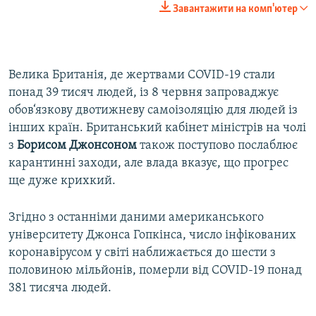
Завантажити на комп'ютер
360p
Auto
270p
360p
480p
480p
Велика Британія, де жертвами COVID-19 стали
1080p
1080p
понад 39 тисяч людей, із 8 червня запроваджує
обов‘язкову двотижневу самоізоляцію для людей із
інших країн. Британський кабінет міністрів на чолі
з
Борисом Джонсоном
також поступово послаблює
карантинні заходи, але влада вказує, що прогрес
ще дуже крихкий.
Згідно з останніми даними американського
університету Джонса Гопкінса, число інфікованих
коронавірусом у світі наближається до шести з
половиною мільйонів, померли від COVID-19 понад
381 тисяча людей.