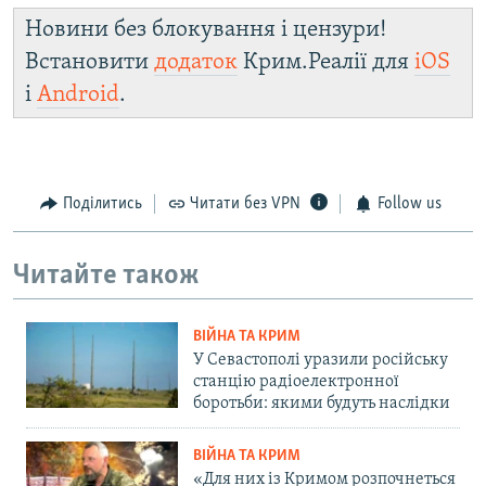
Новини без блокування і цензури!
Встановити
додаток
Крим.Реалії для
iOS
і
Android
.
Поділитись
Читати без VPN
Follow us
Читайте також
ВІЙНА ТА КРИМ
У Севастополі уразили російську
станцію радіоелектронної
боротьби: якими будуть наслідки
ВІЙНА ТА КРИМ
«Для них із Кримом розпочнеться