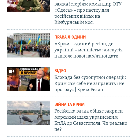
важка історія»: командир ОТУ
«Одеса» – про пастку для
російських військ на
Кінбурнській косі
ПРАВА ЛЮДИНИ
«Крим – єдиний регіон, де
українці – меншість»: дискусія
навколо нової пам'ятної дати
ВІДЕО
Блокада без сухопутної операції:
Крим сам себе не заправить і не
прогодує | Крим.Реалії
ВІЙНА ТА КРИМ
Російська влада обіцяє закрити
морський шлях українським
БпЛА до Севастополя. Чи реально
це?