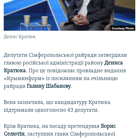
ВІДЕОУРОКИ «ELIFBE»
Русский
СВІДЧЕННЯ ОКУПАЦІЇ
Qırımtatar
УКРАЇНСЬКА ПРОБЛЕМА КРИМУ
Денис Кратюк
ДОЛУЧАЙСЯ!
ІНФОГРАФІКА
Депутати Сімферопольської райради затвердили
главою російської адміністрації району
Дениса
Усі сайти RFE/RL
Кратюка
. Про це повідомляє провладне видання
«Крыминформ» із посиланням на очільницю
райради
Галину Шабанову
.
Вона зазначила, що кандидатуру Кратюка
підтримали одноголосно 43 депутати.
Крім Кратюка, на посаду претендував
Борис
Селютін
, заступник глави Сімферопольської