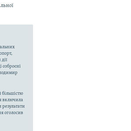
льної
вальних
опорт,
 дії
і озброєні
олодимир
й більшістю
ія включила
и результати
ня оголосив