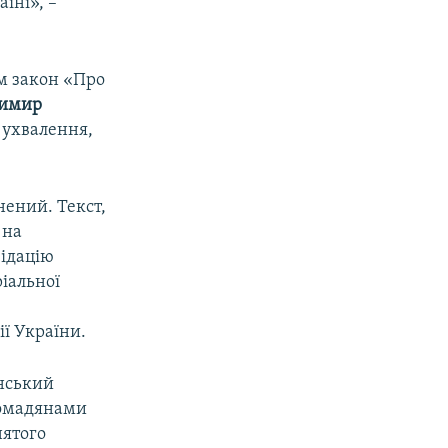
їні», –
ом закон «Про
димир
 ухвалення,
нений. Текст,
 на
відацію
іальної
ї України.
їнський
ромадянами
нятого