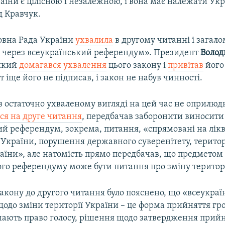
аїни є цілісною і незалежною, і вона має належати Укра
д Кравчук.
ховна Рада України
ухвалила
в другому читанні і загал
 через всеукраїнський референдум». Президент
Воло
 який
домагався ухвалення
цього закону і
привітав
його
 іще його не підписав, і закон не набув чинності.
в остаточно ухваленому вигляді на цей час не оприлюд
ся на друге читання
, передбачав заборонити виносити
ий референдум, зокрема, питання, «спрямовані на лік
 України, порушення державного суверенітету, територ
раїни», але натомість прямо передбачав, що предметом
ого референдуму може бути питання про зміну територі
 закону до другого читання було пояснено, що «всеукра
одо зміни території України – це форма прийняття г
 мають право голосу, рішення щодо затвердження прий