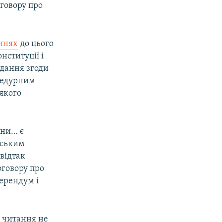
говору про
ннях
до цього
нституції і
адання згоди
оцедурним
якого
їни… є
нським
відтак
оговору про
ерендум і
 читання не