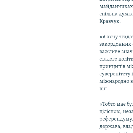
майданчиках. 
спільна думка
Кравчук.
«Я хочу згада
закордонних с
важливе знач
сталого політ
принципів мі
суверенітету 
міжнародно в
він.
«Тобто має бу
цілісною, нез
референдуму, 
держава, влад