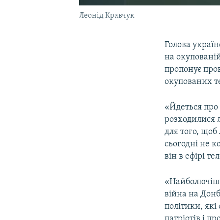
Леонід Кравчук
Голова україн
на окуповані
пропонує про
окупованих т
«Йдеться про 
розходилися л
для того, щоб
сьогодні не 
він в ефірі т
«Найболючіши
війна на Дон
політики, які
патріотів і п