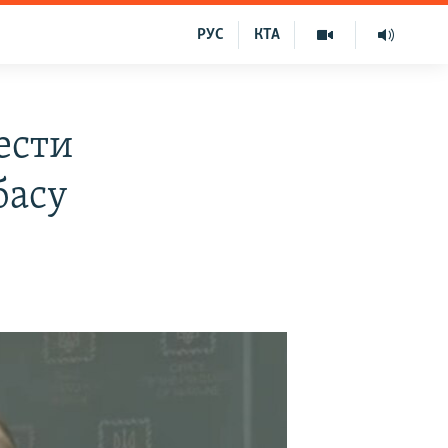
РУС
КТА
ести
басу