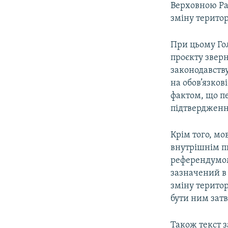
Верховною Ра
зміну територ
При цьому Го
проєкту зверн
законодавств
на обов’язко
фактом, що пе
підтвердженн
Крім того, мо
внутрішнім п
референдумом
зазначений в
зміну терито
бути ним зат
Також текст 