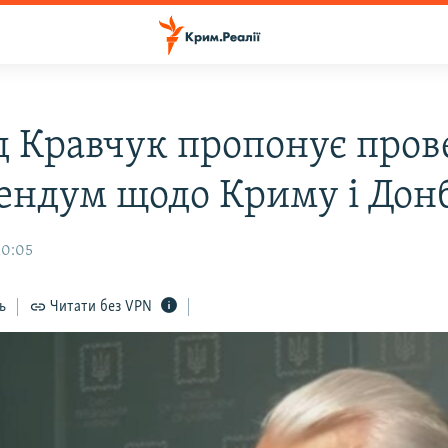
д Кравчук пропонує пров
ендум щодо Криму і Дон
10:05
ь
Читати без VPN