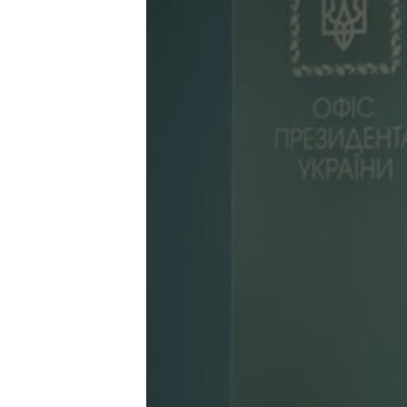
ВІДЕОУРОКИ «ELIFBE»
СВІДЧЕННЯ ОКУПАЦІЇ
УКРАЇНСЬКА ПРОБЛЕМА КРИМУ
ІНФОГРАФІКА