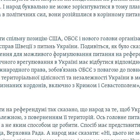
І народ буквально не може зорієнтуватися в тому план
 в політичних сил, вони розійшлися в корінному питан
ти спільну позицію США, ОБСЄ і нового голови організац
прав Швеції з питань України. Подивіться, як було ска
ення для можливого формулювання питання на рефер
ичного врегулювання в Україні має відбутися відповідн
жнародного права, зобов’язань ОБСЄ з повагою до повн
і територіальної цілісності та незалежності України в м
изнаних кордонів, включно з Кримом і Севастополем»,
ти на референдумі так сказано, що народ за те, щоб Укр
алежною, з поверненням її територій. Ось головне пит
а не яким способом це робити. Спосіб має представит
а, Верховна Рада. А народ має сказати: «Ні, цього не м