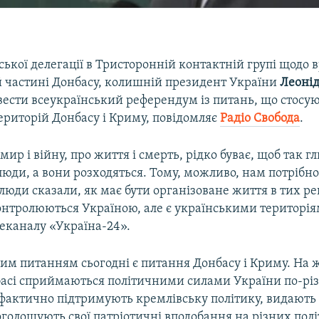
ської делегації в Тристоронній контактній групі щодо
й частині Донбасу, колишній президент України
Леонід
вести всеукраїнський референдум із питань, що стосую
ериторій Донбасу і Криму, повідомляє
Радіо Свобода
.
мир і війну, про життя і смерть, рідко буває, щоб так г
юди, а вони розходяться. Тому, можливо, нам потрібно
 люди сказали, як має бути організоване життя в тих рег
контролюються Україною, але є українськими територія
елеканалу «Україна-24».
м питанням сьогодні є питання Донбасу і Криму. На ж
басі сприймаються політичними силами України по-різ
 фактично підтримують кремлівську політику, видають 
роголошують свої патріотичні вподобання на різних пол