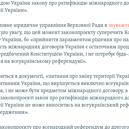
дою України закону про ратифікацію міжнародного до
ії України».
ловне юридичне управління Верховної Ради в
зауваже
уло увагу, що цей момент законопроєкту суперечить Ко
у України, бо «прийняття парламентом рішення про н
вість міжнародних договорів України є остаточним пр
редбачений Конституцією України, і не потребує будь-
я на всеукраїнському референдумі».
виться в документі, «питання про зміну території Укра
итанням України, що вирішується виключно всеукраї
, і не може бути предметом міжнародного договору, а 
 законопроєкті закон про ратифікацію міжнародного д
рії України не може виноситись на всеукраїнський реф
вердженим».
законопроєкту про всенародний референдум до другого