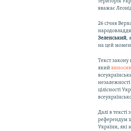
територія Укр
вважає Леоні
26 січня Вер
народовладдя
Зеленський
,
на цей момент
Текст закону 
який
виносив
всеукраїнськ
незалежності
цілісності Ук
всеукраїнськ
Далі в тексті
референдум щ
України, які