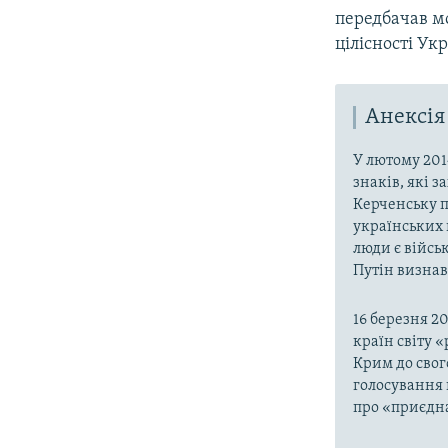
передбачав м
цілісності Ук
Анексія
У лютому 201
знаків, які 
Керченську п
українських 
люди є війсь
Путін визнав,
16 березня 2
країн світу 
Крим до свог
голосування 
про «приєдна