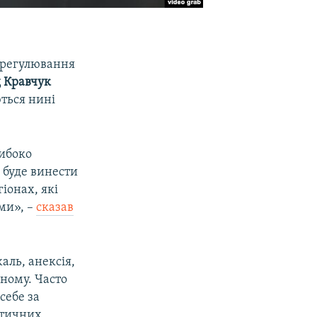
 врегулювання
 Кравчук
ться нині
либоко
 буде винести
іонах, які
ми», –
сказав
аль, анексія,
ному. Часто
себе за
ітичних