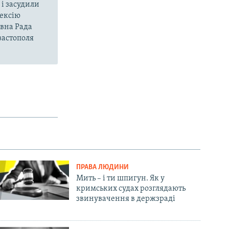
і засудили
нексію
овна Рада
вастополя
ПРАВА ЛЮДИНИ
Мить – і ти шпигун. Як у
кримських судах розглядають
звинувачення в держзраді