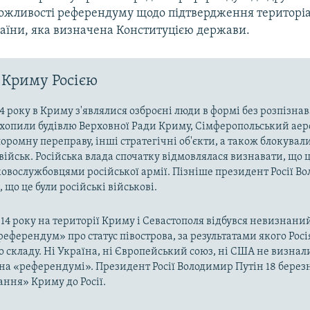
ожливості референдуму щодо підтвердження територіа
раїни, яка визначена Конституцією держави.
 Криму Росією
4 року в Криму з'являлися озброєні люди в формі без розпізна
захопили будівлю Верховної Ради Криму, Сімферопольський аер
оромну переправу, інші стратегічні об'єкти, а також блокували
військ. Російська влада спочатку відмовлялася визнавати, що ц
ковослужбовцями російської армії. Пізніше президент Росії В
 що це були російські військові.
014 року на території Криму і Севастополя відбувся невизнани
«референдум» про статус півострова, за результатами якого Рос
о складу. Ні Україна, ні Європейський союз, ні США не визнал
на «референдумі». Президент Росії Володимир Путін 18 берез
ння» Криму до Росії.