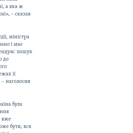
і, а яка ж
ні», – сказав
ії, міністра
зано і має
ендум: пошук
о до
ого
ежах її
 – наголосив
аїна була
ання
и вже
оже бути, вся