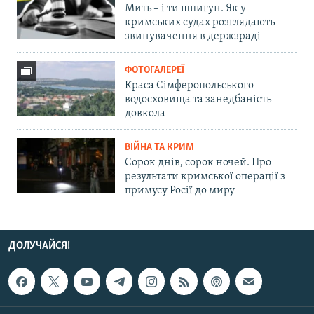
Мить – і ти шпигун. Як у
кримських судах розглядають
звинувачення в держзраді
ФОТОГАЛЕРЕЇ
Краса Сімферопольського
водосховища та занедбаність
довкола
ВІЙНА ТА КРИМ
Сорок днів, сорок ночей. Про
результати кримської операції з
примусу Росії до миру
ДОЛУЧАЙСЯ!