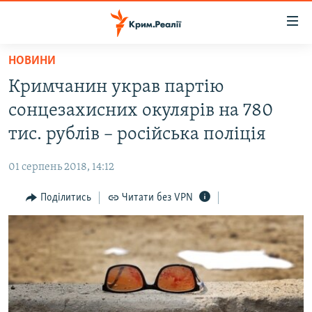
Доступність
посилання
Перейти
НОВИНИ
до
НОВИНИ
Кримчанин украв партію
основного
ВОДА.КРИМ
матеріалу
сонцезахисних окулярів на 780
ВІДЕО ТА ФОТО
Перейти
тис. рублів – російська поліція
до
ПОЛІТИКА
основної
01 серпень 2018, 14:12
БЛОГИ
навігації
Перейти
Поділитись
Читати без VPN
ПОГЛЯД
до
ІНТЕРВ'Ю
пошуку
ВСЕ ЗА ДЕНЬ
СПЕЦПРОЕКТИ
ЯК ОБІЙТИ БЛОКУВАННЯ
ДЕПОРТАЦІЯ