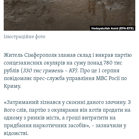
ВІДЕОУРОКИ «ELIFBE»
Русский
СВІДЧЕННЯ ОКУПАЦІЇ
Qırımtatar
УКРАЇНСЬКА ПРОБЛЕМА КРИМУ
Ілюстраційне фото
ДОЛУЧАЙСЯ!
ІНФОГРАФІКА
Житель Сімферополя зламав склад і викрав партію
сонцезахисних окулярів на суму понад 780 тис
Усі сайти RFE/RL
рублів (
330 тис гривень – КР)
. Про це 1 серпня
повідомляє прес-служба управління МВС Росії по
Криму.
«Затриманий зізнався у скоєнні даного злочину. З
його слів, партію з окулярами він хотів продати на
одному з ринків міста, а гроші витратити на
придбання наркотичних засобів», – зазначили у
відомстві.