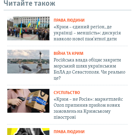
Читайте також
ПРАВА ЛЮДИНИ
«Крим – єдиний регіон, де
українці – меншість»: дискусія
навколо нової пам'ятної дати
ВІЙНА ТА КРИМ
Російська влада обіцяє закрити
морський шлях українським
БпЛА до Севастополя. Чи реально
це?
СУСПІЛЬСТВО
«Крим – не Росія»: маркетплейс
Ozon припинив прийом нових
замовлень на Кримському
півострові
ПРАВА ЛЮДИНИ