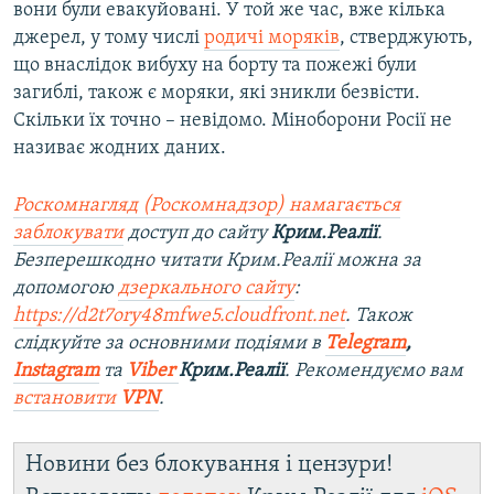
вони були евакуйовані. У той же час, вже кілька
джерел, у тому числі
родичі моряків
, стверджують,
що внаслідок вибуху на борту та пожежі були
загиблі, також є моряки, які зникли безвісти.
Скільки їх точно – невідомо. Міноборони Росії не
називає жодних даних.
Роскомнагляд (Роскомнадзор) намагається
заблокувати
доступ до сайту
Крим.Реалії
.
Безперешкодно читати Крим.Реалії можна за
допомогою
дзеркального сайту
:
https://d2t7ory48mfwe5.cloudfront.net
. Також
слідкуйте за основними подіями в
Telegram
,
Instagram
та
Viber
Крим.Реалії
. Рекомендуємо вам
встановити
VPN
.
Новини без блокування і цензури!