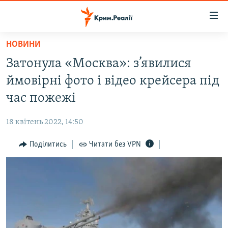
Доступність
посилання
Перейти
НОВИНИ
до
НОВИНИ
Затонула «Москва»: з’явилися
основного
ВОДА.КРИМ
матеріалу
ймовірні фото і відео крейсера під
ВІДЕО ТА ФОТО
Перейти
час пожежі
до
ПОЛІТИКА
основної
18 квітень 2022, 14:50
БЛОГИ
навігації
Перейти
Поділитись
Читати без VPN
ПОГЛЯД
до
ІНТЕРВ'Ю
пошуку
ВСЕ ЗА ДЕНЬ
СПЕЦПРОЕКТИ
ЯК ОБІЙТИ БЛОКУВАННЯ
ДЕПОРТАЦІЯ