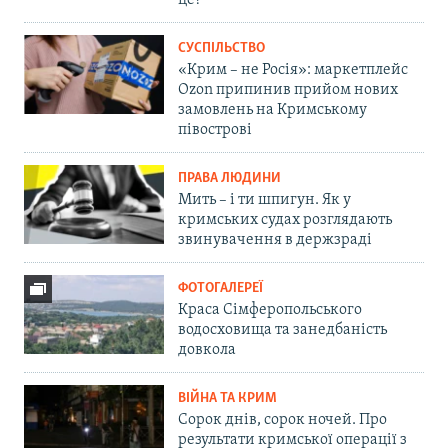
це?
СУСПІЛЬСТВО
«Крим – не Росія»: маркетплейс
Ozon припинив прийом нових
замовлень на Кримському
півострові
ПРАВА ЛЮДИНИ
Мить – і ти шпигун. Як у
кримських судах розглядають
звинувачення в держзраді
ФОТОГАЛЕРЕЇ
Краса Сімферопольського
водосховища та занедбаність
довкола
ВІЙНА ТА КРИМ
Сорок днів, сорок ночей. Про
результати кримської операції з