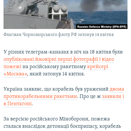
ВІДЕОУРОКИ «ELIFBE»
Русский
СВІДЧЕННЯ ОКУПАЦІЇ
Qırımtatar
УКРАЇНСЬКА ПРОБЛЕМА КРИМУ
Флагман Чорноморського флоту РФ затонув 14 квітня
ДОЛУЧАЙСЯ!
ІНФОГРАФІКА
У різних телеграм-каналах в ніч на 18 квітня були
опубліковані ймовірні перші фотографії і відео
Усі сайти RFE/RL
пожежі
на російському ракетному
крейсері
«Москва»
, який затонув 14 квітня.
Україна заявляє, що корабель був уражений
двома
протикорабельними ракетами
. Про це ж
заявили і
в Пентагоні
.
За версією російського Міноборони, пожежа
сталася внаслідок детонації боєприпасу, корабель