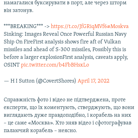
намагалися буксирувати в порт, але через шторм
він затонув.
***BREAKING*** ->
https://t.co/JfGRiqMVf6
#Moskva
Sinking: Images Reveal Once Powerful Russian Navy
Ship On FireFirst analysis shows fire aft of Vulkan
missiles and ahead of S-300 missiles, Possibly this is
before a larger explosionFirst analysis, caveats apply,
OSINT
pic.twitter.com/b4FbBHsxLo
— H I Sutton (@CovertShores)
April 17, 2022
Справжність фото і відео не підтверджена, проте
експерти, що їх коментують, стверджують, що вони
виглядають дуже правдоподібно, і корабель на них
– це саме «Москва». Хто зняв відео і сфотографував
палаючий корабель – неясно.