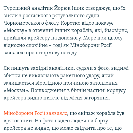
Турецький аналітик Йорюк Ішик стверджує, що їх
зняли з російського рятувального судна
Чорноморського флоту. Коротке відео показує
«Москву» в оточенні інших кораблів, які, ймовірно,
прийшли крейсеру на допомогу. Море при цьому
відносно спокійне – тоді як Міноборони Росії
заявляло про штормову погоду.
Як пишуть західні аналітики, судячи з фото, видимі
збитки не виключають ракетного удару, який
залишається вірогідною причиною затоплення
«Москви». Пошкодження в бічній частині корпусу
крейсера видно нижче від місця загоряння.
Міноборони Росії заявляло
, що екіпаж корабля був
врятований. На фото і відео людей на борту
крейсера не видно, що може свідчити про те, що