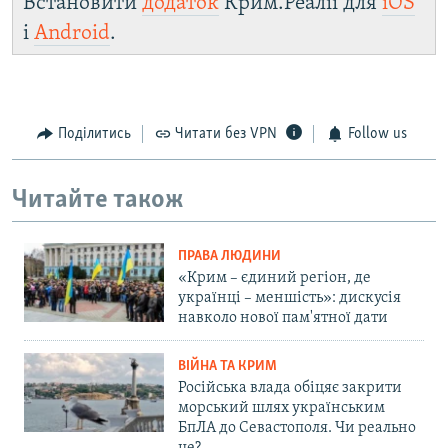
Встановити
додаток
Крим.Реалії для
iOS
і
Android
.
Поділитись
Читати без VPN
Follow us
Читайте також
ПРАВА ЛЮДИНИ
«Крим – єдиний регіон, де
українці – меншість»: дискусія
навколо нової пам'ятної дати
ВІЙНА ТА КРИМ
Російська влада обіцяє закрити
морський шлях українським
БпЛА до Севастополя. Чи реально