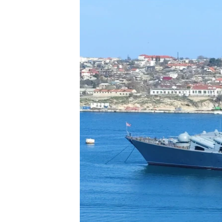
ВІДЕОУРОКИ «ELIFBE»
СВІДЧЕННЯ ОКУПАЦІЇ
УКРАЇНСЬКА ПРОБЛЕМА КРИМУ
ІНФОГРАФІКА