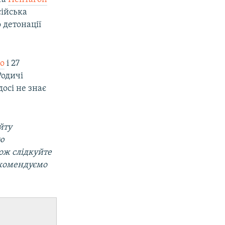
сійська
 детонації
го
і 27
Родичі
осі не знає
йту
ою
кож слідкуйте
екомендуємо