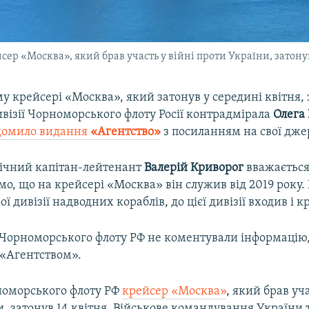
р «Москва», який брав участь у війні проти України, затонув
у крейсері «Москва», який затонув у середині квітня,
візії Чорноморського флоту Росії контрадмірала
Олега
домило видання
«Агентство»
з посиланням на свої дже
річний капітан-лейтенант
Валерій Криворог
вважаєтьс
омо, що на крейсері «Москва» він служив від 2019 року.
ї дивізії надводних кораблів, до цієї дивізії входив і к
 Чорноморського флоту РФ не коментували інформацію
 «Агентством».
оморського флоту РФ
крейсер «Москва»
, який брав уча
, затонув 14 квітня. Військове командування України 