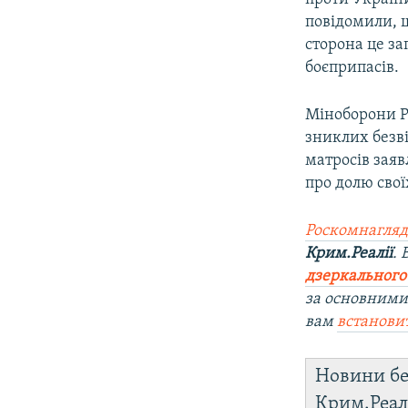
повідомили, 
сторона це з
боєприпасів.
Міноборони Р
зниклих безві
матросів заяв
про долю свої
Роскомнагляд
Крим.Реалії
.
дзеркального
за основними
вам
встанови
Новини бе
Крим.Реал