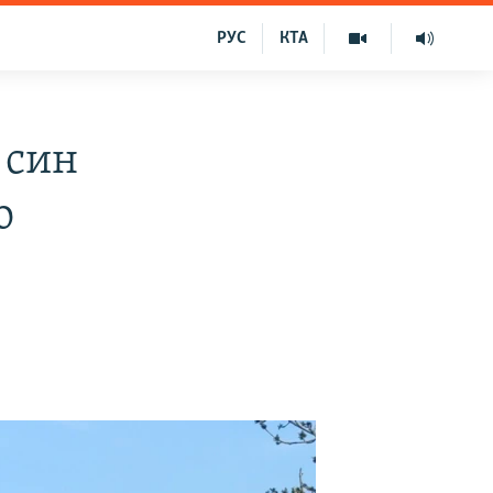
РУС
КТА
 син
о