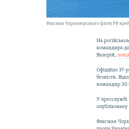
Флагман Чорноморського флоту РФ крейсе
На російськом
командира ди
Валерій,
пові
Офіційно 37-
безвісти. Від
командир 30-о
У пресслужбі
опубліковану
Флагман Чорн
проти України