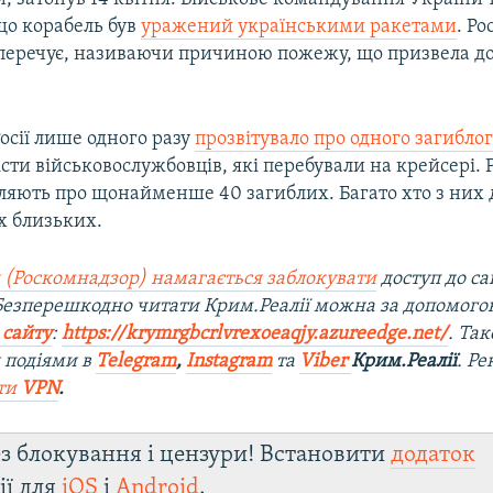
що корабель був
уражений українськими ракетами
. Ро
аперечує, називаючи причиною пожежу, що призвела до
осії лише одного разу
прозвітувало про одного загибло
сти військовослужбовців, які перебували на крейсері. 
ляють про щонайменше 40 загиблих. Багато хто з них д
х близьких.
 (Роскомнадзор) намагається заблокувати
доступ до са
 Безперешкодно читати Крим.Реалії можна за допомог
 сайту
:
https://krymrgbcrlvrexoeaqjy.azureedge.net/
. Та
 подіями в
Telegram
,
Instagram
та
Viber
Крим.Реалії
. Р
ти
VPN
.
з блокування і цензури! Встановити
додаток
ії для
iOS
і
Android
.