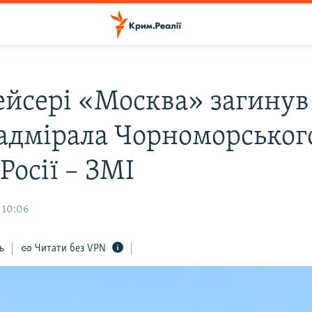
ейсері «Москва» загинув
адмірала Чорноморськог
Росії – ЗМІ
 10:06
ь
Читати без VPN