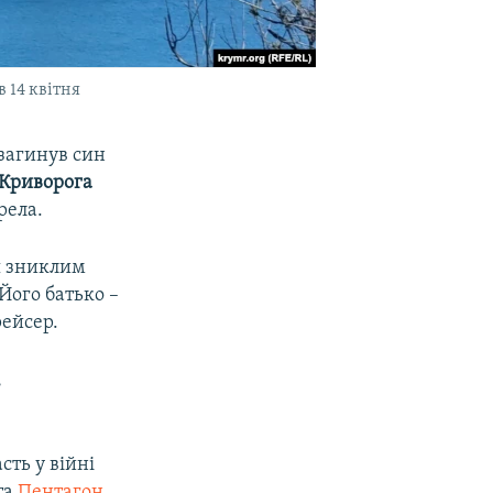
 14 квітня
 загинув син
 Криворога
рела.
я зниклим
 Його батько –
рейсер.
,
сть у війні
та
Пентагон