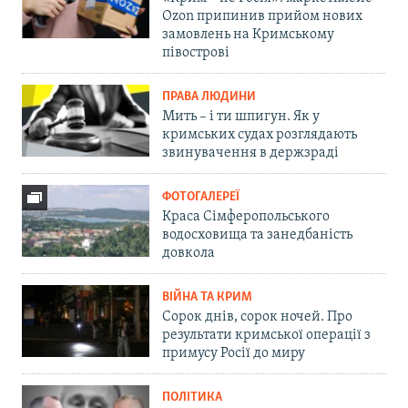
Ozon припинив прийом нових
замовлень на Кримському
півострові
ПРАВА ЛЮДИНИ
Мить – і ти шпигун. Як у
кримських судах розглядають
звинувачення в держзраді
ФОТОГАЛЕРЕЇ
Краса Сімферопольського
водосховища та занедбаність
довкола
ВІЙНА ТА КРИМ
Сорок днів, сорок ночей. Про
результати кримської операції з
примусу Росії до миру
ПОЛІТИКА