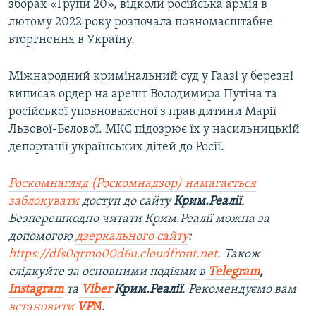
зборах «Групи 20», відколи російська армія в
лютому 2022 року розпочала повномасштабне
вторгнення в Україну.
Міжнародний кримінальний суд у Гаазі у березні
виписав ордер на арешт Володимира Путіна та
російської уповноваженої з прав дитини Марії
Львової-Бєлової. МКС підозрює їх у насильницькій
депортації українських дітей до Росії.
Роскомнагляд (Роскомнадзор) намагається
заблокувати
доступ до сайту
Крим.Реалії
.
Безперешкодно читати Крим.Реалії можна за
допомогою
дзеркального сайту
:
https://dfs0qrmo00d6u.cloudfront.net
. Також
слідкуйте за основними подіями в
Telegram
,
Instagram
та
Viber
Крим.Реалії
. Рекомендуємо вам
встановити
VP
N
.