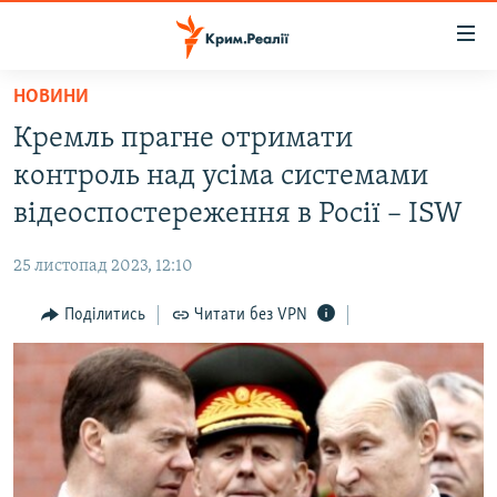
Доступність
посилання
Перейти
НОВИНИ
до
НОВИНИ
Кремль прагне отримати
основного
ВОДА.КРИМ
матеріалу
контроль над усіма системами
ВІДЕО ТА ФОТО
Перейти
відеоспостереження в Росії – ISW
до
ПОЛІТИКА
основної
25 листопад 2023, 12:10
БЛОГИ
навігації
Перейти
Поділитись
Читати без VPN
ПОГЛЯД
до
ІНТЕРВ'Ю
пошуку
ВСЕ ЗА ДЕНЬ
СПЕЦПРОЕКТИ
ЯК ОБІЙТИ БЛОКУВАННЯ
ДЕПОРТАЦІЯ