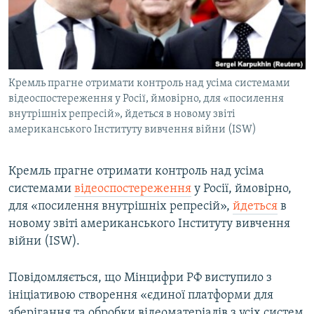
ВІДЕОУРОКИ «ELIFBE»
Русский
СВІДЧЕННЯ ОКУПАЦІЇ
Qırımtatar
УКРАЇНСЬКА ПРОБЛЕМА КРИМУ
Кремль прагне отримати контроль над усіма системами
ДОЛУЧАЙСЯ!
ІНФОГРАФІКА
відеоспостереження у Росії, ймовірно, для «посилення
внутрішніх репресій», йдеться в новому звіті
американського Інституту вивчення війни (ІSW)
Усі сайти RFE/RL
Кремль прагне отримати контроль над усіма
системами
відеоспостереження
у Росії, ймовірно,
для «посилення внутрішніх репресій»,
йдеться
в
новому звіті американського Інституту вивчення
війни (ІSW).
Повідомляється, що Мінцифри РФ виступило з
ініціативою створення «єдиної платформи для
зберігання та обробки відеоматеріалів з усіх систем