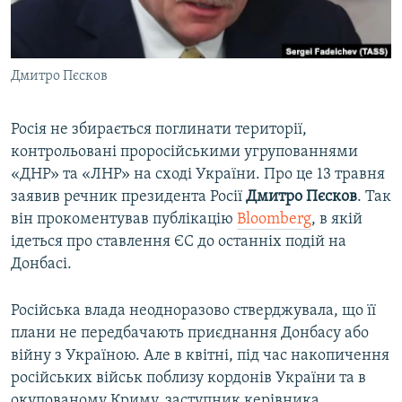
ВІДЕОУРОКИ «ELIFBE»
Русский
СВІДЧЕННЯ ОКУПАЦІЇ
Qırımtatar
Дмитро Пєсков
УКРАЇНСЬКА ПРОБЛЕМА КРИМУ
ДОЛУЧАЙСЯ!
ІНФОГРАФІКА
Росія не збирається поглинати території,
контрольовані проросійськими угрупованнями
«ДНР» та «ЛНР» на сході України. Про це 13 травня
Усі сайти RFE/RL
заявив речник президента Росії
Дмитро Пєсков
. Так
він прокоментував публікацію
Bloomberg
, в якій
ідеться про ставлення ЄС до останніх подій на
Донбасі.
Російська влада неодноразово стверджувала, що її
плани не передбачають приєднання Донбасу або
війну з Україною. Але в квітні, під час накопичення
російських військ поблизу кордонів України та в
окупованому Криму, заступник керівника