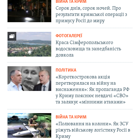
ВІЙНА ТА КРИМ
Сорок днів, сорок ночей. Про
результати кримської операції з
примусу Росії до миру
ФОТОГАЛЕРЕЇ
Краса Сімферопольського
водосховища та занедбаність
довкола
ПОЛІТИКА
«Короткострокова акція
перетворилася на війну на
виснаження»: Як пропаганда РФ
у Криму пояснює невдачі «СВО»
та залякує «мінними атаками»
ВІЙНА ТА КРИМ
«Полювання на колони». Як ЗСУ
ріжуть військову логістику Росії в
Криму