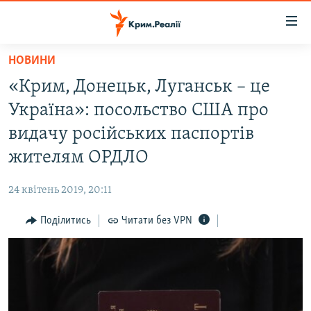
Доступність
посилання
Перейти
НОВИНИ
до
НОВИНИ
«Крим, Донецьк, Луганськ – це
основного
ВОДА.КРИМ
матеріалу
Україна»: посольство США про
ВІДЕО ТА ФОТО
Перейти
видачу російських паспортів
до
ПОЛІТИКА
жителям ОРДЛО
основної
БЛОГИ
навігації
24 квітень 2019, 20:11
Перейти
ПОГЛЯД
до
Поділитись
Читати без VPN
ІНТЕРВ'Ю
пошуку
ВСЕ ЗА ДЕНЬ
СПЕЦПРОЕКТИ
ЯК ОБІЙТИ БЛОКУВАННЯ
ДЕПОРТАЦІЯ