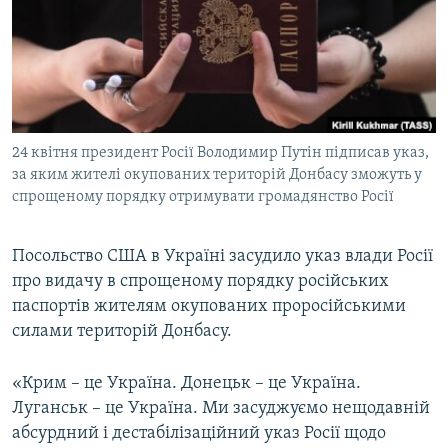
ВІДЕОУРОКИ «ELIFBE»
Русский
СВІДЧЕННЯ ОКУПАЦІЇ
Qırımtatar
УКРАЇНСЬКА ПРОБЛЕМА КРИМУ
ДОЛУЧАЙСЯ!
ІНФОГРАФІКА
24 квітня президент Росії Володимир Путін підписав указ,
за ​​яким жителі окупованих територій Донбасу зможуть у
спрощеному порядку отримувати громадянство Росії
Усі сайти RFE/RL
Посольство США в Україні засудило указ влади Росії
про видачу в спрощеному порядку російських
паспортів жителям окупованих проросійськими
силами територій Донбасу.
«Крим – це Україна. Донецьк – це Україна.
Луганськ – це Україна. Ми засуджуємо нещодавній
абсурдний і дестабілізаційний указ Росії щодо