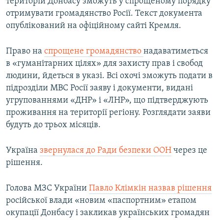
територій Донбасу зможуть у спрощеному порядку
отримувати громадянство Росії. Текст документа
опублікований на офіційному сайті Кремля.
Право на
спрощене громадянство
надаватиметься
в «гуманітарних цілях» для захисту прав і свобод
людини, йдеться в указі. Всі охочі зможуть подати в
підрозділи МВС Росії заяву і документи, видані
угрупованнями «ДНР» і «ЛНР», що підтверджують
проживання на території регіону. Розглядати заяви
будуть до трьох місяців.
Україна
звернулася до Ради безпеки ООН
через це
рішення.
Голова МЗС України
Павло Клімкін назвав рішення
російської влади «новим «паспортним» етапом
окупації Донбасу і закликав українських громадян