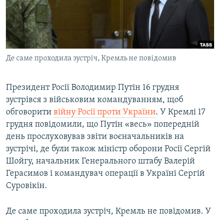
ВІДЕОУРОКИ «ELIFBE»
Русский
СВІДЧЕННЯ ОКУПАЦІЇ
Qırımtatar
УКРАЇНСЬКА ПРОБЛЕМА КРИМУ
Де саме проходила зустріч, Кремль не повідомив
ДОЛУЧАЙСЯ!
ІНФОГРАФІКА
Президент Росії Володимир Путін 16 грудня
зустрівся з військовим командуванням, щоб
Усі сайти RFE/RL
обговорити
війну Росії проти України
. У Кремлі 17
грудня повідомили, що Путін «весь» попередній
день прослуховував звіти воєначальників на
зустрічі, де були також міністр оборони Росії Сергій
Шойгу, начальник Генерального штабу Валерій
Герасимов і командувач операції в Україні Сергій
Суровікін.
Де саме проходила зустріч, Кремль не повідомив. У