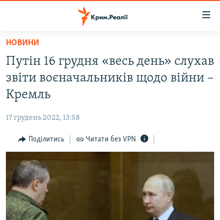
Доступність
посилання
Перейти
НОВИНИ
до
НОВИНИ
Путін 16 грудня «весь день» слухав
основного
ВОДА.КРИМ
матеріалу
звіти воєначальників щодо війни –
ВІДЕО ТА ФОТО
Перейти
Кремль
до
ПОЛІТИКА
основної
17 грудень 2022, 13:58
БЛОГИ
навігації
Перейти
Поділитись
Читати без VPN
ПОГЛЯД
до
ІНТЕРВ'Ю
пошуку
ВСЕ ЗА ДЕНЬ
СПЕЦПРОЕКТИ
ЯК ОБІЙТИ БЛОКУВАННЯ
ДЕПОРТАЦІЯ