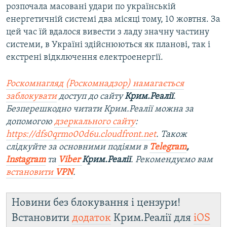
розпочала масовані удари по українській
енергетичній системі два місяці тому, 10 жовтня. За
цей час їй вдалося вивести з ладу значну частину
системи, в Україні здійснюються як планові, так і
екстрені відключення електроенергії.
Роскомнагляд (Роскомнадзор) намагається
заблокувати
доступ до сайту
Крим.Реалії
.
Безперешкодно читати Крим.Реалії можна за
допомогою
дзеркального сайту
:
https://dfs0qrmo00d6u.cloudfront.net
. Також
слідкуйте за основними подіями в
Telegram
,
Instagram
та
Viber
Крим.Реалії
. Ре
комендуємо вам
встановити
VPN
.
Новини без блокування і цензури!
Встановити
додаток
Крим.Реалії для
iOS