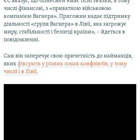
ЄС вказує, що бізнесмен «має тісні зв’язки, в тому
числі фінансові, з «приватною військовою
компанією Вагнера». Пригожин надає підтримку
діяльності «групи Вагнера» в Лівії, яка загрожує
миру, стабільності і безпеці країни», – йдеться в
повідомленні.
Сам він заперечує свою причетність до найманців,
яких
фіксують у різних зонах конфліктів, у тому
числі і в Лівії
.