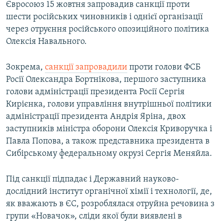
Євросоюз 15 жовтня запровадив санкції проти
шести російських чиновників і однієї організації
через отруєння російського опозиційного політика
Олексія Навального.
Зокрема,
санкції запровадили
проти голови ФСБ
Росії Олександра Бортнікова, першого заступника
голови адміністрації президента Росії Сергія
Кирієнка, голови управління внутрішньої політики
адміністрації президента Андрія Яріна, двох
заступників міністра оборони Олексія Криворучка і
Павла Попова, а також представника президента в
Сибірському федеральному окрузі Сергія Меняйла.
Під санкції підпадає і Державний науково-
дослідний інститут органічної хімії і технології, де,
як вважають в ЄС, розроблялася отруйна речовина з
групи «Новачок», сліди якої були виявлені в