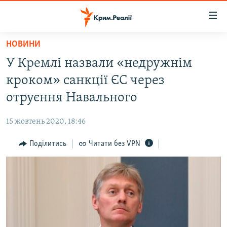
Доступність
посилання
Перейти
НОВИНИ
до
НОВИНИ
У Кремлі назвали «недружнім
основного
ВОДА.КРИМ
матеріалу
кроком» санкції ЄС через
ВІДЕО ТА ФОТО
Перейти
отруєння Навального
до
ПОЛІТИКА
основної
15 жовтень 2020, 18:46
БЛОГИ
навігації
Перейти
Поділитись
Читати без VPN
ПОГЛЯД
до
ІНТЕРВ'Ю
пошуку
ВСЕ ЗА ДЕНЬ
СПЕЦПРОЕКТИ
ЯК ОБІЙТИ БЛОКУВАННЯ
ДЕПОРТАЦІЯ