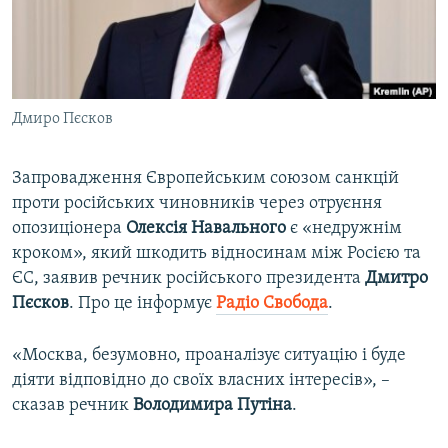
ВІДЕОУРОКИ «ELIFBE»
Русский
СВІДЧЕННЯ ОКУПАЦІЇ
Qırımtatar
УКРАЇНСЬКА ПРОБЛЕМА КРИМУ
Дмиро Пєсков
ДОЛУЧАЙСЯ!
ІНФОГРАФІКА
Запровадження Європейським союзом санкцій
проти російських чиновників через отруєння
Усі сайти RFE/RL
опозиціонера
Олексія Навального
є «недружнім
кроком», який шкодить відносинам між Росією та
ЄС, заявив речник російського президента
Дмитро
Пєсков
. Про це інформує
Радіо Свобода
.
«Москва, безумовно, проаналізує ситуацію і буде
діяти відповідно до своїх власних інтересів», –
сказав речник
Володимира Путіна
.