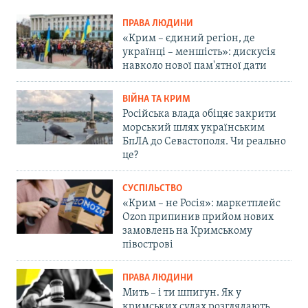
ПРАВА ЛЮДИНИ
«Крим – єдиний регіон, де
українці – меншість»: дискусія
навколо нової пам'ятної дати
ВІЙНА ТА КРИМ
Російська влада обіцяє закрити
морський шлях українським
БпЛА до Севастополя. Чи реально
це?
СУСПІЛЬСТВО
«Крим – не Росія»: маркетплейс
Ozon припинив прийом нових
замовлень на Кримському
півострові
ПРАВА ЛЮДИНИ
Мить – і ти шпигун. Як у
кримських судах розглядають