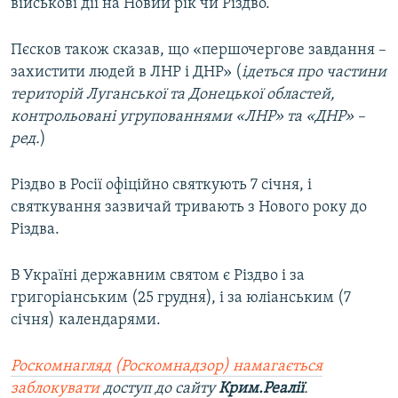
військові дії на Новий рік чи Різдво.
Пєсков також сказав, що «першочергове завдання –
захистити людей в ЛНР і ДНР» (
ідеться про частини
територій Луганської та Донецької областей,
контрольовані угрупованнями «ЛНР» та «ДНР» –
ред.
)
Різдво в Росії офіційно святкують 7 січня, і
святкування зазвичай тривають з Нового року до
Різдва.
В Україні державним святом є Різдво і за
григоріанським (25 грудня), і за юліанським (7
січня) календарями.
Роскомнагляд (Роскомнадзор) намагається
заблокувати
доступ до сайту
Крим.Реалії
.