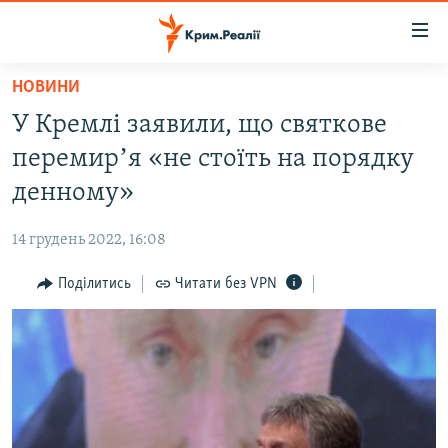
Доступність
посилання
Перейти
НОВИНИ
до
НОВИНИ
У Кремлі заявили, що святкове
основного
ВОДА.КРИМ
матеріалу
перемирʼя «не стоїть на порядку
ВІДЕО ТА ФОТО
Перейти
денному»
до
ПОЛІТИКА
основної
14 грудень 2022, 16:08
БЛОГИ
навігації
Перейти
Поділитись
Читати без VPN
ПОГЛЯД
до
ІНТЕРВ'Ю
пошуку
ВСЕ ЗА ДЕНЬ
СПЕЦПРОЕКТИ
ЯК ОБІЙТИ БЛОКУВАННЯ
ДЕПОРТАЦІЯ