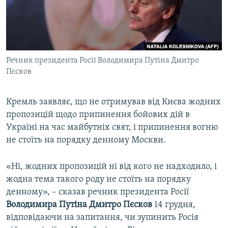
ВІДЕОУРОКИ «ELIFBE»
Русский
СВІДЧЕННЯ ОКУПАЦІЇ
Qırımtatar
УКРАЇНСЬКА ПРОБЛЕМА КРИМУ
Речник президента Росії Володимира Путіна Дмитро
ДОЛУЧАЙСЯ!
ІНФОГРАФІКА
Пєсков
Кремль заявляє, що не отримував від Києва жодних
Усі сайти RFE/RL
пропозицій щодо припинення бойових дій в
Україні на час майбутніх свят, і припинення вогню
не стоїть на порядку денному Москви.
«Ні, жодних пропозицій ні від кого не надходило, і
жодна тема такого роду не стоїть на порядку
денному», – сказав речник президента Росії
Володимира Путіна Дмитро Пєсков
14 грудня,
відповідаючи на запитання, чи зупинить Росія