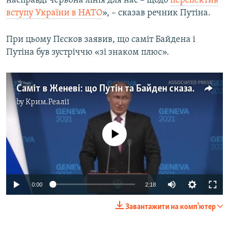
насправді червона лінія для нас – щодо
перспектив
вступу України в НАТО
», – сказав речник Путіна.
При цьому Пєсков заявив, що саміт Байдена і
Путіна був зустріччю «зі знаком плюс».
Саміт в Женеві: що Путін та Байден сказали про Україну – відео
by
Крим.Реалії
No media source currently available
Auto
0:00
2:18
240p
Завантажити на комп'ютер
360p