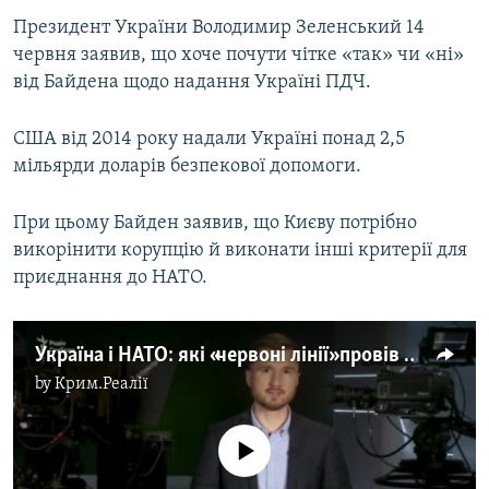
Auto
240p
360p
480p
480p
Президент України Володимир Зеленський 14
червня заявив, що хоче почути чітке «так» чи «ні»
720p
720p
1080p
від Байдена щодо надання Україні ПДЧ.
1080p
США від 2014 року надали Україні понад 2,5
мільярди доларів безпекової допомоги.
При цьому Байден заявив, що Києву потрібно
викорінити корупцію й виконати інші критерії для
приєднання до НАТО.
Україна і НАТО: які «червоні лінії» провів Путін?
by
Крим.Реалії
No media source currently available