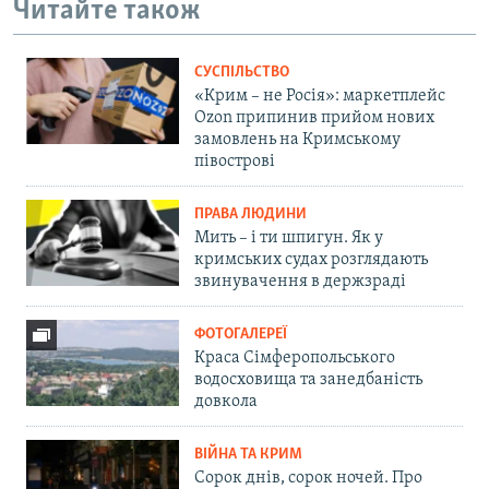
Читайте також
СУСПІЛЬСТВО
«Крим – не Росія»: маркетплейс
Ozon припинив прийом нових
замовлень на Кримському
півострові
ПРАВА ЛЮДИНИ
Мить – і ти шпигун. Як у
кримських судах розглядають
звинувачення в держзраді
ФОТОГАЛЕРЕЇ
Краса Сімферопольського
водосховища та занедбаність
довкола
ВІЙНА ТА КРИМ
Сорок днів, сорок ночей. Про