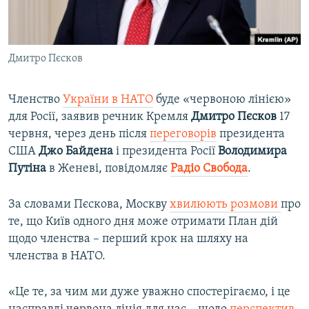
ВІДЕОУРОКИ «ELIFBE»
Русский
СВІДЧЕННЯ ОКУПАЦІЇ
Qırımtatar
Дмитро Пєсков
УКРАЇНСЬКА ПРОБЛЕМА КРИМУ
ДОЛУЧАЙСЯ!
ІНФОГРАФІКА
Членство
України в НАТО
буде «червоною лінією»
для Росії, заявив речник Кремля
Дмитро Пєсков
17
червня, через день після
переговорів
президента
Усі сайти RFE/RL
США
Джо Байдена
і президента Росії
Володимира
Путіна
в Женеві, повідомляє
Радіо Свобода
.
За словами Пєскова, Москву
хвилюють розмови
про
те, що Київ одного дня може отримати План дій
щодо членства – перший крок на шляху на
членства в НАТО.
«Це те, за чим ми дуже уважно спостерігаємо, і це