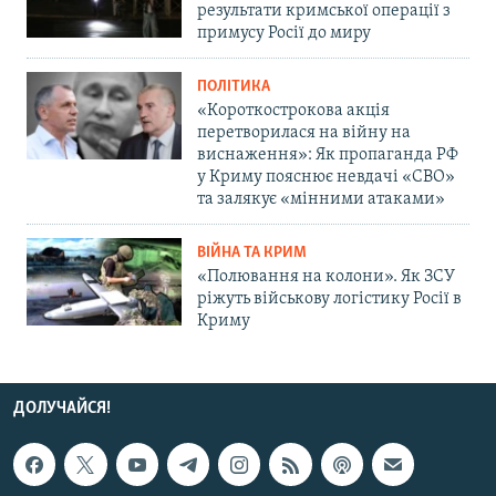
результати кримської операції з
примусу Росії до миру
ПОЛІТИКА
«Короткострокова акція
перетворилася на війну на
виснаження»: Як пропаганда РФ
у Криму пояснює невдачі «СВО»
та залякує «мінними атаками»
ВІЙНА ТА КРИМ
«Полювання на колони». Як ЗСУ
ріжуть військову логістику Росії в
Криму
ДОЛУЧАЙСЯ!