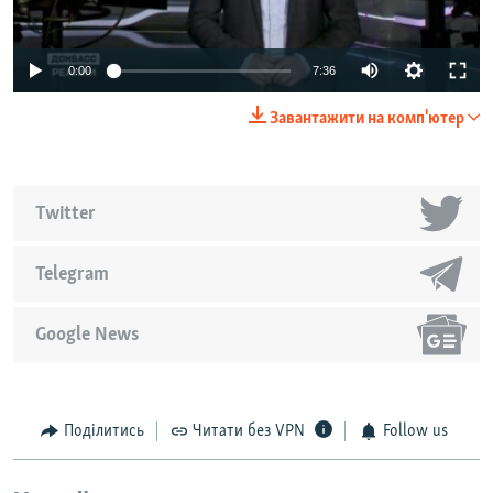
Auto
0:00
7:36
240p
Завантажити на комп'ютер
360p
Auto
240p
360p
480p
480p
Twitter
720p
720p
1080p
1080p
Telegram
Google News
Поділитись
Читати без VPN
Follow us