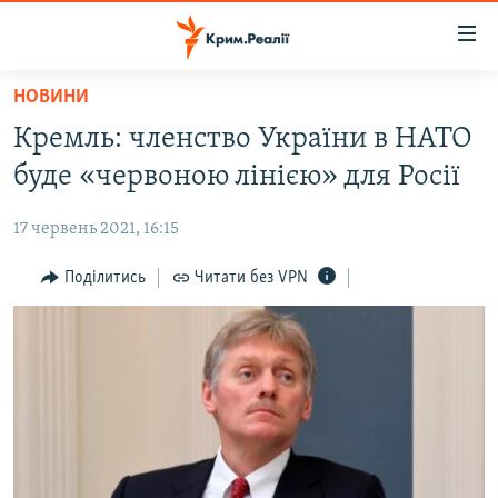
Доступність
посилання
Перейти
НОВИНИ
до
НОВИНИ
Кремль: членство України в НАТО
основного
ВОДА.КРИМ
матеріалу
буде «червоною лінією» для Росії
ВІДЕО ТА ФОТО
Перейти
до
17 червень 2021, 16:15
ПОЛІТИКА
основної
БЛОГИ
Поділитись
Читати без VPN
навігації
Перейти
ПОГЛЯД
до
ІНТЕРВ'Ю
пошуку
ВСЕ ЗА ДЕНЬ
СПЕЦПРОЕКТИ
ЯК ОБІЙТИ БЛОКУВАННЯ
ДЕПОРТАЦІЯ