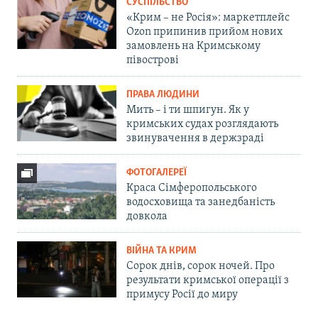
СУСПІЛЬСТВО
«Крим – не Росія»: маркетплейс
Ozon припинив прийом нових
замовлень на Кримському
півострові
ПРАВА ЛЮДИНИ
Мить – і ти шпигун. Як у
кримських судах розглядають
звинувачення в держзраді
ФОТОГАЛЕРЕЇ
Краса Сімферопольського
водосховища та занедбаність
довкола
ВІЙНА ТА КРИМ
Сорок днів, сорок ночей. Про
результати кримської операції з
примусу Росії до миру