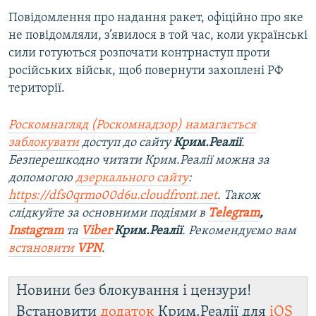
Повідомлення про надання ракет, офіційно про яке
не повідомляли, з’явилося в той час, коли українські
сили готуються розпочати контрнаступ проти
російських військ, щоб повернути захоплені РФ
території.
Роскомнагляд (Роскомнадзор) намагається
заблокувати
доступ до сайту
Крим.Реалії
.
Безперешкодно читати Крим.Реалії можна за
допомогою
дзеркального сайту
:
https://dfs0qrmo00d6u.cloudfront.net
. Також
слідкуйте за основними подіями в
Telegram
,
Instagram
та
Viber
Крим.Реалії
. Рекомендуємо вам
встановити
VPN
.
Новини без блокування і цензури!
Встановити
додаток
Крим.Реалії для
iOS