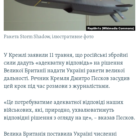
ВІДЕОУРОКИ «ELIFBE»
Русский
СВІДЧЕННЯ ОКУПАЦІЇ
Qırımtatar
УКРАЇНСЬКА ПРОБЛЕМА КРИМУ
Ракета Storm Shadow, ілюстративне фото
ДОЛУЧАЙСЯ!
ІНФОГРАФІКА
У Кремлі заявили 11 травня, що російські збройні
сили дадуть «адекватну відповідь» на рішення
Усі сайти RFE/RL
Великої Британії надати Україні ракети великої
дальності. Речник Кремля Дмитро Пєсков засудив
цей крок під час розмови з журналістами.
«Це потребуватиме адекватної відповіді наших
військових, які, природно, ухвалюватимуть
відповідні рішення з огляду на це», – вказав Пєсков.
Велика Британія поставила Україні численні