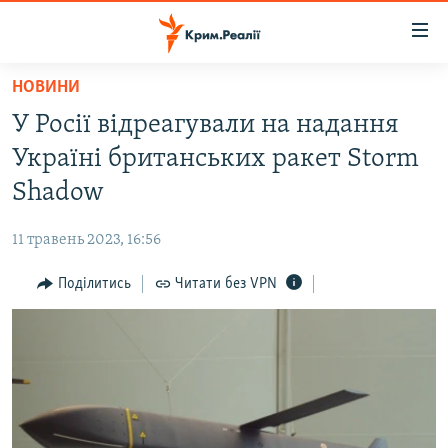
Доступність
посилання
Перейти
НОВИНИ
до
НОВИНИ
У Росії відреагували на надання
основного
ВОДА.КРИМ
матеріалу
Україні британських ракет Storm
ВІДЕО ТА ФОТО
Перейти
Shadow
до
ПОЛІТИКА
основної
11 травень 2023, 16:56
БЛОГИ
навігації
Перейти
Поділитись
Читати без VPN
ПОГЛЯД
до
ІНТЕРВ'Ю
пошуку
ВСЕ ЗА ДЕНЬ
СПЕЦПРОЕКТИ
ЯК ОБІЙТИ БЛОКУВАННЯ
ДЕПОРТАЦІЯ