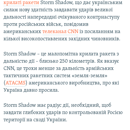
крилаті ракети
Storm Shadow, що дає українським
силам нову здатність завдавати ударів великої
дальності напередодні очікуваного контрнаступу
проти російських військ, повідомив
американських
телеканал CNN
із посиланням на
кілької високопоставлених західних чиновників.
Storm Shadow – це малопомітна крилата ракета з
дальністю дії – близько 250 кілометрів. Як вказує
CNN, це трохи менше за дальність армійських
тактичних ракетних систем «земля-земля»
(
ATACMS
) американського виробництва, про які
Україна давно просила.
Storm Shadow має радіус дії, необхідний, щоб
завдати глибоких ударів по контрольованій Росією
території на сході України.