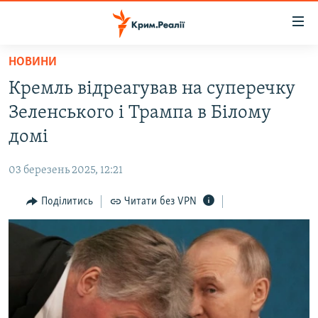
Доступність
посилання
Перейти
НОВИНИ
до
НОВИНИ
Кремль відреагував на суперечку
основного
ВОДА.КРИМ
матеріалу
Зеленського і Трампа в Білому
ВІДЕО ТА ФОТО
Перейти
домі
до
ПОЛІТИКА
основної
03 березень 2025, 12:21
БЛОГИ
навігації
Перейти
Поділитись
Читати без VPN
ПОГЛЯД
до
ІНТЕРВ'Ю
пошуку
ВСЕ ЗА ДЕНЬ
СПЕЦПРОЕКТИ
ЯК ОБІЙТИ БЛОКУВАННЯ
ДЕПОРТАЦІЯ