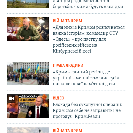
станцію радіоелектронної
боротьби: якими будуть наслідки
ВІЙНА ТА КРИМ
«Для них із Кримом розпочнеться
важка історія»: командир ОТУ
«Одеса» – про пастку для
російських військ на
Кінбурнській косі
ПРАВА ЛЮДИНИ
«Крим – єдиний регіон, де
українці – меншість»: дискусія
навколо нової пам'ятної дати
ВІДЕО
Блокада без сухопутної операції:
Крим сам себе не заправить і не
прогодує | Крим.Реалії
ВІЙНА ТА КРИМ