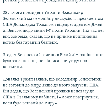
речник російського президента Дмитро Пєсков.
28 лютого президент України Володимир
Зеленський мав емоційну дискусію із президентом
США Дональдом Трампом і віцепрезидентом Джей
ді Венсом щодо війни РФ проти України. Під час неї
він, зокрема, сказав, що не прийме припинення
вогню без гарантій безпеки.
Згодом Зеленський залишив Білий дім раніше, ніж
було заплановано, не підписавши угоду про
копалини.
Дональд Трамп заявив, що Володимир Зеленський
не готовий до миру, якщо до нього залучені США.
Він додав, що Зеленський проявив неповагу до
США в Овальному кабінеті, і «може повернутися,
коли буде готовий до миру».