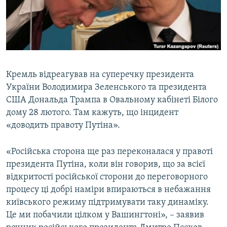
ВІДЕОУРОКИ «ELIFBE»
Русский
СВІДЧЕННЯ ОКУПАЦІЇ
Qırımtatar
УКРАЇНСЬКА ПРОБЛЕМА КРИМУ
ДОЛУЧАЙСЯ!
ІНФОГРАФІКА
Кремль відреагував на суперечку президента
України Володимира Зеленського та президента
США Дональда Трампа в Овальному кабінеті Білого
Усі сайти RFE/RL
дому 28 лютого. Там кажуть, що інцидент
«доводить правоту Путіна».
«Російська сторона ще раз переконалася у правоті
президента Путіна, коли він говорив, що за всієї
відкритості російської сторони до переговорного
процесу ці добрі наміри впираються в небажання
київського режиму підтримувати таку динаміку.
Це ми побачили цілком у Вашингтоні», – заявив