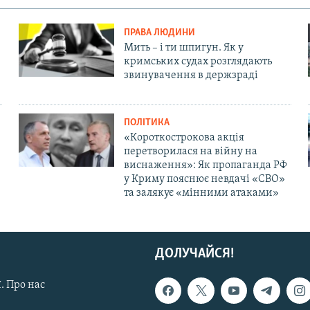
ПРАВА ЛЮДИНИ
Мить – і ти шпигун. Як у
кримських судах розглядають
звинувачення в держзраді
ПОЛІТИКА
«Короткострокова акція
перетворилася на війну на
виснаження»: Як пропаганда РФ
у Криму пояснює невдачі «СВО»
та залякує «мінними атаками»
ДОЛУЧАЙСЯ!
. Про нас