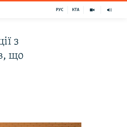
РУС
КТА
ії з
в, що