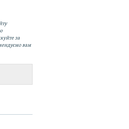
йту
ою
дкуйте за
мендуємо вам