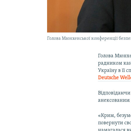
Голова Мюнхенської конференції безпе
Голова Мюнхе
радником кан
Україну в її 
Deutsche Well
Відповідаючи
анексованим Р
«Крим, безумо
повернути св
намагалася ви