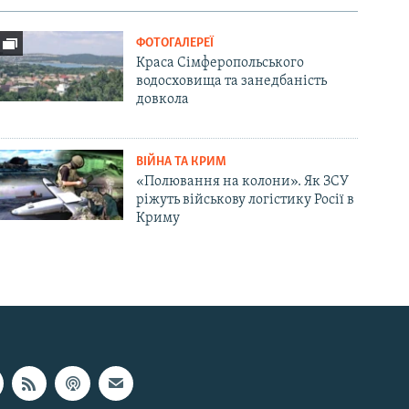
ФОТОГАЛЕРЕЇ
Краса Сімферопольського
водосховища та занедбаність
довкола
ВІЙНА ТА КРИМ
«Полювання на колони». Як ЗСУ
ріжуть військову логістику Росії в
Криму