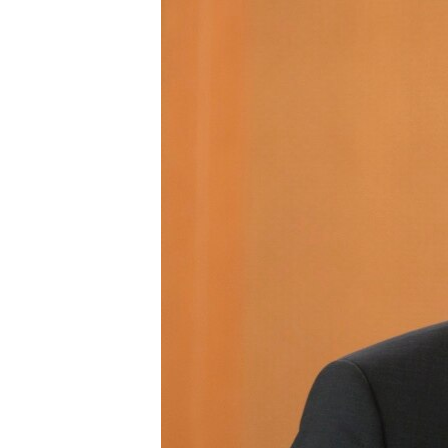
ВІДЕОУРОКИ «ELIFBE»
СВІДЧЕННЯ ОКУПАЦІЇ
УКРАЇНСЬКА ПРОБЛЕМА КРИМУ
ІНФОГРАФІКА