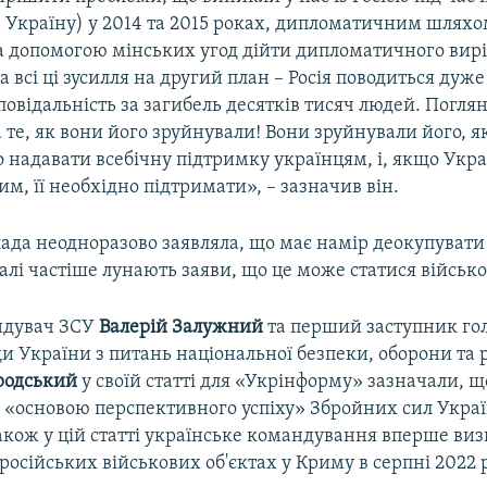
в Україну) у 2014 та 2015 роках, дипломатичним шлях
а допомогою мінських угод дійти дипломатичного вир
ла всі ці зусилля на другий план – Росія поводиться дуж
дповідальність за загибель десятків тисяч людей. Погля
 те, як вони його зруйнували! Вони зруйнували його, я
 надавати всебічну підтримку українцям, і, якщо Укр
м, її необхідно підтримати», – зазначив він.
лада неодноразово заявляла, що має намір деокупувати
алі частіше лунають заяви, що це може статися війсь
ндувач ЗСУ
Валерій Залужний
та перший заступник гол
и України з питань національної безпеки, оборони та 
родський
у своїй статті для «Укрінформу» зазначали, 
 «основою перспективного успіху» Збройних сил Украї
Також у цій статті українське командування вперше виз
російських військових об'єктах у Криму в серпні 2022 