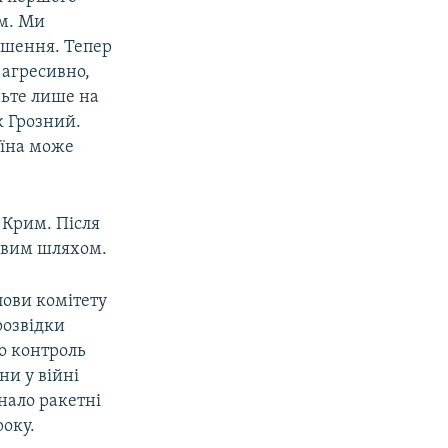
ом. Ми
ішення. Тепер
е агресивно,
ньте лише на
к Грозний.
аїна може
 Крим. Після
ковим шляхом.
ови комітету
розвідки
що контроль
ни у війні
нало ракетні
року.