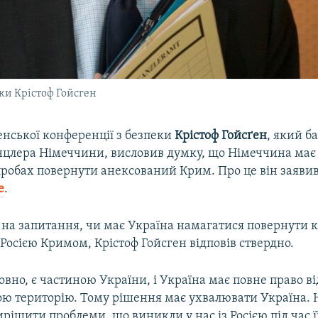
ки Крістоф Гойсген
нської конференції з безпеки
Крістоф Гойсґен
, який ба
цлера Німеччини, висловив думку, що Німеччина має
спробах повернути анексований Крим. Про це він заяви
e
.
 на запитання, чи має Україна намагатися повернути 
осією Кримом, Крістоф Гойсген відповів ствердно.
вно, є частиною України, і Україна має повне право в
ою територію. Тому рішення має ухвалювати Україна.
рішити проблеми, що виникли у нас із Росією під час 