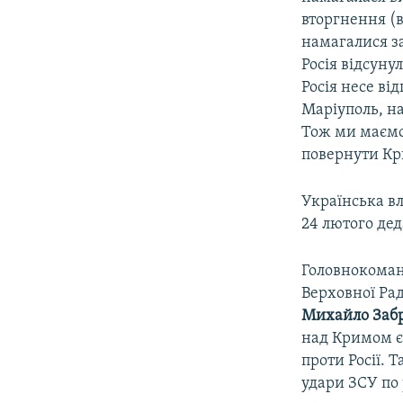
вторгнення (
намагалися з
Росія відсуну
Росія несе ві
Маріуполь, на
Тож ми маємо
повернути Кри
Українська в
24 лютого дед
Головнокома
Верховної Рад
Михайло Заб
над Кримом є
проти Росії. 
удари ЗСУ по 