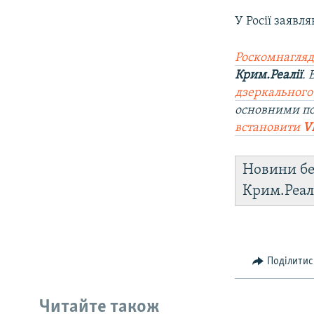
У Росії заявл
Роскомнагляд
Крим.Реалії
.
дзеркального
основними п
встановити
V
Новини бе
Крим.Реал
Поділитис
Читайте також