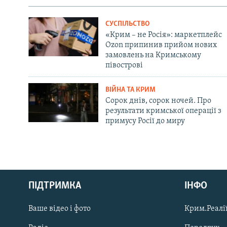
СУСПІЛЬСТВО
«Крим – не Росія»: маркетплейс
Ozon припинив прийом нових
замовлень на Кримському
півострові
ВІЙНА ТА КРИМ
Сорок днів, сорок ночей. Про
результати кримської операції з
примусу Росії до миру
Русский
ПІДТРИМКА
ІНФО
Qırımtatar
Ваше відео і фото
Крим.Реалії
ДОЛУЧАЙСЯ!