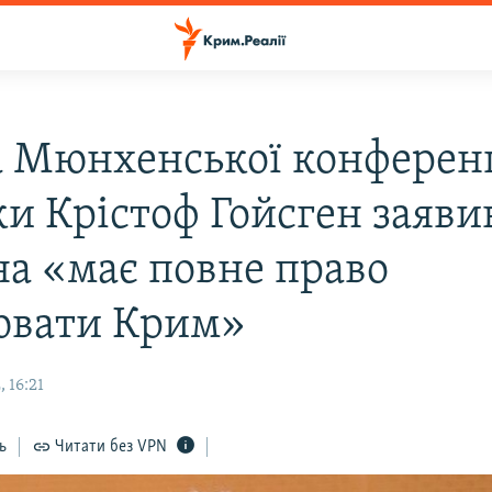
а Мюнхенської конференц
ки Крістоф Гойсген заяви
на «має повне право
ювати Крим»
 16:21
ь
Читати без VPN