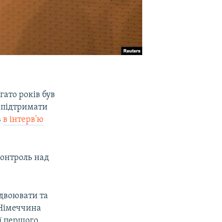
гато років був
 підтримати
в
в інтерв'ю
контроль над
ідвоювати та
 Німеччина
її першого