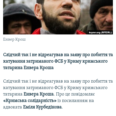
ВІДЕОУРОКИ «ELIFBE»
Русский
СВІДЧЕННЯ ОКУПАЦІЇ
Qırımtatar
УКРАЇНСЬКА ПРОБЛЕМА КРИМУ
ДОЛУЧАЙСЯ!
ІНФОГРАФІКА
Енвер Крош
Слідчий так і не відреагував на заяву про побиття та
Усі сайти RFE/RL
катування затриманого ФСБ у Криму кримського
татарина Енвера Кроша
Слідчий так і не відреагував на заяву про побиття та
катування затриманого ФСБ у Криму кримського
татарина
Енвера Кроша
. Про це повідомляє
«Кримська солідарність»
із посиланням на
адвоката
Еміля Курбедінова
.