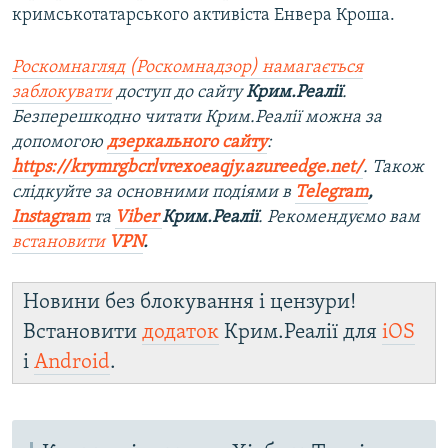
кримськотатарського активіста Енвера Кроша.
Роскомнагляд (Роскомнадзор) намагається
заблокувати
доступ до сайту
Крим.Реалії
.
Безперешкодно читати Крим.Реалії можна за
допомогою
дзеркального сайту
:
https://krymrgbcrlvrexoeaqjy.azureedge.net/
. Також
слідкуйте за основними подіями в
Telegram
,
Instagram
та
Viber
Крим.Реалії
. Рекомендуємо вам
встановити
VPN
.
Новини без блокування і цензури!
Встановити
додаток
Крим.Реалії для
iOS
і
Android
.