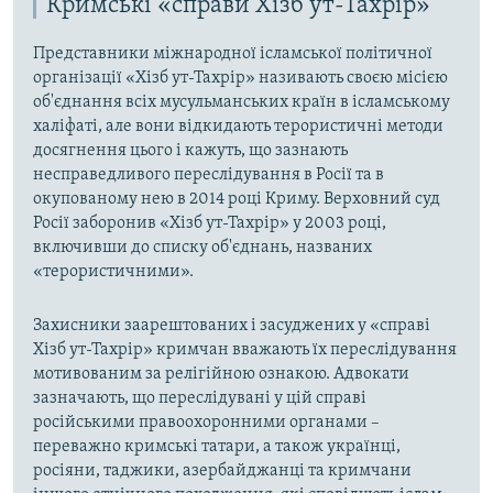
Кримські «справи Хізб ут-Тахрір»
Представники міжнародної ісламської політичної
організації «Хізб ут-Тахрір» називають своєю місією
об'єднання всіх мусульманських країн в ісламському
халіфаті, але вони відкидають терористичні методи
досягнення цього і кажуть, що зазнають
несправедливого переслідування в Росії та в
окупованому нею в 2014 році Криму. Верховний суд
Росії заборонив «Хізб ут-Тахрір» у 2003 році,
включивши до списку об'єднань, названих
«терористичними».
Захисники заарештованих і засуджених у «справі
Хізб ут-Тахрір» кримчан вважають їх переслідування
мотивованим за релігійною ознакою. Адвокати
зазначають, що переслідувані у цій справі
російськими правоохоронними органами –
переважно кримські татари, а також українці,
росіяни, таджики, азербайджанці та кримчани