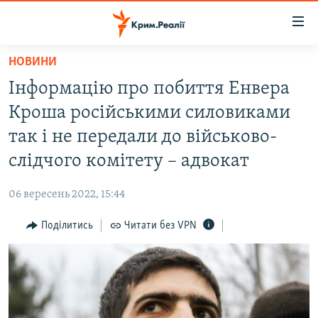
Доступність
посилання
Перейти
НОВИНИ
до
НОВИНИ
Інформацію про побиття Енвера
основного
ВОДА.КРИМ
матеріалу
Кроша російськими силовиками
ВІДЕО ТА ФОТО
Перейти
так і не передали до військово-
до
ПОЛІТИКА
слідчого комітету – адвокат
основної
БЛОГИ
навігації
06 вересень 2022, 15:44
Перейти
ПОГЛЯД
до
Поділитись
Читати без VPN
ІНТЕРВ'Ю
пошуку
ВСЕ ЗА ДЕНЬ
СПЕЦПРОЕКТИ
ЯК ОБІЙТИ БЛОКУВАННЯ
ДЕПОРТАЦІЯ