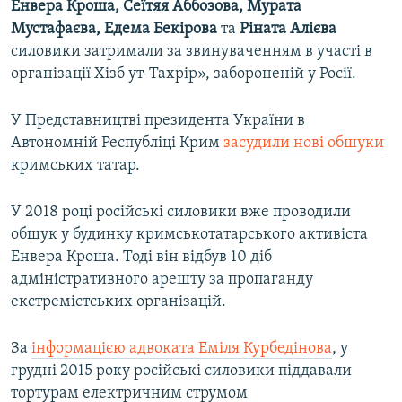
Енвера Кроша, Сеїтяя Аббозова, Мурата
Мустафаєва, Едема Бекірова
та
Ріната Алієва
силовики затримали за звинуваченням в участі в
організації Хізб ут-Тахрір», забороненій у Росії.
У Представництві президента України в
Автономній Республіці Крим
засудили нові обшуки
кримських татар.
У 2018 році російські силовики вже проводили
обшук у будинку кримськотатарського активіста
Енвера Кроша. Тоді він відбув 10 діб
адміністративного арешту за пропаганду
екстремістських організацій.
За
інформацією адвоката Еміля Курбедінова
, у
грудні 2015 року російські силовики піддавали
тортурам електричним струмом