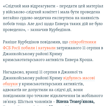
«Слідчий мав відреагувати – передати цей матеріал
у військово-слідчий комітет і мала бути проведена
негайно судово-медична експертиза на наявність
побоїв тощо. Але досі щодо Енвера таких дій не було
проведено», – зазначив Курбедінов.
Раніше Курбедінов повідомив, що
співробітники
ФСБ Росії побили і катували
затриманого 11 серпня в
Джанкойському районі Криму
кримськотатарського активіста Енвера Кроша.
Нагадаємо, вранці 11 серпня в Джанкої та
Джанкойському районі Криму
відбулись масові
обшуки
у кримськотатарських активістів,
адвокатів не допустили на слідчі дії, вони
повідомили про точкове відключення їм мобільного
зв'язку. Шістьох чоловіків –
Вілена Темер'янова,