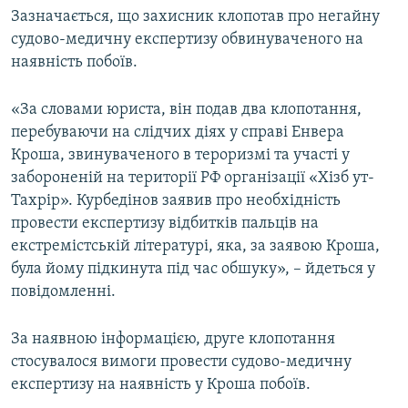
Зазначається, що захисник клопотав про негайну
судово-медичну експертизу обвинуваченого на
наявність побоїв.
«За словами юриста, він подав два клопотання,
перебуваючи на слідчих діях у справі Енвера
Кроша, звинуваченого в тероризмі та участі у
забороненій на території РФ організації «Хізб ут-
Тахрір». Курбедінов заявив про необхідність
провести експертизу відбитків пальців на
екстремістській літературі, яка, за заявою Кроша,
була йому підкинута під час обшуку», – йдеться у
повідомленні.
За наявною інформацією, друге клопотання
стосувалося вимоги провести судово-медичну
експертизу на наявність у Кроша побоїв.