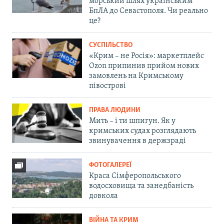
морський шлях українським
БпЛА до Севастополя. Чи реально
це?
СУСПІЛЬСТВО
«Крим – не Росія»: маркетплейс
Ozon припинив прийом нових
замовлень на Кримському
півострові
ПРАВА ЛЮДИНИ
Мить – і ти шпигун. Як у
кримських судах розглядають
звинувачення в держзраді
ФОТОГАЛЕРЕЇ
Краса Сімферопольського
водосховища та занедбаність
довкола
ВІЙНА ТА КРИМ