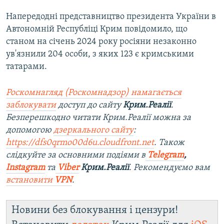
Напередодні представництво президента України в
Автономній Республіці Крим повідомило, що
станом на січень 2024 року росіяни незаконно
ув'язнили 204 особи, з яких 123 є кримськими
татарами.
Роскомнагляд (Роскомнадзор) намагається
заблокувати
доступ до сайту
Крим.Реалії
.
Безперешкодно читати Крим.Реалії можна за
допомогою
дзеркального сайту
:
https://dfs0qrmo00d6u.cloudfront.net
. Також
слідкуйте за основними подіями в
Telegram
,
Instagram
та
Viber
Крим.Реалії
. Рекомендуємо вам
встановити
VPN
.
Новини без блокування і цензури!