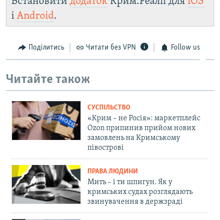
Встановити
додаток
Крим.Реалії для
iOS
і
Android
.
Поділитись
Читати без VPN
Follow us
Читайте також
СУСПІЛЬСТВО
«Крим – не Росія»: маркетплейс
Ozon припинив прийом нових
замовлень на Кримському
півострові
ПРАВА ЛЮДИНИ
Мить – і ти шпигун. Як у
кримських судах розглядають
звинувачення в держзраді