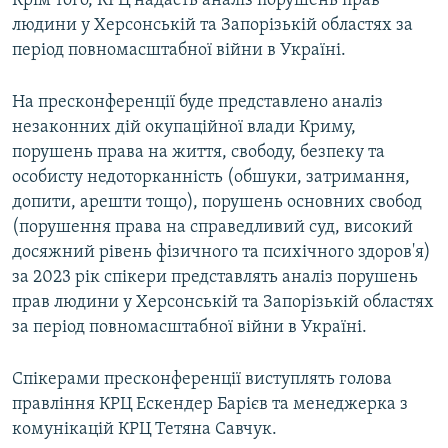
Крім того, КРЦ надасть аналіз порушень прав
ВІДЕОУРОКИ «ELIFBE»
людини у Херсонській та Запорізькій областях за
Русский
період повномасштабної війни в Україні.
СВІДЧЕННЯ ОКУПАЦІЇ
Qırımtatar
УКРАЇНСЬКА ПРОБЛЕМА КРИМУ
На пресконференції буде представлено аналіз
ДОЛУЧАЙСЯ!
незаконних дій окупаційної влади Криму,
ІНФОГРАФІКА
порушень права на життя, свободу, безпеку та
особисту недоторканність (обшуки, затримання,
допити, арешти тощо), порушень основних свобод
Усі сайти RFE/RL
(порушення права на справедливий суд, високий
досяжний рівень фізичного та психічного здоров'я)
за 2023 рік спікери представлять аналіз порушень
прав людини у Херсонській та Запорізькій областях
за період повномасштабної війни в Україні.
Спікерами пресконференції виступлять голова
правління КРЦ Ескендер Барієв та менеджерка з
комунікацій КРЦ Тетяна Савчук.