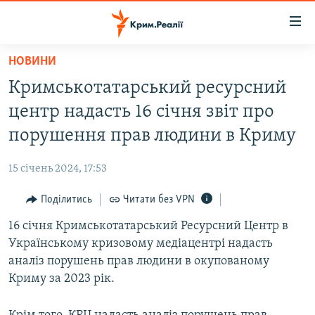
Доступність
посилання
Перейти
НОВИНИ
до
НОВИНИ
Кримськотатарський ресурсний
основного
ВОДА.КРИМ
матеріалу
центр надасть 16 січня звіт про
ВІДЕО ТА ФОТО
Перейти
порушення прав людини в Криму
до
ПОЛІТИКА
основної
15 січень 2024, 17:53
БЛОГИ
навігації
Перейти
Поділитись
Читати без VPN
ПОГЛЯД
до
16 січня Кримськотатарський Ресурсний Центр в
ІНТЕРВ'Ю
пошуку
Українському кризовому медіацентрі надасть
ВСЕ ЗА ДЕНЬ
аналіз порушень прав людини в окупованому
СПЕЦПРОЕКТИ
Криму за 2023 рік.
ЯК ОБІЙТИ БЛОКУВАННЯ
ДЕПОРТАЦІЯ