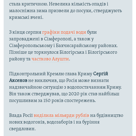
стала критичною. Невелика кількість опадів і
малосніжна зима призвели до посухи, стверджують
кримські вчені.
З кінця серпня
графіки подачі води
були
запроваджені в Сімферополі, а також у
Сімферопольському і Бахчисарайському районах.
Пізніше це торкнулося Білогірська і Білогірського
району та
частково Алушти
.
Підконтрольний Кремлю глава Криму
Сергій
Аксенов
не виключив, що Росія може визнати
надзвичайною ситуацію з водопостачанням Криму.
Він також стверджував, що 2020 рік став найбільш
посушливим за 150 років спостережень.
Влада Росії
виділила мільярди рублів
на будівництво
нових водогонів, водозаборів і на буріння
свердловин.