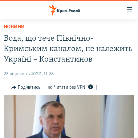
Доступність
посилання
Перейти
НОВИНИ
до
НОВИНИ
Вода, що тече Північно-
основного
ВОДА.КРИМ
матеріалу
Кримським каналом, не належить
ВІДЕО ТА ФОТО
Перейти
Україні – Константинов
до
ПОЛІТИКА
основної
23 вересень 2020, 11:28
БЛОГИ
навігації
Перейти
Поділитись
Читати без VPN
ПОГЛЯД
до
ІНТЕРВ'Ю
пошуку
ВСЕ ЗА ДЕНЬ
СПЕЦПРОЕКТИ
ЯК ОБІЙТИ БЛОКУВАННЯ
ДЕПОРТАЦІЯ