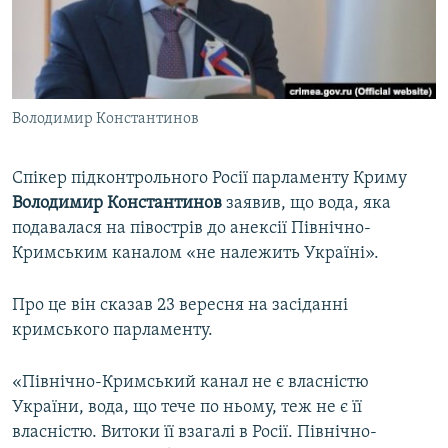
ВІДЕОУРОКИ «ELIFBE»
Русский
СВІДЧЕННЯ ОКУПАЦІЇ
Qırımtatar
УКРАЇНСЬКА ПРОБЛЕМА КРИМУ
Володимир Константинов
ДОЛУЧАЙСЯ!
ІНФОГРАФІКА
Спікер підконтрольного Росії парламенту Криму
Володимир Константинов
заявив, що вода, яка
Усі сайти RFE/RL
подавалася на півострів до анексії Північно-
Кримським каналом «не належить Україні».
Про це він сказав 23 вересня на засіданні
кримського парламенту.
«Північно-Кримський канал не є власністю
України, вода, що тече по ньому, теж не є її
власністю. Витоки її взагалі в Росії. Північно-