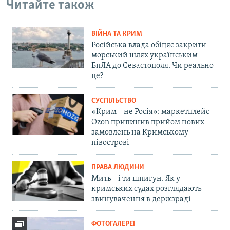
Читайте також
ВІЙНА ТА КРИМ
Російська влада обіцяє закрити
морський шлях українським
БпЛА до Севастополя. Чи реально
це?
СУСПІЛЬСТВО
«Крим – не Росія»: маркетплейс
Ozon припинив прийом нових
замовлень на Кримському
півострові
ПРАВА ЛЮДИНИ
Мить – і ти шпигун. Як у
кримських судах розглядають
звинувачення в держзраді
ФОТОГАЛЕРЕЇ