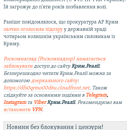
Їй загрожує до п'яти років позбавлення волі.
Раніше повідомлялося, що прокуратура АР Крим
заочно оголосила підозру
у державній зраді
чотирьом колишнім українським силовикам із
Криму.
Роскомнагляд (Роскомнадзор) намагається
заблокувати
доступ до сайту
Крим.Реалії
.
Безперешкодно читати Крим.Реалії можна за
допомогою
дзеркального сайту
:
https://dfs0qrmo00d6u.cloudfront.net
. Також
слідкуйте за основними подіями в
Telegram
,
Instagram
та
Viber
Крим.Реалії
. Ре
комендуємо вам
встановити
VPN
.
Новини без блокування і цензури!