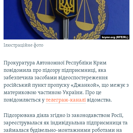
ВІДЕОУРОКИ «ELIFBE»
Русский
СВІДЧЕННЯ ОКУПАЦІЇ
Qırımtatar
УКРАЇНСЬКА ПРОБЛЕМА КРИМУ
ДОЛУЧАЙСЯ!
ІНФОГРАФІКА
Ілюстраційне фото
Прокуратура Автономної Республіки Крим
Усі сайти RFE/RL
повідомила про підозру підприємниці, яка
забезпечила засобами відеоспостереження
російський пункт пропуску «Джанкой», що межує з
материковою частиною України. Про це
повідомляється у
телеграм-каналі
відомства.
Підозрювана діяла згідно із законодавством Росії,
зареєструвалася як індивідуальна підприємниця та
займалася будівельно-монтажними роботами на