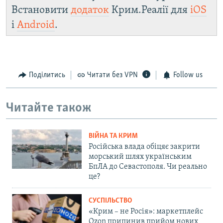
Встановити
додаток
Крим.Реалії для
iOS
і
Android
.
Поділитись
Читати без VPN
Follow us
Читайте також
ВІЙНА ТА КРИМ
Російська влада обіцяє закрити
морський шлях українським
БпЛА до Севастополя. Чи реально
це?
СУСПІЛЬСТВО
«Крим – не Росія»: маркетплейс
Ozon припинив прийом нових