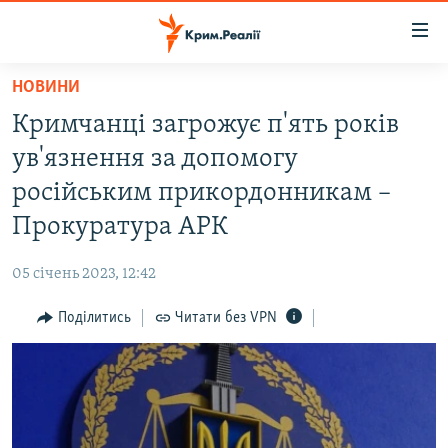
Доступність
посилання
Перейти
НОВИНИ
до
НОВИНИ
Кримчанці загрожує п'ять років
основного
ВОДА.КРИМ
матеріалу
ув'язнення за допомогу
ВІДЕО ТА ФОТО
Перейти
російським прикордонникам –
до
ПОЛІТИКА
Прокуратура АРК
основної
БЛОГИ
навігації
05 січень 2023, 12:42
Перейти
ПОГЛЯД
до
Поділитись
Читати без VPN
ІНТЕРВ'Ю
пошуку
ВСЕ ЗА ДЕНЬ
СПЕЦПРОЕКТИ
ЯК ОБІЙТИ БЛОКУВАННЯ
ДЕПОРТАЦІЯ