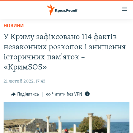
Доступність
посилання
Перейти
НОВИНИ
до
НОВИНИ
У Криму зафіксовано 114 фактів
основного
ВОДА.КРИМ
матеріалу
незаконних розкопок і знищення
ВІДЕО ТА ФОТО
Перейти
історичних пам'яток –
до
ПОЛІТИКА
«КримSOS»
основної
БЛОГИ
навігації
21 лютий 2022, 17:43
Перейти
ПОГЛЯД
до
Поділитись
Читати без VPN
ІНТЕРВ'Ю
пошуку
ВСЕ ЗА ДЕНЬ
СПЕЦПРОЕКТИ
ЯК ОБІЙТИ БЛОКУВАННЯ
ДЕПОРТАЦІЯ