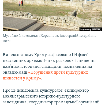
ВІДЕОУРОКИ «ELIFBE»
Русский
СВІДЧЕННЯ ОКУПАЦІЇ
Qırımtatar
УКРАЇНСЬКА ПРОБЛЕМА КРИМУ
ДОЛУЧАЙСЯ!
ІНФОГРАФІКА
Музейний комплекс «Херсонес», ілюстраційне архівне
фото
Усі сайти RFE/RL
В анексованому Криму зафіксовано 114 фактів
незаконних археологічних розкопок і знищення
пам'яток історичної спадщини, позначених на
онлайн-мапі
«Порушення проти культурних
цінностей у Криму»
.
Про це повідомила культуролог, ексдиректор
Бахчисарайського історико-культурного
заповідника, координатор громадської організації