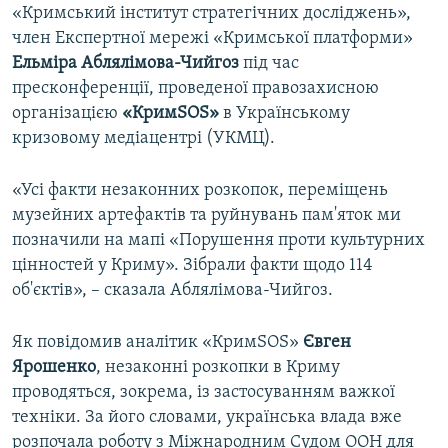
«Кримський інститут стратегічних досліджень»,
член Експертної мережі «Кримської платформи»
Ельміра Аблялімова-Чийгоз
під час
пресконференції, проведеної правозахисною
організацією
«КримSOS»
в Українському
кризовому медіацентрі (УКМЦ).
«Усі факти незаконних розкопок, переміщень
музейних артефактів та руйнувань пам'яток ми
позначили на мапі «Порушення проти культурних
цінностей у Криму». Зібрали факти щодо 114
об'єктів», – сказала Аблялімова-Чийгоз.
Як повідомив аналітик «КримSOS»
Євген
Ярошенко
, незаконні розкопки в Криму
проводяться, зокрема, із застосуванням важкої
техніки. За його словами, українська влада вже
розпочала роботу з Міжнародним Судом ООН для