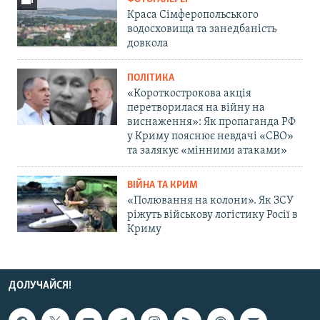
Краса Сімферопольського
водосховища та занедбаність
довкола
ПОЛІТИКА
«Короткострокова акція
перетворилася на війну на
виснаження»: Як пропаганда РФ
у Криму пояснює невдачі «СВО»
та залякує «мінними атаками»
ВІЙНА ТА КРИМ
«Полювання на колони». Як ЗСУ
ріжуть військову логістику Росії в
Криму
ДОЛУЧАЙСЯ!