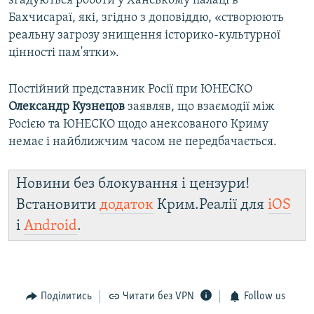
згадуються роботи у Ханському палаці в
Бахчисараї, які, згідно з доповіддю, «створюють
реальну загрозу знищення історико-культурної
цінності пам'ятки».
Постійний представник Росії при ЮНЕСКО
Олександр Кузнецов
заявляв, що взаємодії між
Росією та ЮНЕСКО щодо анексованого Криму
немає і найближчим часом не передбачається.
Новини без блокування і цензури!
Встановити
додаток
Крим.Реалії для
iOS
і
Android
.
Поділитись
Читати без VPN
Follow us