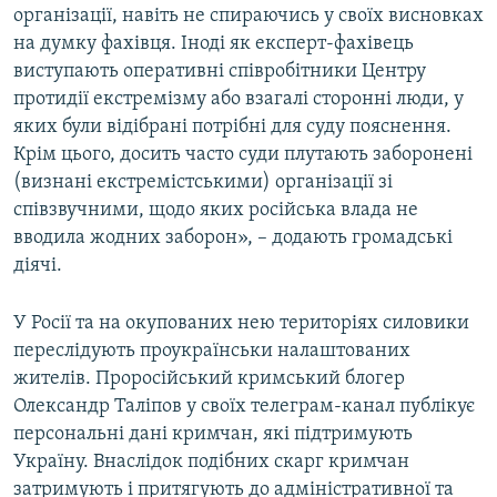
організації, навіть не спираючись у своїх висновках
на думку фахівця. Іноді як експерт-фахівець
виступають оперативні співробітники Центру
протидії екстремізму або взагалі сторонні люди, у
яких були відібрані потрібні для суду пояснення.
Крім цього, досить часто суди плутають заборонені
(визнані екстремістськими) організації зі
співзвучними, щодо яких російська влада не
вводила жодних заборон», – додають громадські
діячі.
У Росії та на окупованих нею територіях силовики
переслідують проукраїнськи налаштованих
жителів. Проросійський кримський блогер
Олександр Таліпов у своїх телеграм-канал публікує
персональні дані кримчан, які підтримують
Україну. Внаслідок подібних скарг кримчан
затримують і притягують до адміністративної та