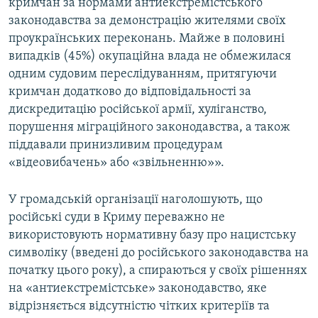
кримчан за нормами антиекстремістського
законодавства за демонстрацію жителями своїх
проукраїнських переконань. Майже в половині
випадків (45%) окупаційна влада не обмежилася
одним судовим переслідуванням, притягуючи
кримчан додатково до відповідальності за
дискредитацію російської армії, хуліганство,
порушення міграційного законодавства, а також
піддавали принизливим процедурам
«відеовибачень» або «звільненню»».
У громадській організації наголошують, що
російські суди в Криму переважно не
використовують нормативну базу про нацистську
символіку (введені до російського законодавства на
початку цього року), а спираються у своїх рішеннях
на «антиекстремістське» законодавство, яке
відрізняється відсутністю чітких критеріїв та