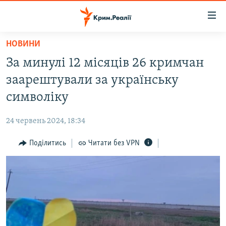
Доступність
посилання
Перейти
НОВИНИ
до
НОВИНИ
За минулі 12 місяців 26 кримчан
основного
ВОДА.КРИМ
матеріалу
заарештували за українську
ВІДЕО ТА ФОТО
Перейти
символіку
до
ПОЛІТИКА
основної
24 червень 2024, 18:34
БЛОГИ
навігації
Перейти
Поділитись
Читати без VPN
ПОГЛЯД
до
ІНТЕРВ'Ю
пошуку
ВСЕ ЗА ДЕНЬ
СПЕЦПРОЕКТИ
ЯК ОБІЙТИ БЛОКУВАННЯ
ДЕПОРТАЦІЯ