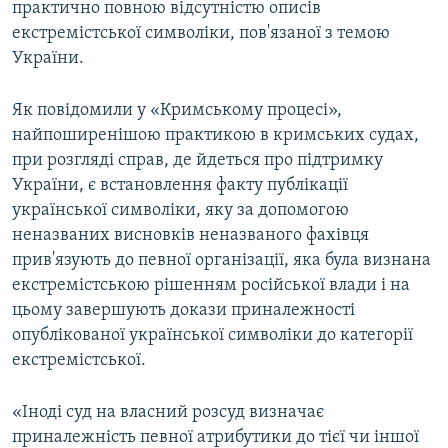
практично повною відсутністю описів
екстремістської символіки, пов'язаної з темою
України.
Як повідомили у «Кримському процесі»,
найпоширенішою практикою в кримських судах,
при розгляді справ, де йдеться про підтримку
України, є встановлення факту публікації
української символіки, яку за допомогою
неназваних висновків неназваного фахівця
прив'язують до певної організації, яка була визнана
екстремістською рішенням російської влади і на
цьому завершують докази приналежності
опублікованої української символіки до категорії
екстремістської.
«Іноді суд на власний розсуд визначає
приналежність певної атрибутики до тієї чи іншої