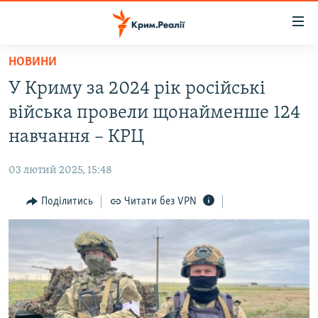
Доступність
посилання
Перейти
НОВИНИ
до
НОВИНИ
У Криму за 2024 рік російські
основного
ВОДА.КРИМ
матеріалу
війська провели щонайменше 124
ВІДЕО ТА ФОТО
Перейти
навчання – КРЦ
до
ПОЛІТИКА
основної
03 лютий 2025, 15:48
БЛОГИ
навігації
Перейти
Поділитись
Читати без VPN
ПОГЛЯД
до
ІНТЕРВ'Ю
пошуку
ВСЕ ЗА ДЕНЬ
СПЕЦПРОЕКТИ
ЯК ОБІЙТИ БЛОКУВАННЯ
ДЕПОРТАЦІЯ