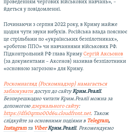
проведенням чергових військових навчань», –
йдеться у повідомленні.
Починаючи з серпня 2022 року, в Криму майже
щодня чути звуки вибухів. Російська влада пояснює
це стрільбами по «українських безпілотниках»,
«роботою ППО» чи навчаннями військових РФ.
Підконтрольний РФ глава Криму
Сергій Аксьонов
(за документами – Аксенов) називав безпілотники
«основною загрозою» для Криму.
Роскомнагляд (Роскомнадзор) намагається
заблокувати
доступ до сайту
Крим.Реалії
.
Безперешкодно читати Крим.Реалії можна за
допомогою
дзеркального сайту
:
https://dfs0qrmo00d6u.cloudfront.net
. Також
слідкуйте за основними подіями в
Telegram
,
Instagram
та
Viber
Крим.Реалії
. Рекомендуємо