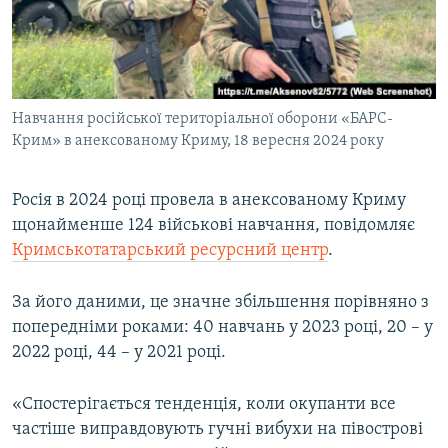
ВІДЕОУРОКИ «ELIFBE»
Русский
СВІДЧЕННЯ ОКУПАЦІЇ
Qırımtatar
УКРАЇНСЬКА ПРОБЛЕМА КРИМУ
Навчання російської територіальної оборони «БАРС-
ДОЛУЧАЙСЯ!
ІНФОГРАФІКА
Крим» в анексованому Криму, 18 вересня 2024 року
Росія в 2024 році провела в анексованому Криму
Усі сайти RFE/RL
щонайменше 124 військові навчання, повідомляє
Кримськотатарський ресурсний центр
.
За його даними, це значне збільшення порівняно з
попередніми роками: 40 навчань у 2023 році, 20 – у
2022 році, 44 – у 2021 році.
«Спостерігається тенденція, коли окупанти все
частіше виправдовують гучні вибухи на півострові