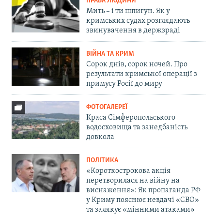
ПРАВА ЛЮДИНИ
Мить – і ти шпигун. Як у
кримських судах розглядають
звинувачення в держзраді
ВІЙНА ТА КРИМ
Сорок днів, сорок ночей. Про
результати кримської операції з
примусу Росії до миру
ФОТОГАЛЕРЕЇ
Краса Сімферопольського
водосховища та занедбаність
довкола
ПОЛІТИКА
«Короткострокова акція
перетворилася на війну на
виснаження»: Як пропаганда РФ
у Криму пояснює невдачі «СВО»
та залякує «мінними атаками»