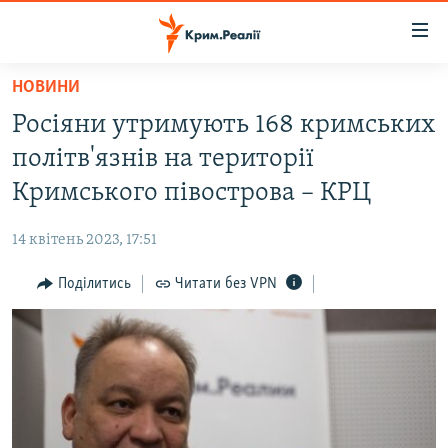
Доступність
посилання
Перейти
НОВИНИ
до
НОВИНИ
Росіяни утримують 168 кримських
основного
ВОДА.КРИМ
матеріалу
політв'язнів на території
ВІДЕО ТА ФОТО
Перейти
Кримського півострова – КРЦ
до
ПОЛІТИКА
основної
14 квітень 2023, 17:51
БЛОГИ
навігації
Перейти
Поділитись
Читати без VPN
ПОГЛЯД
до
ІНТЕРВ'Ю
пошуку
ВСЕ ЗА ДЕНЬ
СПЕЦПРОЕКТИ
ЯК ОБІЙТИ БЛОКУВАННЯ
ДЕПОРТАЦІЯ