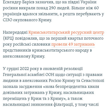
Ескендер Барієв зазначив, що на півдні України
росіяни викрали понад 290 людей. Більше ніж 60
українців вдалося звільнити, а решта перебувають у
СІЗО окупованого Криму.
Напередодні
Кримськотатарський ресурсний центр
(КРЦ) повідомляв, що за перший квартал поточного
року російські силовики
провели 49 затримань
представників кримськотатарського народу в
анексованому Криму.
У грудні 2022 року в оновленій резолюції
Генеральної асамблеї ООН щодо ситуації з правами
людини в анексованих Росією Криму та Севастополі
зазнала засудження «нова безпрецедентна хвиля
довільних затримань у Криму, насильницьких
переміщень у Крим та з Криму», а також
насильницькі зникнення фільтрації, у тому числі