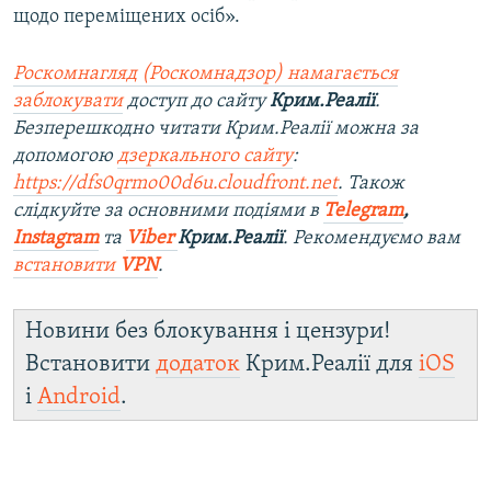
щодо переміщених осіб».
Роскомнагляд (Роскомнадзор) намагається
заблокувати
доступ до сайту
Крим.Реалії
.
Безперешкодно читати Крим.Реалії можна за
допомогою
дзеркального сайту
:
https://dfs0qrmo00d6u.cloudfront.net
. Також
слідкуйте за основними подіями в
Telegram
,
Instagram
та
Viber
Крим.Реалії
. Ре
комендуємо вам
встановити
VPN
.
Новини без блокування і цензури!
Встановити
додаток
Крим.Реалії для
iOS
і
Android
.