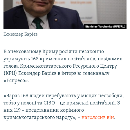
ВІДЕОУРОКИ «ELIFBE»
Русский
СВІДЧЕННЯ ОКУПАЦІЇ
Qırımtatar
УКРАЇНСЬКА ПРОБЛЕМА КРИМУ
Ескендер Барієв
ДОЛУЧАЙСЯ!
ІНФОГРАФІКА
В анексованому Криму росіяни незаконно
утримують 168 кримських політв'язнів, повідомив
Усі сайти RFE/RL
голова Кримськотатарського Ресурсного Центру
(КРЦ) Ескендер Барієв в інтерв'ю телеканалу
«Еспресо».
«Зараз 168 людей перебувають у місцях несвободи,
тобто у полоні та СІЗО – це кримські політв'язні. З
них 119 – представники корінного
кримськотатарського народу», –
наголосив він
.