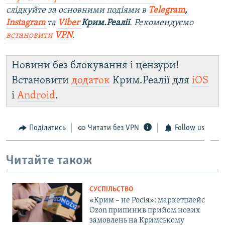
слідкуйте за основними подіями в
Telegram
,
Instagram
та
Viber
Крим.Реалії
. Рекомендуємо
встановити
VPN
.
Новини без блокування і цензури!
Встановити
додаток
Крим.Реалії для
iOS
і
Android
.
Поділитись
Читати без VPN
Follow us
Читайте також
СУСПІЛЬСТВО
«Крим – не Росія»: маркетплейс
Ozon припинив прийом нових
замовлень на Кримському