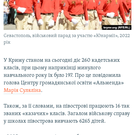
ВІДЕОУРОКИ «ELIFBE»
Русский
СВІДЧЕННЯ ОКУПАЦІЇ
Qırımtatar
УКРАЇНСЬКА ПРОБЛЕМА КРИМУ
Севастополь, військовий парад за участю «Юнармії», 2022
ДОЛУЧАЙСЯ!
ІНФОГРАФІКА
рік
У Криму станом на сьогодні діє 260 кадетських
Усі сайти RFE/RL
класів, при цьому наприкінці минулого
навчального року їх було 197. Про це повідомила
голова Центру громадянської освіти «Альменда»
Марія Суляліна
.
Також, за її словами, на півострові працюють 16 так
званих «казачих» класів. Загалом військову справу
у школах півострова вивчають 6265 дітей.