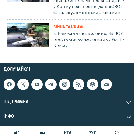
виснаження»: Як пропаганда РФ
у Криму пояснює невдачі «СВО»
та залякує «мінними атаками»
ВІЙНА ТА КРИМ
«Полювання на колони». Як ЗСУ
ріжуть військову логістику Росії в
Криму
ДОЛУЧАЙСЯ!
ПІДТРИМКА
ІНФО
© Крим.Реалії, 2026 | Усі права застережено.
КТА
РУС