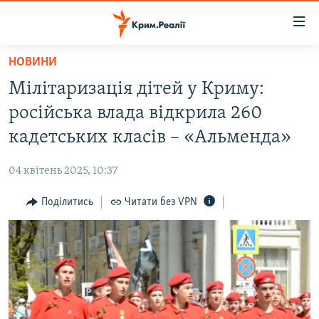
Доступність
посилання
Перейти
НОВИНИ
до
НОВИНИ
Мілітаризація дітей у Криму:
основного
ВОДА.КРИМ
матеріалу
російська влада відкрила 260
ВІДЕО ТА ФОТО
Перейти
кадетських класів – «Альменда»
до
ПОЛІТИКА
основної
04 квітень 2025, 10:37
БЛОГИ
навігації
Перейти
Поділитись
Читати без VPN
ПОГЛЯД
до
ІНТЕРВ'Ю
пошуку
ВСЕ ЗА ДЕНЬ
СПЕЦПРОЕКТИ
ЯК ОБІЙТИ БЛОКУВАННЯ
ДЕПОРТАЦІЯ