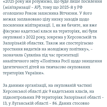
«2025 року ми розуміємо, що буде лише посилення
(
мілітаризації – КР
), тому що 2025-й у РФ
оголошено Роком захисника Вітчизни. У його
межах заплановано цілу низку заходів щодо
посилення мілітаризації. І, як ви бачите, ми вже
фіксуємо кадетські класи на територіях, які були
окуповані з 2022 року, зокрема у Херсонській та
Запорізькій областях. Також ми спостерігаємо
зростання видатків на молодіжну політику», –
зазначила Суляліна під час презентації
аналітичного звіту «Політика Росії щодо знищення
ідентичності дітей на тимчасово окупованих
територіях України».
За даними організації, на окупованій частині
Херсонської області діє 9 кадетських класів, на
підконтрольних РФ територіях Запорізької області –
13, у Луганській області – 86. Даних стосовно