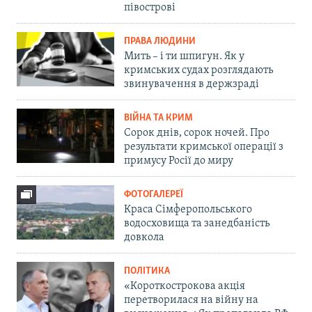
півострові
ПРАВА ЛЮДИНИ
Мить – і ти шпигун. Як у
кримських судах розглядають
звинувачення в держзраді
ВІЙНА ТА КРИМ
Сорок днів, сорок ночей. Про
результати кримської операції з
примусу Росії до миру
ФОТОГАЛЕРЕЇ
Краса Сімферопольського
водосховища та занедбаність
довкола
ПОЛІТИКА
«Короткострокова акція
перетворилася на війну на