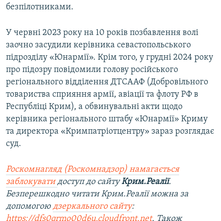
безпілотниками.
У червні 2023 року на 10 років позбавлення волі
заочно засудили керівника севастопольського
підрозділу «Юнармії». Крім того, у грудні 2024 року
про підозру повідомили голову російського
регіонального відділення ДТСААФ (Добровільного
товариства сприяння армії, авіації та флоту РФ в
Республіці Крим), а обвинувальні акти щодо
керівника регіонального штабу «Юнармії» Криму
та директора «Кримпатріотцентру» зараз розглядає
суд.
Роскомнагляд (Роскомнадзор) намагається
заблокувати
доступ до сайту
Крим.Реалії
.
Безперешкодно читати Крим.Реалії можна за
допомогою
дзеркального сайту
:
https://dfs0qrmo00d6u.cloudfront.net
. Також