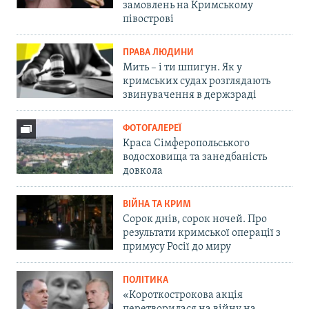
замовлень на Кримському
півострові
ПРАВА ЛЮДИНИ
Мить – і ти шпигун. Як у
кримських судах розглядають
звинувачення в держзраді
ФОТОГАЛЕРЕЇ
Краса Сімферопольського
водосховища та занедбаність
довкола
ВІЙНА ТА КРИМ
Сорок днів, сорок ночей. Про
результати кримської операції з
примусу Росії до миру
ПОЛІТИКА
«Короткострокова акція