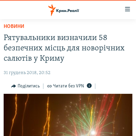
Доступність
посилання
Перейти
НОВИНИ
до
НОВИНИ
Рятувальники визначили 58
основного
ВОДА.КРИМ
матеріалу
безпечних місць для новорічних
ВІДЕО ТА ФОТО
Перейти
салютів у Криму
до
ПОЛІТИКА
основної
31 грудень 2018, 20:52
БЛОГИ
навігації
Перейти
Поділитись
Читати без VPN
ПОГЛЯД
до
ІНТЕРВ'Ю
пошуку
ВСЕ ЗА ДЕНЬ
СПЕЦПРОЕКТИ
ЯК ОБІЙТИ БЛОКУВАННЯ
ДЕПОРТАЦІЯ