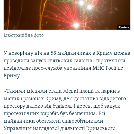
ВІДЕОУРОКИ «ELIFBE»
Русский
СВІДЧЕННЯ ОКУПАЦІЇ
Qırımtatar
УКРАЇНСЬКА ПРОБЛЕМА КРИМУ
Ілюстраційне фото
ДОЛУЧАЙСЯ!
ІНФОГРАФІКА
У новорічну ніч на 58 майданчиках в Криму можна
проводити запуск святкових салютів і піротехніки,
Усі сайти RFE/RL
повідомляє прес-служба управління МНС Росії по
Криму.
«Такими місцями стали міські площі та парки в
містах і районах Криму, де є достатньо відкритого
простору далеко від будівель і дерев, щоб запуск
піротехнічних виробів був безпечним. Всі
майданчики обстежені співробітниками
Управління наглядової діяльності Кримського