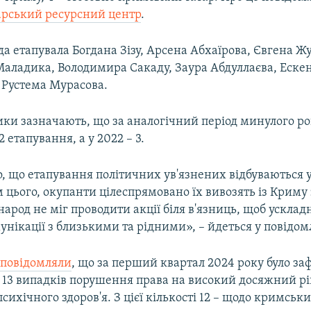
рський ресурсний центр
.
да етапувала Богдана Зізу, Арсена Абхаїрова, Євгена Ж
аладика, Володимира Сакаду, Заура Абдуллаєва, Еске
 Рустема Мурасова.
ки зазначають, що за аналогічний період минулого ро
 етапування, а у 2022 – 3.
, що етапування політичних ув'язнених відбуваються 
 цього, окупанти цілеспрямовано їх вивозять із Криму
арод не міг проводити акції біля в'язниць, щоб ускла
нікації з близькими та рідними», – йдеться у повідом
 повідомляли
, що за перший квартал 2024 року було за
3 випадків порушення права на високий досяжний рі
психічного здоров'я. З цієї кількості 12 – щодо кримськи