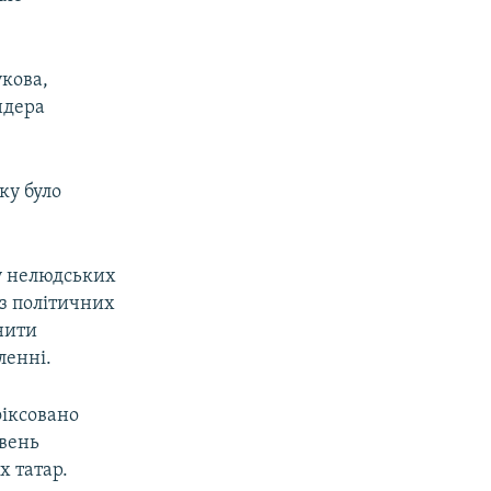
укова,
ндера
ку було
у нелюдських
 з політичних
днити
ленні.
фіксовано
вень
х татар.