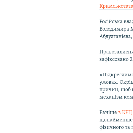
ВІДЕОУРОКИ «ELIFBE»
Кримськотата
СВІДЧЕННЯ ОКУПАЦІЇ
Російська вла
УКРАЇНСЬКА ПРОБЛЕМА КРИМУ
Володимира М
ІНФОГРАФІКА
Абдулганієва,
Правозахисни
зафіксовано 22
«Підкреслимо
умовах. Окрім
причин, щоб н
механізм кому
Раніше
в КРЦ
щонайменше 1
фізичного та 