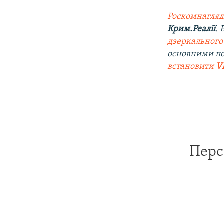
Роскомнагляд
Крим.Реалії
.
дзеркального
основними по
встановити
V
Перс