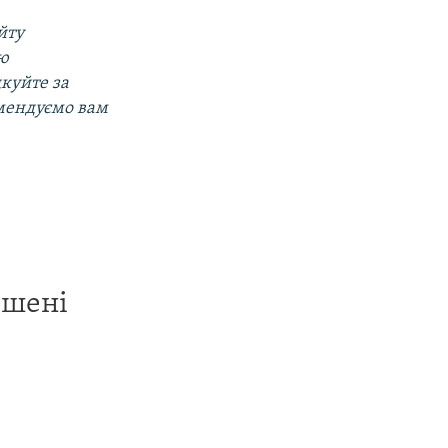
йту
ою
дкуйте за
омендуємо вам
ишені