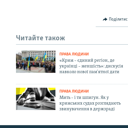
Поділитис
Читайте також
ПРАВА ЛЮДИНИ
«Крим – єдиний регіон, де
українці – меншість»: дискусія
навколо нової пам'ятної дати
ПРАВА ЛЮДИНИ
Мить – і ти шпигун. Як у
кримських судах розглядають
звинувачення в держзраді
Русский