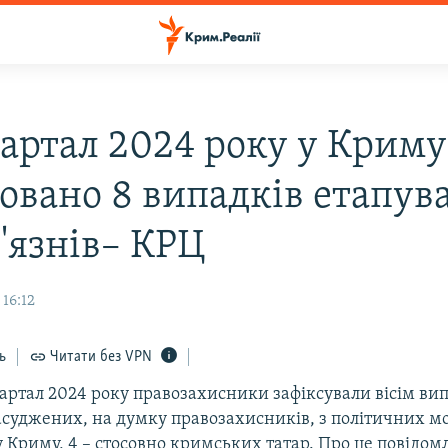
вартал 2024 року у Криму
совано 8 випадків етапув
'язнів– КРЦ
 16:12
ь
Читати без VPN
артал 2024 року правозахисники зафіксували вісім ви
асуджених, на думку правозахисників, з політичних мо
Криму, 4 – стосовно кримських татар. Про це повідом