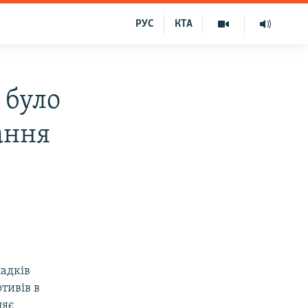
РУС
КТА
 було
ання
падків
тивів в
ляє