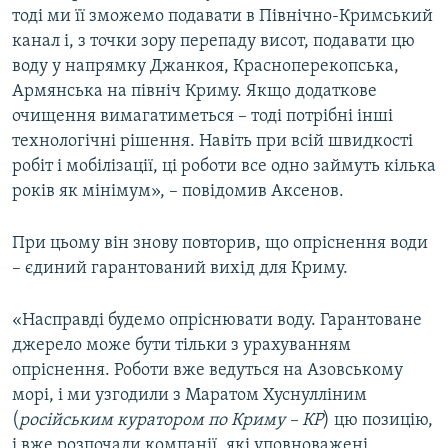
тоді ми її зможемо подавати в Північно-Кримський
канал і, з точки зору перепаду висот, подавати цю
воду у напрямку Джанкоя, Красноперекопська,
Армянська на північ Криму. Якщо додаткове
очищення вимагатиметься – тоді потрібні інші
технологічні рішення. Навіть при всій швидкості
робіт і мобілізації, ці роботи все одно займуть кілька
років як мінімум», – повідомив Аксенов.
При цьому він знову повторив, що опріснення води
– єдиний гарантований вихід для Криму.
«Насправді будемо опріснювати воду. Гарантоване
джерело може бути тільки з урахуванням
опріснення. Роботи вже ведуться на Азовському
морі, і ми узгодили з Маратом Хуснулліним
(
російським куратором по Криму – КР
) цю позицію,
і вже розпочали компанії, які уповноважені,