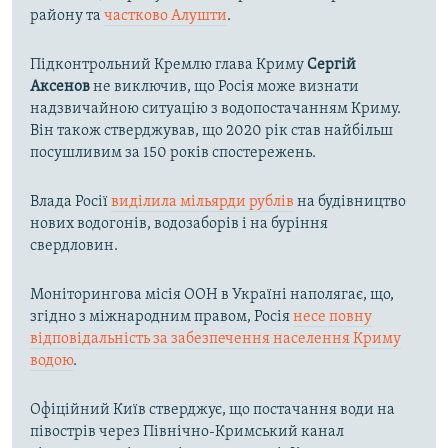
району та
частково Алушти
.
Підконтрольний Кремлю глава Криму
Сергій
Аксенов
не виключив, що Росія може визнати
надзвичайною ситуацію з водопостачанням Криму.
Він також стверджував, що 2020 рік став найбільш
посушливим за 150 років спостережень.
Влада Росії
виділила мільярди рублів
на будівництво
нових водогонів, водозаборів і на буріння
свердловин.
Моніторингова місія ООН в Україні наполягає, що,
згідно з міжнародним правом, Росія
несе повну
відповідальність за забезпечення населення Криму
водою
.
Офіційний Київ стверджує, що постачання води на
півострів через Північно-Кримський канал