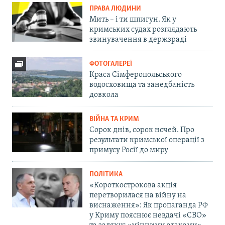
ПРАВА ЛЮДИНИ
Мить – і ти шпигун. Як у
кримських судах розглядають
звинувачення в держзраді
ФОТОГАЛЕРЕЇ
Краса Сімферопольського
водосховища та занедбаність
довкола
ВІЙНА ТА КРИМ
Сорок днів, сорок ночей. Про
результати кримської операції з
примусу Росії до миру
ПОЛІТИКА
«Короткострокова акція
перетворилася на війну на
виснаження»: Як пропаганда РФ
у Криму пояснює невдачі «СВО»