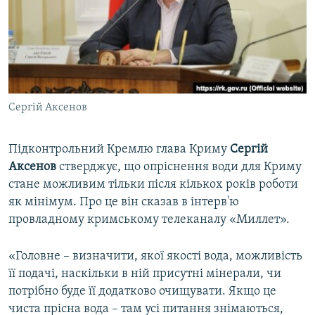
ВІДЕОУРОКИ «ELIFBE»
Русский
СВІДЧЕННЯ ОКУПАЦІЇ
Qırımtatar
УКРАЇНСЬКА ПРОБЛЕМА КРИМУ
ДОЛУЧАЙСЯ!
ІНФОГРАФІКА
Сергій Аксенов
Підконтрольний Кремлю глава Криму
Сергій
Усі сайти RFE/RL
Аксенов
стверджує, що опріснення води для Криму
стане можливим тільки після кількох років роботи
як мінімум. Про це він сказав в інтерв'ю
провладному кримському телеканалу «Миллет».
«Головне – визначити, якої якості вода, можливість
її подачі, наскільки в ній присутні мінерали, чи
потрібно буде її додатково очищувати. Якщо це
чиста прісна вода – там усі питання знімаються,