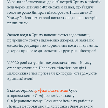
Україна забезпечувала до 85% потреб Криму в прісній
воді через Північно-Кримський канал, що з'єднує
головне русло Дніпра з півостровом. Після анексії
Криму Росією в 2014 році поставки води на півострів
припинили.
Запаси води в Криму поповнюють з водосховищ
природного стоку і підземних джерел. За заявами
екологів, регулярне використання води з підземних
джерел призвело до засолення ґрунту на півострові.
У 2020 році ситуація з водопостачанням в Криму
стала критичною. Невелика кількість опадів і
малосніжна зима призвели до посухи, стверджують
кримські вчені.
З кінця серпня
графіки подачі води
були
запроваджені в Сімферополі, а також у
Сімферопольському і Бахчисарайському районах.
Пізніше це торкнулося Білогірська і Білогірського