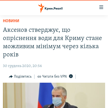
Доступність
посилання
Перейти
НОВИНИ
до
НОВИНИ
Аксенов стверджує, що
основного
ВОДА.КРИМ
матеріалу
опріснення води для Криму стане
ВІДЕО ТА ФОТО
Перейти
можливим мінімум через кілька
до
ПОЛІТИКА
років
основної
БЛОГИ
навігації
30 грудень 2020, 20:54
Перейти
ПОГЛЯД
до
Поділитись
Читати без VPN
ІНТЕРВ'Ю
пошуку
ВСЕ ЗА ДЕНЬ
СПЕЦПРОЕКТИ
ЯК ОБІЙТИ БЛОКУВАННЯ
ДЕПОРТАЦІЯ