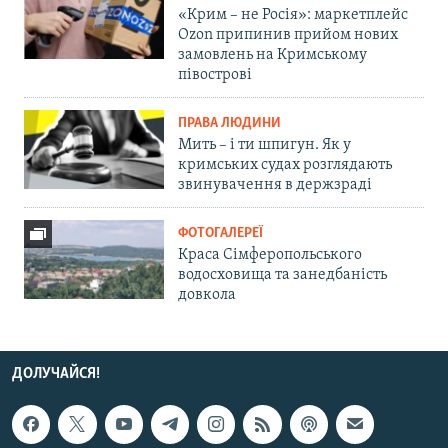
«Крим – не Росія»: маркетплейс
Ozon припинив прийом нових
замовлень на Кримському
півострові
ПРАВА ЛЮДИНИ
Мить – і ти шпигун. Як у
кримських судах розглядають
звинувачення в держзраді
ФОТОГАЛЕРЕЇ
Краса Сімферопольського
водосховища та занедбаність
довкола
ДОЛУЧАЙСЯ!