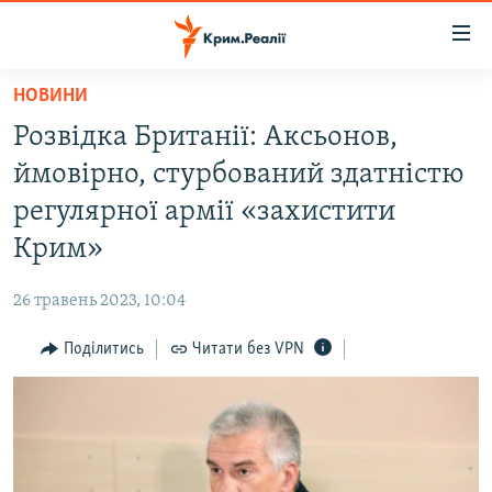
Доступність
посилання
Перейти
НОВИНИ
до
НОВИНИ
Розвідка Британії: Аксьонов,
основного
ВОДА.КРИМ
матеріалу
ймовірно, стурбований здатністю
ВІДЕО ТА ФОТО
Перейти
регулярної армії «захистити
до
ПОЛІТИКА
Крим»
основної
БЛОГИ
навігації
26 травень 2023, 10:04
Перейти
ПОГЛЯД
до
Поділитись
Читати без VPN
ІНТЕРВ'Ю
пошуку
ВСЕ ЗА ДЕНЬ
СПЕЦПРОЕКТИ
ЯК ОБІЙТИ БЛОКУВАННЯ
ДЕПОРТАЦІЯ