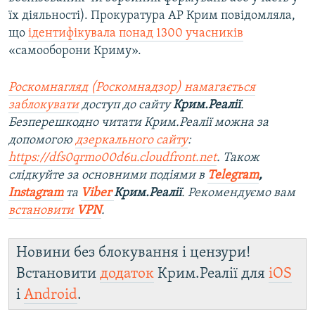
їх діяльності). Прокуратура АР Крим повідомляла,
що
ідентифікувала понад 1300 учасників
«самооборони Криму».
Роскомнагляд (Роскомнадзор) намагається
заблокувати
доступ до сайту
Крим.Реалії
.
Безперешкодно читати Крим.Реалії можна за
допомогою
дзеркального сайту
:
https://dfs0qrmo00d6u.cloudfront.net
. Також
слідкуйте за основними подіями в
Telegram
,
Instagram
та
Viber
Крим.Реалії
. Рекомендуємо вам
встановити
VPN
.
Новини без блокування і цензури!
Встановити
додаток
Крим.Реалії для
iOS
і
Android
.