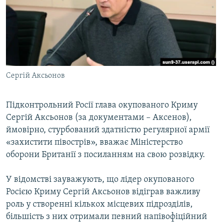
ВІДЕОУРОКИ «ELIFBE»
Русский
СВІДЧЕННЯ ОКУПАЦІЇ
Qırımtatar
УКРАЇНСЬКА ПРОБЛЕМА КРИМУ
ДОЛУЧАЙСЯ!
ІНФОГРАФІКА
Сергій Аксьонов
Підконтрольний Росії глава окупованого Криму
Усі сайти RFE/RL
Сергій Аксьонов (за документами – Аксенов),
ймовірно, стурбований здатністю регулярної армії
«захистити півострів», вважає Міністерство
оборони Британії з посиланням на свою розвідку.
У відомстві зауважують, що лідер окупованого
Росією Криму Сергій Аксьонов відіграв важливу
роль у створенні кількох місцевих підрозділів,
більшість з них отримали певний напівофіційний