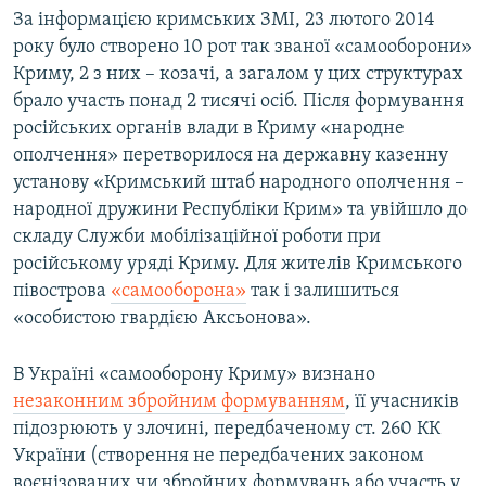
За інформацією кримських ЗМІ, 23 лютого 2014
року було створено 10 рот так званої «самооборони»
Криму, 2 з них – козачі, а загалом у цих структурах
брало участь понад 2 тисячі осіб. Після формування
російських органів влади в Криму «народне
ополчення» перетворилося на державну казенну
установу «Кримський штаб народного ополчення –
народної дружини Республіки Крим» та увійшло до
складу Служби мобілізаційної роботи при
російському уряді Криму. Для жителів Кримського
півострова
«самооборона»
так і залишиться
«особистою гвардією Аксьонова».
В Україні «самооборону Криму» визнано
незаконним збройним формуванням
, її учасників
підозрюють у злочині, передбаченому ст. 260 КК
України (створення не передбачених законом
воєнізованих чи збройних формувань або участь у