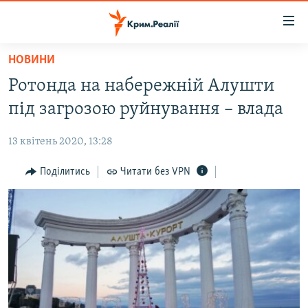
Доступність
посилання
Перейти
НОВИНИ
до
НОВИНИ
Ротонда на набережній Алушти
основного
ВОДА.КРИМ
матеріалу
під загрозою руйнування – влада
ВІДЕО ТА ФОТО
Перейти
до
13 квітень 2020, 13:28
ПОЛІТИКА
основної
БЛОГИ
Поділитись
Читати без VPN
навігації
Перейти
ПОГЛЯД
до
ІНТЕРВ'Ю
пошуку
ВСЕ ЗА ДЕНЬ
СПЕЦПРОЕКТИ
ЯК ОБІЙТИ БЛОКУВАННЯ
ДЕПОРТАЦІЯ