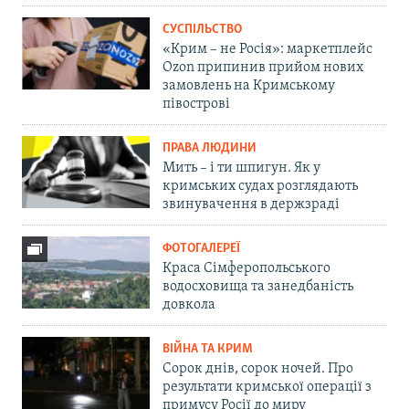
СУСПІЛЬСТВО
«Крим – не Росія»: маркетплейс
Ozon припинив прийом нових
замовлень на Кримському
півострові
ПРАВА ЛЮДИНИ
Мить – і ти шпигун. Як у
кримських судах розглядають
звинувачення в держзраді
ФОТОГАЛЕРЕЇ
Краса Сімферопольського
водосховища та занедбаність
довкола
ВІЙНА ТА КРИМ
Сорок днів, сорок ночей. Про
результати кримської операції з
примусу Росії до миру