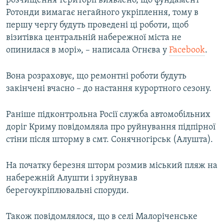
розчищення території виявлено, що фундамент
Ротонди вимагає негайного укріплення, тому в
першу чергу будуть проведені ці роботи, щоб
візитівка центральній набережної міста не
опинилася в морі», – написала Огнєва у
Facebook
.
Вона розраховує, що ремонтні роботи будуть
закінчені вчасно – до настання курортного сезону.
Раніше підконтрольна Росії cлужба автомобільних
доріг Криму повідомляла про руйнування підпірної
стіни після шторму в смт. Сонячногірськ (Алушта).
На початку березня шторм розмив міський пляж на
набережній Алушти і зруйнував
берегоукріплювальні споруди.
Також повідомлялося, що в селі Малоріченське