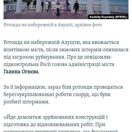
ВІДЕОУРОКИ «ELIFBE»
Русский
СВІДЧЕННЯ ОКУПАЦІЇ
Qırımtatar
Ротонда на набережній в Алушті, архівне фото
УКРАЇНСЬКА ПРОБЛЕМА КРИМУ
ДОЛУЧАЙСЯ!
ІНФОГРАФІКА
Ротонда на набережній Алушти, яка вважається
візитівкою міста, після зимових штормів опинилася
під загрозою руйнування. Про це повідомляє
Усі сайти RFE/RL
підконтрольна Росії голова адміністрації міста
Галина Огнєва
.
За її інформацією, зараз біля ротонди проводяться
берегоукріплювальні роботи споруд, що були
розбиті штормами.
«Йде демонтаж зруйнованих конструкцій і
підготовка до відновлювальних робіт. При