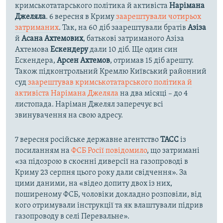
кримськотатарського політика й активіста
Нарімана
Джеляла
. 6 вересня в Криму
заарештували чотирьох
затриманих
. Так, на 60 діб заарештували братів
Азіза
й
Асана Ахтемових
, батькові затриманого Азіза
Ахтемова
Ескендеру
дали 10 діб. Ще один син
Ескендера,
Арсен Ахтемов
, отримав 15 діб арешту.
Також підконтрольний Кремлю Київський районний
суд
заарештував кримськотатарського політика й
активіста Нарімана Джеляла
на два місяці – до 4
листопада. Наріман Джелял заперечує всі
звинувачення на свою адресу.
7 вересня російське державне агентство
ТАСС
із
посиланням на
ФСБ Росії повідомило
, що затримані
«за підозрою в скоєнні диверсії на газопроводі в
Криму 23 серпня цього року дали свідчення». За
цими даними, на «відео допиту двох із них,
поширеному ФСБ, чоловіки докладно розповіли, від
кого отримували інструкції та як влаштували підрив
газопроводу в селі Перевальне».