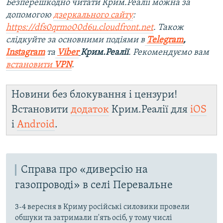
Безперешкодно читати Крим.Реалії можна за
допомогою
дзеркального сайту
:
https://dfs0qrmo00d6u.cloudfront.net
. Також
слідкуйте за основними подіями в
Telegram
,
Instagram
та
Viber
Крим.Реалії
. Рекомендуємо вам
встановити
VPN
.
Новини без блокування і цензури!
Встановити
додаток
Крим.Реалії для
iOS
і
Android
.
Справа про «диверсію на
газопроводі» в селі Перевальне
3-4 вересня в Криму російські силовики провели
обшуки та затримали п'ять осіб, у тому числі