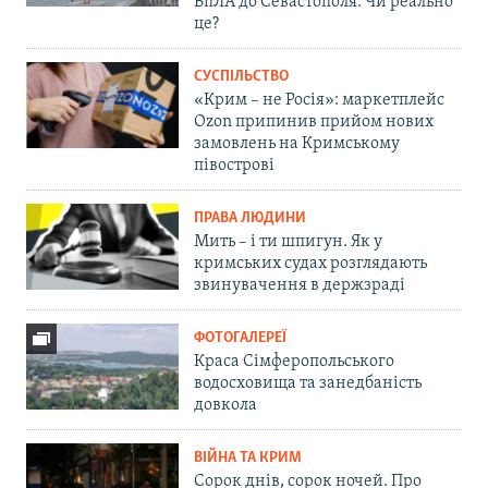
БпЛА до Севастополя. Чи реально
це?
СУСПІЛЬСТВО
«Крим – не Росія»: маркетплейс
Ozon припинив прийом нових
замовлень на Кримському
півострові
ПРАВА ЛЮДИНИ
Мить – і ти шпигун. Як у
кримських судах розглядають
звинувачення в держзраді
ФОТОГАЛЕРЕЇ
Краса Сімферопольського
водосховища та занедбаність
довкола
ВІЙНА ТА КРИМ
Сорок днів, сорок ночей. Про