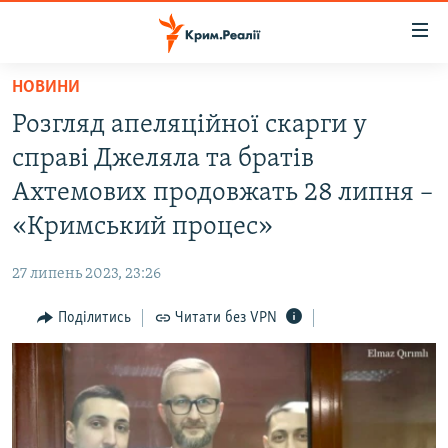
Доступність
посилання
Перейти
НОВИНИ
до
НОВИНИ
Розгляд апеляційної скарги у
основного
ВОДА.КРИМ
матеріалу
справі Джеляла та братів
ВІДЕО ТА ФОТО
Перейти
Ахтемових продовжать 28 липня –
до
ПОЛІТИКА
«Кримський процес»
основної
БЛОГИ
навігації
27 липень 2023, 23:26
Перейти
ПОГЛЯД
до
Поділитись
Читати без VPN
ІНТЕРВ'Ю
пошуку
ВСЕ ЗА ДЕНЬ
СПЕЦПРОЕКТИ
ЯК ОБІЙТИ БЛОКУВАННЯ
ДЕПОРТАЦІЯ