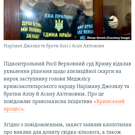
ВІДЕОУРОКИ «ELIFBE»
Русский
СВІДЧЕННЯ ОКУПАЦІЇ
Qırımtatar
УКРАЇНСЬКА ПРОБЛЕМА КРИМУ
ДОЛУЧАЙСЯ!
ІНФОГРАФІКА
Наріман Джелял та брати Азіз і Асан Ахтемови
Підконтрольний Росії Верховний суд Криму відклав
Усі сайти RFE/RL
ухвалення рішення щодо апеляційної скарги на
вирок заступнику голови Меджлісу
кримськотатарського народу Наріману Джелялу та
братам Азізу й Асану Ахтемовим. Про це
повідомляє правозахисна ініціатива
«Кримський
процес»
.
Згідно з повідомленням, захист заявляв клопотання
про виклик для допиту свідка-кінолога, а також