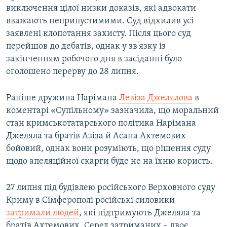
виключення цілої низки доказів, які адвокати
вважають неприпустимими. Суд відхилив усі
заявлені клопотання захисту. Після цього суд
перейшов до дебатів, однак у зв'язку із
закінченням робочого дня в засіданні було
оголошено перерву до 28 липня.
Раніше дружина Нарімана
Левіза Джелялова
в
коментарі «Супільному» зазначила, що моральний
стан кримськотатарського політика Нарімана
Джеляла та братів Азіза й Асана Ахтемових
бойовий, однак вони розуміють, що рішення суду
щодо апеляційної скарги буде не на їхню користь.
27 липня під будівлею російського Верховного суду
Криму в Сімферополі російські силовики
затримали людей
, які підтримують Джеляла та
братів Ахтемових. Серед затриманих – двоє