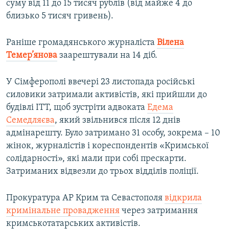
суму від 11 до 15 тисяч рублів (від майже 4 до
близько 5 тисяч гривень).
Раніше громадянського журналіста
Вілена
Темер’янова
заарештували на 14 діб.
У Сімферополі ввечері 23 листопада російські
силовики затримали активістів, які прийшли до
будівлі ІТТ, щоб зустріти адвоката
Едема
Семедляєва
, який звільнився після 12 днів
адмінарешту. Було затримано 31 особу, зокрема – 10
жінок, журналістів і кореспондентів «Кримської
солідарності», які мали при собі прескарти.
Затриманих відвезли до трьох відділів поліції.
Прокуратура АР Крим та Севастополя
відкрила
кримінальне провадження
через затримання
кримськотатарських активістів.