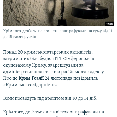
ВІДЕОУРОКИ «ELIFBE»
Русский
СВІДЧЕННЯ ОКУПАЦІЇ
Qırımtatar
УКРАЇНСЬКА ПРОБЛЕМА КРИМУ
Крім того, дев’ятьох активісток оштрафували на суму від 11
ДОЛУЧАЙСЯ!
ІНФОГРАФІКА
до 15 тисяч рублів
Понад 20 кримськотатарських активістів,
Усі сайти RFE/RL
затриманих біля будівлі ІТТ Сімферополя в
окупованому Криму, заарештували за
адміністративною статтею російського кодексу.
Про це
Крим.Реалії
24 листопада повідомила
«Кримська солідарність».
Вони проведуть під арештом від 10 до 14 діб.
Крім того, дев’ятьох активісток оштрафували на