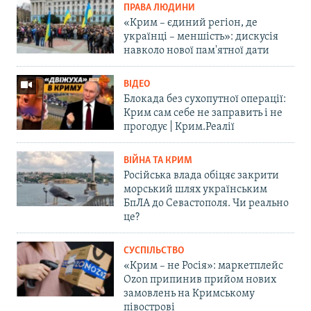
ПРАВА ЛЮДИНИ
«Крим – єдиний регіон, де
українці – меншість»: дискусія
навколо нової пам'ятної дати
ВІДЕО
Блокада без сухопутної операції:
Крим сам себе не заправить і не
прогодує | Крим.Реалії
ВІЙНА ТА КРИМ
Російська влада обіцяє закрити
морський шлях українським
БпЛА до Севастополя. Чи реально
це?
СУСПІЛЬСТВО
«Крим – не Росія»: маркетплейс
Ozon припинив прийом нових
замовлень на Кримському
півострові