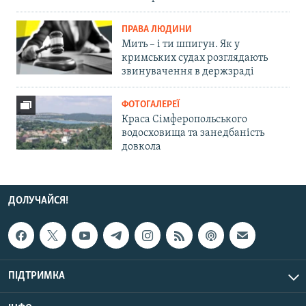
ПРАВА ЛЮДИНИ
Мить – і ти шпигун. Як у
кримських судах розглядають
звинувачення в держзраді
ФОТОГАЛЕРЕЇ
Краса Сімферопольського
водосховища та занедбаність
довкола
ДОЛУЧАЙСЯ!
ПІДТРИМКА