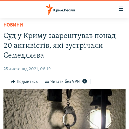
Доступність
посилання
Перейти
НОВИНИ
до
НОВИНИ
Суд у Криму заарештував понад
основного
ВОДА.КРИМ
матеріалу
20 активістів, які зустрічали
ВІДЕО ТА ФОТО
Перейти
Семедляєва
до
ПОЛІТИКА
основної
25 листопад 2021, 08:19
БЛОГИ
навігації
Перейти
Поділитись
Читати без VPN
ПОГЛЯД
до
ІНТЕРВ'Ю
пошуку
ВСЕ ЗА ДЕНЬ
СПЕЦПРОЕКТИ
ЯК ОБІЙТИ БЛОКУВАННЯ
ДЕПОРТАЦІЯ