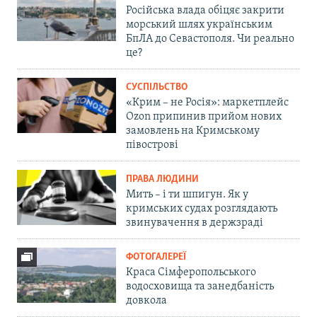
Російська влада обіцяє закрити
морський шлях українським
БпЛА до Севастополя. Чи реально
це?
СУСПІЛЬСТВО
«Крим – не Росія»: маркетплейс
Ozon припинив прийом нових
замовлень на Кримському
півострові
ПРАВА ЛЮДИНИ
Мить – і ти шпигун. Як у
кримських судах розглядають
звинувачення в держзраді
ФОТОГАЛЕРЕЇ
Краса Сімферопольського
водосховища та занедбаність
довкола