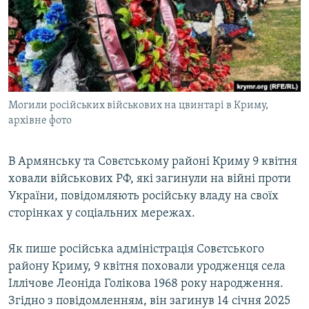
ВІДЕОУРОКИ «ELIFBE»
Русский
СВІДЧЕННЯ ОКУПАЦІЇ
Qırımtatar
УКРАЇНСЬКА ПРОБЛЕМА КРИМУ
ДОЛУЧАЙСЯ!
ІНФОГРАФІКА
Могили російських військових на цвинтарі в Криму,
архівне фото
Усі сайти RFE/RL
В Армянську та Совєтському районі Криму 9 квітня
ховали військових РФ, які загинули на війні проти
України, повідомляють російську владу на своїх
сторінках у соціальних мережах.
Як пише російська адміністрація Совєтського
району Криму, 9 квітня поховали уродженця села
Іллічове Леоніда Голікова 1968 року народження.
Згідно з повідомленням, він загинув 14 січня 2025