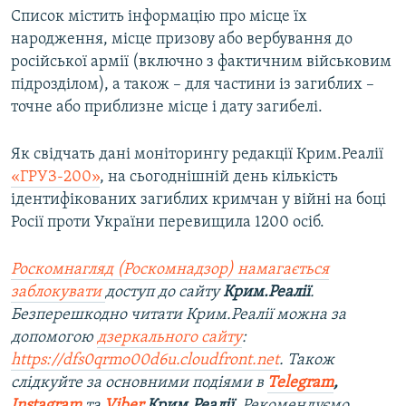
Список містить інформацію про місце їх
народження, місце призову або вербування до
російської армії (включно з фактичним військовим
підрозділом), а також – для частини із загиблих –
точне або приблизне місце і дату загибелі.
Як свідчать дані моніторингу редакції Крим.Реалії
«ГРУЗ-200»
, на сьогоднішній день кількість
ідентифікованих загиблих кримчан у війні на боці
Росії проти України перевищила 1200 осіб.
Роскомнагляд (Роскомнадзор) намагається
заблокувати
доступ до сайту
Крим.Реалії
.
Безперешкодно читати Крим.Реалії можна за
допомогою
дзеркального сайту
:
https://dfs0qrmo00d6u.cloudfront.net
. Також
слідкуйте за основними подіями в
Telegram
,
Instagram
та
Viber
Крим.Реалії
. Рекомендуємо