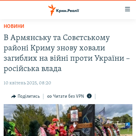
Доступність
посилання
Перейти
НОВИНИ
до
НОВИНИ
В Армянську та Совєтському
основного
ВОДА.КРИМ
матеріалу
районі Криму знову ховали
ВІДЕО ТА ФОТО
Перейти
загиблих на війні проти України –
до
ПОЛІТИКА
російська влада
основної
БЛОГИ
навігації
10 квітень 2025, 08:20
Перейти
ПОГЛЯД
до
Поділитись
Читати без VPN
ІНТЕРВ'Ю
пошуку
ВСЕ ЗА ДЕНЬ
СПЕЦПРОЕКТИ
ЯК ОБІЙТИ БЛОКУВАННЯ
ДЕПОРТАЦІЯ