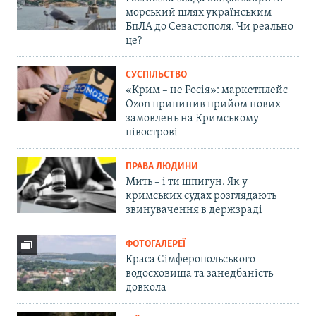
морський шлях українським
БпЛА до Севастополя. Чи реально
це?
СУСПІЛЬСТВО
«Крим – не Росія»: маркетплейс
Ozon припинив прийом нових
замовлень на Кримському
півострові
ПРАВА ЛЮДИНИ
Мить – і ти шпигун. Як у
кримських судах розглядають
звинувачення в держзраді
ФОТОГАЛЕРЕЇ
Краса Сімферопольського
водосховища та занедбаність
довкола