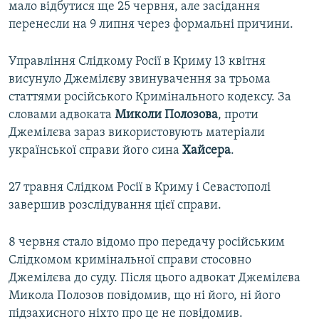
мало відбутися ще 25 червня, але засідання
перенесли на 9 липня через формальні причини.
Управління Слідкому Росії в Криму 13 квітня
висунуло Джемілєву звинувачення за трьома
статтями російського Кримінального кодексу. За
словами адвоката
Миколи Полозова
, проти
Джемілєва зараз використовують матеріали
української справи його сина
Хайсера
.
27 травня Слідком Росії в Криму і Севастополі
завершив розслідування цієї справи.
8 червня стало відомо про передачу російським
Слідкомом кримінальної справи стосовно
Джемілєва до суду. Після цього адвокат Джемілєва
Микола Полозов повідомив, що ні його, ні його
підзахисного ніхто про це не повідомив.