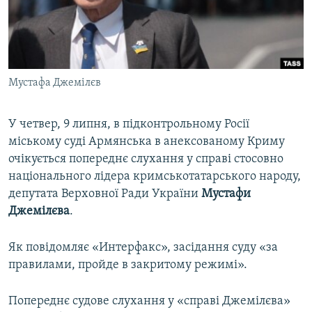
ВІДЕОУРОКИ «ELIFBE»
Русский
СВІДЧЕННЯ ОКУПАЦІЇ
Qırımtatar
УКРАЇНСЬКА ПРОБЛЕМА КРИМУ
Мустафа Джемілєв
ДОЛУЧАЙСЯ!
ІНФОГРАФІКА
У четвер, 9 липня, в підконтрольному Росії
міському суді Армянська в анексованому Криму
Усі сайти RFE/RL
очікується попереднє слухання у справі стосовно
національного лідера кримськотатарського народу,
депутата Верховної Ради України
Мустафи
Джемілєва
.
Як повідомляє «Интерфакс», засідання суду «за
правилами, пройде в закритому режимі».
Попереднє судове слухання у «справі Джемілєва»