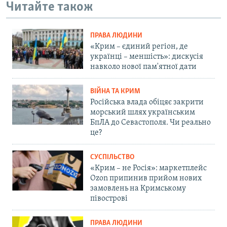
Читайте також
ПРАВА ЛЮДИНИ
«Крим – єдиний регіон, де
українці – меншість»: дискусія
навколо нової пам'ятної дати
ВІЙНА ТА КРИМ
Російська влада обіцяє закрити
морський шлях українським
БпЛА до Севастополя. Чи реально
це?
СУСПІЛЬСТВО
«Крим – не Росія»: маркетплейс
Ozon припинив прийом нових
замовлень на Кримському
півострові
ПРАВА ЛЮДИНИ