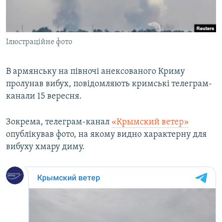
ВІДЕОУРОКИ «ELIFBE»
Русский
СВІДЧЕННЯ ОКУПАЦІЇ
Qırımtatar
Ілюстраційне фото
УКРАЇНСЬКА ПРОБЛЕМА КРИМУ
ДОЛУЧАЙСЯ!
ІНФОГРАФІКА
В армянську на півночі анексованого Криму
пролунав вибух, повідомляють кримські телеграм-
канали 15 вересня.
Усі сайти RFE/RL
Зокрема, телеграм-канал
«Крымский ветер»
опублікував фото, на якому видно характерну для
вибуху хмару диму.