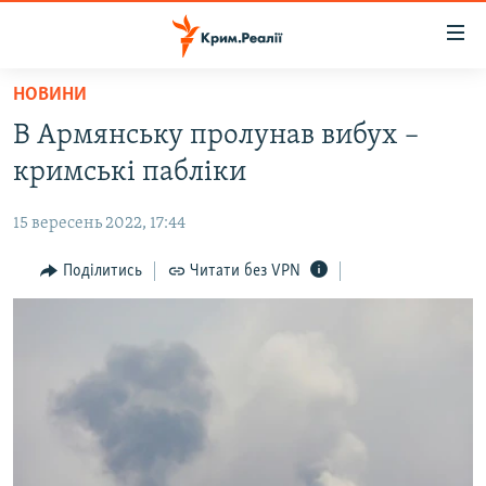
Доступність
посилання
Перейти
НОВИНИ
до
НОВИНИ
В Армянську пролунав вибух –
основного
ВОДА.КРИМ
матеріалу
кримські пабліки
ВІДЕО ТА ФОТО
Перейти
до
15 вересень 2022, 17:44
ПОЛІТИКА
основної
БЛОГИ
Поділитись
Читати без VPN
навігації
Перейти
ПОГЛЯД
до
ІНТЕРВ'Ю
пошуку
ВСЕ ЗА ДЕНЬ
СПЕЦПРОЕКТИ
ЯК ОБІЙТИ БЛОКУВАННЯ
ДЕПОРТАЦІЯ