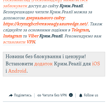
Роскомнагляд (Роскомнадзор) намагається
заблокувати
доступ до сайту
Крим.Реалії
.
Безперешкодно читати Крим.Реалії можна за
допомогою
дзеркального сайту
:
https://krymrgbcrlvrexoeaqjy.azureedge.net/
. Також
слідкуйте за основними подіями в
Telegram
,
Instagram
та
Viber
Крим.Реалії
. Рекомендуємо вам
встановити
VPN
.
Новини без блокування і цензури!
Встановити
додаток
Крим.Реалії для
iOS
і
Android
.
Поділитись
Читати без VPN
Follow us