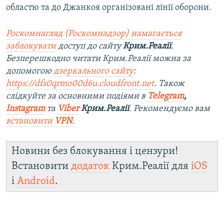
областю та до Джанкоя організовані лінії оборони.
Роскомнагляд (Роскомнадзор) намагається
заблокувати
доступ до сайту
Крим.Реалії
.
Безперешкодно читати Крим.Реалії можна за
допомогою
дзеркального сайту
:
https://dfs0qrmo00d6u.cloudfront.net
. Також
слідкуйте за основними подіями в
Telegram
,
Instagram
та
Viber
Крим.Реалії
. Рекомендуємо вам
встановити
VPN
.
Новини без блокування і цензури!
Встановити
додаток
Крим.Реалії для
iOS
і
Android
.