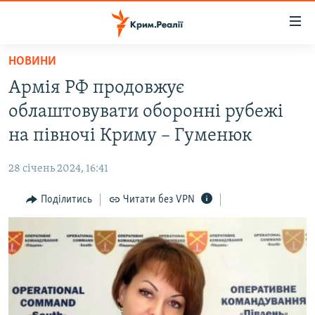
Доступність
посилання
Перейти
НОВИНИ
до
НОВИНИ
Армія РФ продовжує
основного
ВОДА.КРИМ
матеріалу
облаштовувати оборонні рубежі
ВІДЕО ТА ФОТО
Перейти
на півночі Криму – Гуменюк
до
ПОЛІТИКА
основної
28 січень 2024, 16:41
БЛОГИ
навігації
Перейти
Поділитись
Читати без VPN
ПОГЛЯД
до
ІНТЕРВ'Ю
пошуку
ВСЕ ЗА ДЕНЬ
СПЕЦПРОЕКТИ
ЯК ОБІЙТИ БЛОКУВАННЯ
ДЕПОРТАЦІЯ