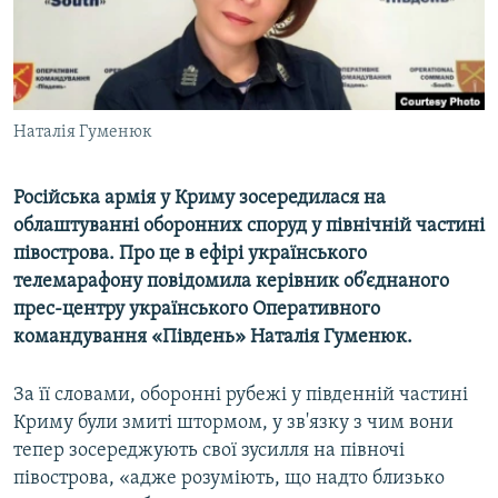
ВІДЕОУРОКИ «ELIFBE»
Русский
СВІДЧЕННЯ ОКУПАЦІЇ
Qırımtatar
УКРАЇНСЬКА ПРОБЛЕМА КРИМУ
Наталія Гуменюк
ДОЛУЧАЙСЯ!
ІНФОГРАФІКА
Російська армія у Криму зосередилася на
облаштуванні оборонних споруд у північній частині
Усі сайти RFE/RL
півострова. Про це в ефірі українського
телемарафону повідомила керівник об’єднаного
прес-центру українського Оперативного
командування «Південь» Наталія Гуменюк.
За її словами, оборонні рубежі у південній частині
Криму були змиті штормом, у зв'язку з чим вони
тепер зосереджують свої зусилля на півночі
півострова, «адже розуміють, що надто близько