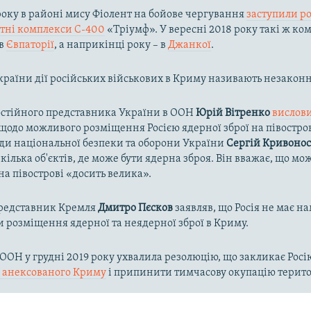
 року в районі мису Фіолент на бойове чергування
заступили ро
етні комплекси С-400
«Тріумф». У вересні 2018 року такі ж ко
 в
Євпаторії
, а наприкінці року – в
Джанкої
.
країни дії російських військових в Криму називають незакон
остійного представника України в ООН
Юрій Вітренко
вислов
одо можливого розміщення Росією ядерної зброї на півостров
ди національної безпеки та оборони України
Сергій Кривоно
кілька об'єктів, де може бути ядерна зброя. Він вважає, що мож
а півострові «досить велика».
представник Кремля
Дмитро Пєсков
заявляв, що Росія не має на
 розміщення ядерної та неядерної зброї в Криму.
ООН у грудні 2019 року ухвалила резолюцію, що закликає Рос
 з анексованого Криму
і припинити тимчасову окупацію терито