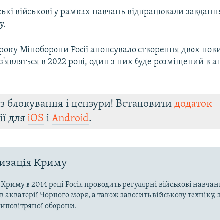
йські військові у рамках навчань відпрацювали завдан
у.
 року Міноборони Росії анонсувало створення двох нов
 з'являться в 2022 році, один з них буде розміщений в 
з блокування і цензури! Встановити
додаток
ії для
iOS
і
Android
.
изація Криму
ї Криму в 2014 році Росія проводить регулярні військові навчан
 в акваторії Чорного моря, а також завозить військову техніку,
иповітряної оборони.