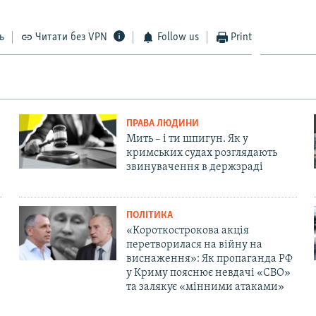
ь
Читати без VPN
Follow us
Print
ПРАВА ЛЮДИНИ
Мить – і ти шпигун. Як у
кримських судах розглядають
звинувачення в держзраді
ПОЛІТИКА
«Короткострокова акція
перетворилася на війну на
виснаження»: Як пропаганда РФ
у Криму пояснює невдачі «СВО»
та залякує «мінними атаками»