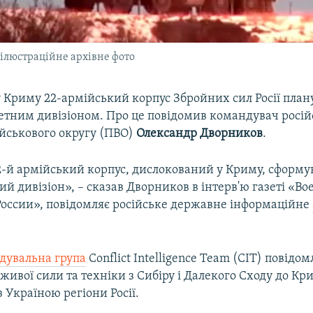
ілюстраційне архівне фото
 Криму 22-армійський корпус Збройних сил Росії пла
етним дивізіоном. Про це повідомив командувач росій
ійськового округу (ПВО)
Олександр Дворников
.
-й армійський корпус, дислокований у Криму, сформу
ий дивізіон», – сказав Дворников в інтерв'ю газеті «В
России», повідомляє російське державне інформаційне
ідувальна група
Conflict Intelligence Team (CIT) повідо
ивої сили та техніки з Сибіру і Далекого Сходу до Кри
 Україною регіони Росії.