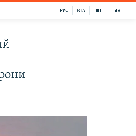
РУС
КТА
ий
орони