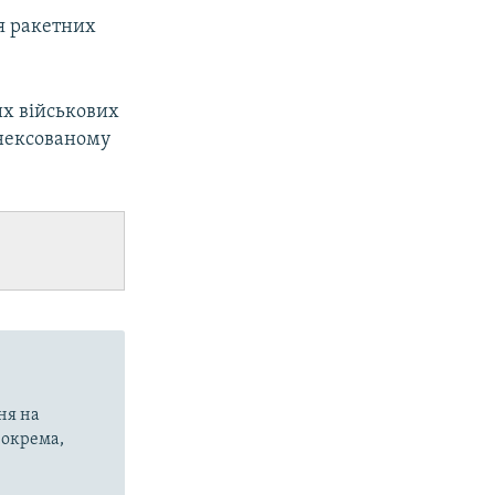
ня ракетних
их військових
анексованому
ня на
 зокрема,