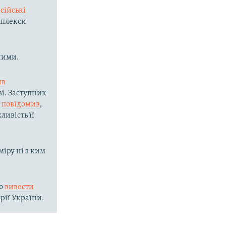
сійські
мплекси
ними.
ив
і. Заступник
с
повідомив
,
ливість її
міру ні з ким
ію
вивести
рії України.