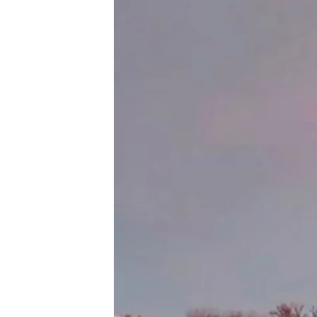
ВІДЕОУРОКИ «ELIFBE»
СВІДЧЕННЯ ОКУПАЦІЇ
УКРАЇНСЬКА ПРОБЛЕМА КРИМУ
ІНФОГРАФІКА