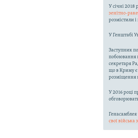
У січні 2018
зенітно-рак
розмістили і
У Генштабі У
Заступник п
побоювання щ
секретаря Ра
що в Криму є 
розміщення н
У 2016 році 
обговорювати
Генасамблея 
свої війська