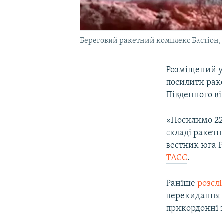
Береговий ракетний комплекс Бастіон, 
Розміщений у
посилити рак
Південного в
«Посилимо 22
складі ракетн
вестник юга 
ТАСС
.
Раніше
розсл
перекидання ж
прикордонні з