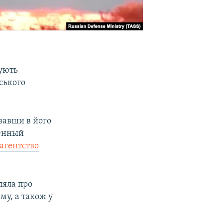
нують
ського
вавши в його
оенный
агентство
мляла про
му, а також у