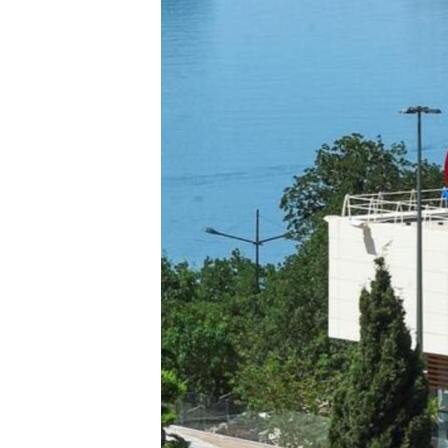
ВІДЕОУРОКИ «ELIFBE»
СВІДЧЕННЯ ОКУПАЦІЇ
УКРАЇНСЬКА ПРОБЛЕМА КРИМУ
ІНФОГРАФІКА