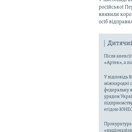
російської Пе
виявили корон
осіб відправи
Дитячи
Після анексі
«Артек», а по
У відповідь 
міжнародні о
федеральну вл
урядом Укра
підприємств
егідою ЮНЕ
Прокуратура 
«націоналіза