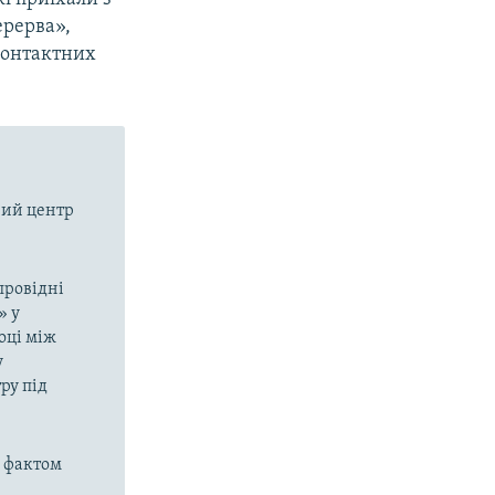
ерерва»,
 контактних
чий центр
провідні
» у
році між
у
ру під
а фактом