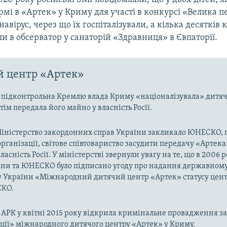
рмі в «Артек» у Криму для участі в конкурсі «Велика п
авірус, через що їх госпіталізували, а кілька десятків
ли в обсерватор у санаторій «Здравниця» в Євпаторії.
й центр «Артек»
ї підконтрольна Кремлю влада Криму «націоналізувала» дитя
тім передала його майно у власність Росії.
Міністерство закордонних справ України закликало ЮНЕСКО, 
рганізації, світове співтовариство засудити передачу «Артека
асність Росії. У міністерстві звернули увагу на те, що в 2006 
їни та ЮНЕСКО було підписано угоду про надання державном
у України «Міжнародний дитячий центр «Артек» статусу цент
СКО.
АРК у квітні 2015 року відкрила кримінальне провадження з
ції» міжнародного дитячого центру «Артек» у Криму.