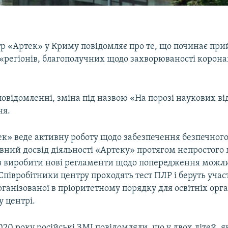
р «Артек» у Криму повідомляє про те, що починає при
 «регіонів, благополучних щодо захворюваності корон
повідомленні, зміна під назвою «На порозі наукових ві
ня.
ек» веде активну роботу щодо забезпечення безпечног
ивний досвід діяльності «Артеку» протягом непростого
в виробити нові регламенти щодо попередження можл
Співробітники центру проходять тест ПЛР і беруть учас
рганізованої в пріоритетному порядку для освітніх орга
 центрі.
020 року російські ЗМІ повідомляли, що у двох дітей, я