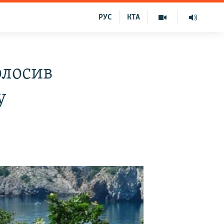
РУС
КТА
олосив
у