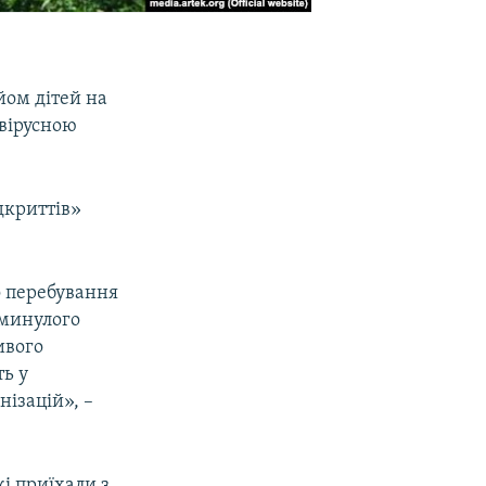
йом дітей на
авірусною
дкриттів»
о перебування
 минулого
ивого
ть у
нізацій», –
кі приїхали з