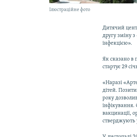
Ілюстраційне фото
Дитячий цент
другу зміну з
інфекцією».
Як сказано в 
стартує 29 січ
«Наразі «Арт
дітей. Позит
року дозволи
інфікування. 
вакцинації, о
стверджують у
У листопаді 2