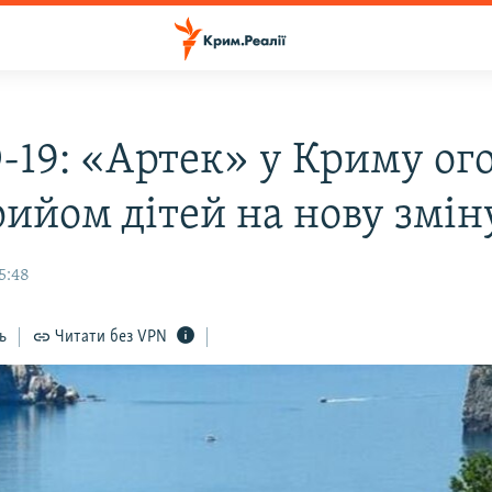
-19: «Артек» у Криму ог
рийом дітей на нову змін
15:48
ь
Читати без VPN