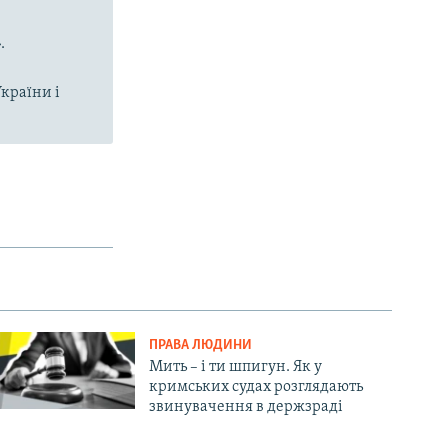
.
країни і
ПРАВА ЛЮДИНИ
Мить – і ти шпигун. Як у
кримських судах розглядають
звинувачення в держзраді