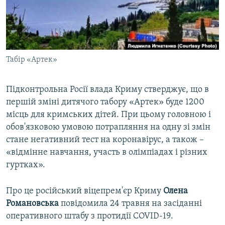
ВІДЕОУРОКИ «ELIFBE»
Русский
СВІДЧЕННЯ ОКУПАЦІЇ
Qırımtatar
УКРАЇНСЬКА ПРОБЛЕМА КРИМУ
Табір «Артек»
ДОЛУЧАЙСЯ!
ІНФОГРАФІКА
Підконтрольна Росії влада Криму стверджує, що в
першій зміні дитячого табору «Артек» буде 1200
Усі сайти RFE/RL
місць для кримських дітей. При цьому головною і
обов'язковою умовою потрапляння на одну зі змін
стане негативний тест на коронавірус, а також –
«відмінне навчання, участь в олімпіадах і різних
гуртках».
Про це російський віцепрем'єр Криму
Олена
Романовська
повідомила 24 травня на засіданні
оперативного штабу з протидії COVID-19.