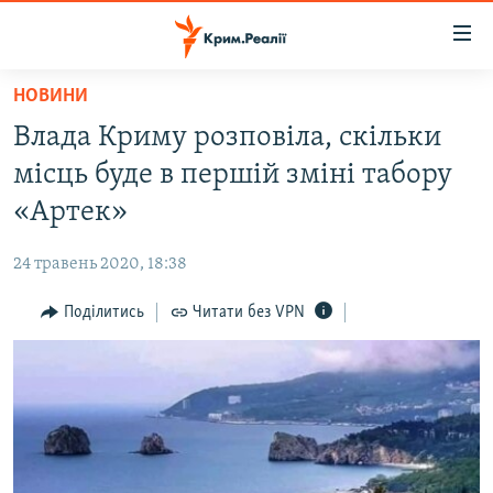
Доступність
посилання
Перейти
НОВИНИ
до
НОВИНИ
Влада Криму розповіла, скільки
основного
ВОДА.КРИМ
матеріалу
місць буде в першій зміні табору
ВІДЕО ТА ФОТО
Перейти
«Артек»
до
ПОЛІТИКА
основної
24 травень 2020, 18:38
БЛОГИ
навігації
Перейти
Поділитись
Читати без VPN
ПОГЛЯД
до
ІНТЕРВ'Ю
пошуку
ВСЕ ЗА ДЕНЬ
СПЕЦПРОЕКТИ
ЯК ОБІЙТИ БЛОКУВАННЯ
ДЕПОРТАЦІЯ