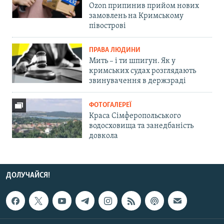
Ozon припинив прийом нових
замовлень на Кримському
півострові
ПРАВА ЛЮДИНИ
Мить – і ти шпигун. Як у
кримських судах розглядають
звинувачення в держзраді
ФОТОГАЛЕРЕЇ
Краса Сімферопольського
водосховища та занедбаність
довкола
ДОЛУЧАЙСЯ!