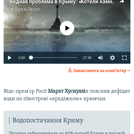
Водная проблема в Крыму: «Хотели камни с неба, а летят булыжники» | Крым.Реалии ТВ (видео)
by
Крим.Реалії
No media source currently available
Auto
0:00
27:39
240p
Завантажити на комп'ютер
360p
Auto
240p
360p
480p
480p
Віце-прем'єр Росії
Марат Хуснуллі
н пояснив дефіцит
води на півострові «крадіжкою» кримчан.
720p
720p
1080p
1080p
Водопостачання Криму
Україна забезпечувала до 85% потреб Криму в прісній