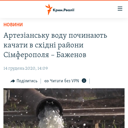
Доступність
посилання
Перейти
НОВИНИ
до
НОВИНИ
Артезіанську воду починають
основного
ВОДА.КРИМ
матеріалу
качати в східні райони
ВІДЕО ТА ФОТО
Перейти
Сімферополя – Баженов
до
ПОЛІТИКА
основної
14 грудень 2020, 14:09
БЛОГИ
навігації
Перейти
Поділитись
Читати без VPN
ПОГЛЯД
до
ІНТЕРВ'Ю
пошуку
ВСЕ ЗА ДЕНЬ
СПЕЦПРОЕКТИ
ЯК ОБІЙТИ БЛОКУВАННЯ
ДЕПОРТАЦІЯ