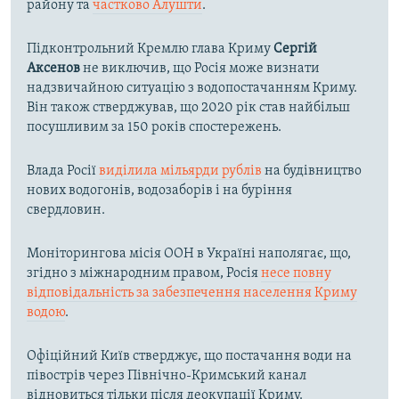
району та
частково Алушти
.
Підконтрольний Кремлю глава Криму
Сергій
Аксенов
не виключив, що Росія може визнати
надзвичайною ситуацію з водопостачанням Криму.
Він також стверджував, що 2020 рік став найбільш
посушливим за 150 років спостережень.
Влада Росії
виділила мільярди рублів
на будівництво
нових водогонів, водозаборів і на буріння
свердловин.
Моніторингова місія ООН в Україні наполягає, що,
згідно з міжнародним правом, Росія
несе повну
відповідальність за забезпечення населення Криму
водою
.
Офіційний Київ стверджує, що постачання води на
півострів через Північно-Кримський канал
відновиться тільки після деокупації Криму.