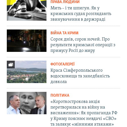
ПРАВА ЛЮДИНИ
Мить – і ти шпигун. Як у
кримських судах розглядають
звинувачення в держзраді
ВІЙНА ТА КРИМ
Сорок днів, сорок ночей. Про
результати кримської операції з
примусу Росії до миру
ФОТОГАЛЕРЕЇ
Краса Сімферопольського
водосховища та занедбаність
довкола
ПОЛІТИКА
«Короткострокова акція
перетворилася на війну на
виснаження»: Як пропаганда РФ
у Криму пояснює невдачі «СВО»
та залякує «мінними атаками»