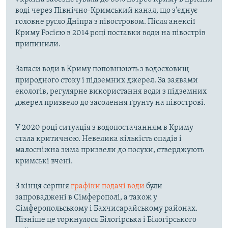
воді через Північно-Кримський канал, що з'єднує
головне русло Дніпра з півостровом. Після анексії
Криму Росією в 2014 році поставки води на півострів
припинили.
Запаси води в Криму поповнюють з водосховищ
природного стоку і підземних джерел. За заявами
екологів, регулярне використання води з підземних
джерел призвело до засолення ґрунту на півострові.
У 2020 році ситуація з водопостачанням в Криму
стала критичною. Невелика кількість опадів і
малосніжна зима призвели до посухи, стверджують
кримські вчені.
З кінця серпня
графіки подачі води
були
запроваджені в Сімферополі, а також у
Сімферопольському і Бахчисарайському районах.
Пізніше це торкнулося Білогірська і Білогірського