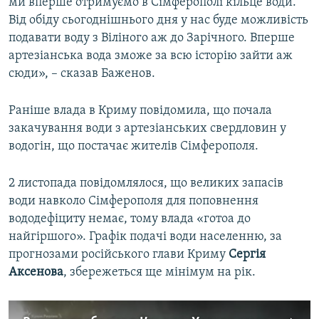
ми вперше отримуємо в Сімферополі кільце води.
Від обіду сьогоднішнього дня у нас буде можливість
подавати воду з Віліного аж до Зарічного. Вперше
артезіанська вода зможе за всю історію зайти аж
сюди», – сказав Баженов.
Раніше влада в Криму повідомила, що почала
закачування води з артезіанських свердловин у
водогін, що постачає жителів Сімферополя.
2 листопада повідомлялося, що великих запасів
води навколо Сімферополя для поповнення
вододефіциту немає, тому влада «готоа до
найгіршого». Графік подачі води населенню, за
прогнозами російського глави Криму
Сергія
Аксенова
, збережеться ще мінімум на рік.