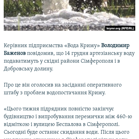
ВІДЕОУРОКИ «ELIFBE»
Русский
СВІДЧЕННЯ ОКУПАЦІЇ
Qırımtatar
УКРАЇНСЬКА ПРОБЛЕМА КРИМУ
ДОЛУЧАЙСЯ!
ІНФОГРАФІКА
Керівник підприємства «Вода Криму»
Володимир
Баженов
повідомив, що 14 грудня артезіанську воду
подаватимуть у східні райони Сімферополя і в
Усі сайти RFE/RL
Добровську долину.
Про це він оголосив на засіданні оперативного
штабу з проблем водопостачання Криму.
«Цього тижня підрядник повністю закінчує
будівництво і випробування перемички між 460-ю
відміткою і вулицею Беспалова в Сімферополі.
Сьогодні буде останнє скидання води. Після цього